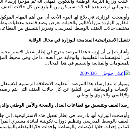
أعلنت وزارة التربية الوطنية والتكوين المهني أنه تم مؤخرا إرساء
معلوماتي لرصد هذه الحالات سيمكن من التبليغ عن كل حالات العنف ا
وأوضحت الوزارة، في بلاغ لها اليوم الأحد، أن من أهم المهام الم
التقارير الواردة من الأقاليم والجهات بغرض وضع قاعدة معطيات وطني
مختلف حالات العنف بالوسط المدرسي، وتعزيز التنسيق بين القطاعات 
تفعيل الاستراتيجية المندمجة للوزارة في مجال الوقاية
وأشارت إلى أن إرساء هذا المرصد يندرج في إطار تفعيل الاستراتيجية
في المؤسسات التعليمية، والوقاية من العنف داخل وفي محيط المؤ
للمعلومات والمتابعة والتقييم في هذا المجال.
وبموازاة مع إرساء هذا المرصد، أعطيت الانطلاقة الرسمية للاشتغ
الإنصات والوساطة، من التبليغ عن كل حالات العنف التي يتم رص
والإقليمي والجهوي والوطني.
ر
صد العنف وبتنسيق مع قطاعات العدل والصحة والأمن الوطني والدر
وأوضحت الوزارة أنها بادرت، في إطار تفعيل هذه الاستراتيجية، إلى
العنف بالوسط المدرسي وتنظيم دورات تكوينية لفائدة مسيري المراك
كما تم إحداث خلايا للإنصات والوساطة وإحداث خلايا اليقظة بالمؤسسا