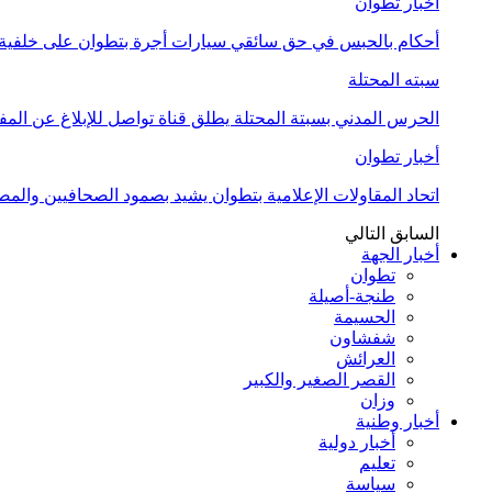
أخبار تطوان
أحكام بالحبس في حق سائقي سيارات أجرة بتطوان على خلفية أ
سبته المحتلة
الحرس المدني بسبتة المحتلة يطلق قناة تواصل للإبلاغ عن المف
أخبار تطوان
اتحاد المقاولات الإعلامية بتطوان يشيد بصمود الصحافيين وال
السابق
التالي
أخبار الجهة
تطوان
طنجة-أصيلة
الحسيمة
شفشاون
العرائش
القصر الصغير والكبير
وزان
أخبار وطنية
أخبار دولية
تعليم
سياسة