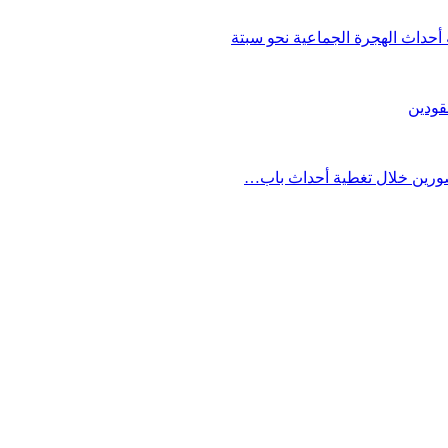
حداث الهجرة الجماعية نحو سبتة
قودين
مصورين خلال تغطية أحداث باب…