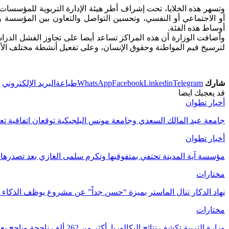
وتسهر هذه الخلايا، تحت إشراف أطر هيئة الإدارة التربوية للمؤسسات
أو الاجتماعي أو النفسي، وتحسين التواصل والتعاون بين المؤسسة وا
أوساط هذه الفئة.
وأضافت الوزارة أن هذه المراكز تساعد أيضا على تجاوز الفشل الدر
لترسيخ قيم المواطنة وحقوق الإنسان، وعلى تفعيل أنشطة مختلف الأندية
شارك
Telegram
Linkedin
Facebook
WhatsApp
طباعة
البريد الإلكتروني
قد يعجبك ايضا
أخبار تطوان
جامعة عبد المالك السعدي وجامعة مونس البلجيكية توقعان اتفاقية ت
أخبار تطوان
مؤسسة آية المدينة تحتفي بمتفوقيها وتكرم سلمى الغازي بعد تصدرها نت
مختارات
نهاد الدكار تنال الماستر بميزة “حسن جداً” عن مشروع يوظف الذكا
مختارات
وزارة التربية تكشف نتائج البكالوريا..أكثر من 262 ألف ناجحة وناجح يعبرون إلى التعليم…