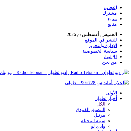
إعجاب
مشترك
متابع
متابع
الخميس, أغسطس 6, 2026
للنشر في الموقع
الإدارة والتحرير
سياسة الخصوصية
للإشهار
من نحن
راديو تطوان - Radio Tetouan - بـوابتك نـحو الخبر
الأولى
أخبار تطوان
الكل
المضيق الفنيدق
مرتيل
سبته المحتلة
وادي لو