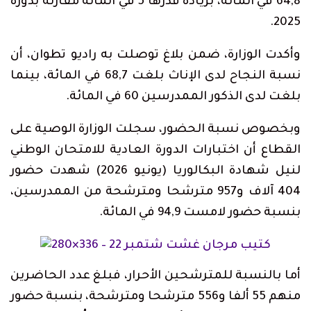
64,8 في المائة، بزيادة قدرها 5 في المائة مقارنة بدورة
2025.
وأكدت الوزارة، ضمن بلاغ توصلت به راديو تطوان، أن
نسبة النجاح لدى الإناث بلغت 68,7 في المائة، بينما
بلغت لدى الذكور الممدرسين 60 في المائة.
وبخصوص نسبة الحضور، سجلت الوزارة الوصية على
القطاع أن اختبارات الدورة العادية للامتحان الوطني
لنيل شهادة البكالوريا (يونيو 2026) شهدت حضور
404 آلاف و957 مترشحا ومترشحة من الممدرسين،
بنسبة حضور لامست 94,9 في المائة.
أما بالنسبة للمترشحين الأحرار، فبلغ عدد الحاضرين
منهم 55 ألفا و556 مترشحا ومترشحة، بنسبة حضور