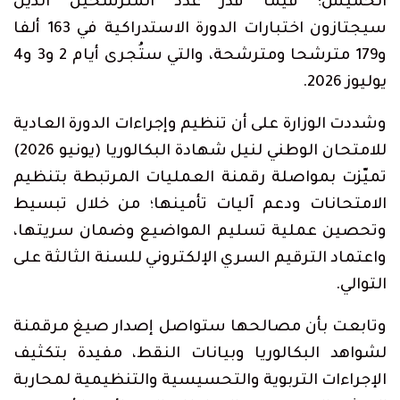
الخميس؛ فيما قُدر عدد المترشحين الذين
سيجتازون اختبارات الدورة الاستدراكية في 163 ألفا
و179 مترشحا ومترشحة، والتي ستُجرى أيام 2 و3 و4
يوليوز 2026.
وشددت الوزارة على أن تنظيم وإجراءات الدورة العادية
للامتحان الوطني لنيل شهادة البكالوريا (يونيو 2026)
تميّزت بمواصلة رقمنة العمليات المرتبطة بتنظيم
الامتحانات ودعم آليات تأمينها؛ من خلال تبسيط
وتحصين عملية تسليم المواضيع وضمان سريتها،
واعتماد الترقيم السري الإلكتروني للسنة الثالثة على
التوالي.
وتابعت بأن مصالحها ستواصل إصدار صيغ مرقمنة
لشواهد البكالوريا وبيانات النقط، مفيدة بتكثيف
الإجراءات التربوية والتحسيسية والتنظيمية لمحاربة