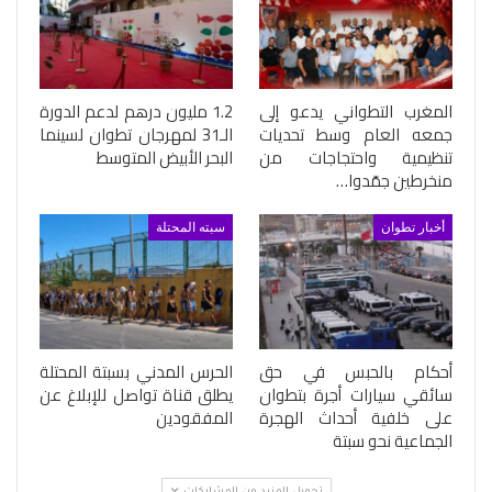
المغرب التطواني يدعو إلى
1.2 مليون درهم لدعم الدورة
جمعه العام وسط تحديات
الـ31 لمهرجان تطوان لسينما
تنظيمية واحتجاجات من
البحر الأبيض المتوسط
منخرطين جمّدوا…
أخبار تطوان
سبته المحتلة
أحكام بالحبس في حق
الحرس المدني بسبتة المحتلة
سائقي سيارات أجرة بتطوان
يطلق قناة تواصل للإبلاغ عن
على خلفية أحداث الهجرة
المفقودين
الجماعية نحو سبتة