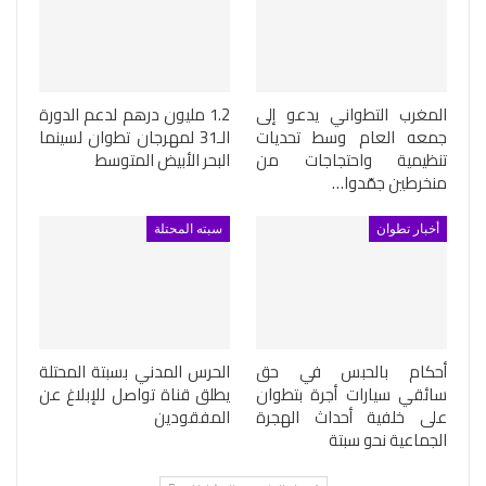
المغرب التطواني يدعو إلى
1.2 مليون درهم لدعم الدورة
جمعه العام وسط تحديات
الـ31 لمهرجان تطوان لسينما
تنظيمية واحتجاجات من
البحر الأبيض المتوسط
منخرطين جمّدوا…
أخبار تطوان
سبته المحتلة
أحكام بالحبس في حق
الحرس المدني بسبتة المحتلة
سائقي سيارات أجرة بتطوان
يطلق قناة تواصل للإبلاغ عن
على خلفية أحداث الهجرة
المفقودين
الجماعية نحو سبتة