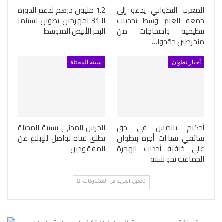
المغرب التطواني يدعو إلى
1.2 مليون درهم لدعم الدورة
جمعه العام وسط تحديات
الـ31 لمهرجان تطوان لسينما
تنظيمية واحتجاجات من
البحر الأبيض المتوسط
منخرطين جمّدوا…
أخبار تطوان
سبته المحتلة
أحكام بالحبس في حق
الحرس المدني بسبتة المحتلة
سائقي سيارات أجرة بتطوان
يطلق قناة تواصل للإبلاغ عن
على خلفية أحداث الهجرة
المفقودين
الجماعية نحو سبتة
تحميل المزيد من المشاركات