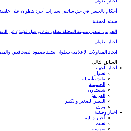
أخبار تطوان
أحكام بالحبس في حق سائقي سيارات أجرة بتطوان على خلفية أ
سبته المحتلة
الحرس المدني بسبتة المحتلة يطلق قناة تواصل للإبلاغ عن المف
أخبار تطوان
اتحاد المقاولات الإعلامية بتطوان يشيد بصمود الصحافيين وال
السابق
التالي
أخبار الجهة
تطوان
طنجة-أصيلة
الحسيمة
شفشاون
العرائش
القصر الصغير والكبير
وزان
أخبار وطنية
أخبار دولية
تعليم
سياسة