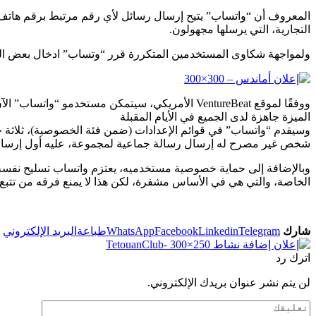
المعروف أن “واتساب” يتيح إرسال رسائل لأي رقم مرتبط برقم هاتف ا
التجارية، التي يرسلها مجهولون.
ولمواجهة شكاوى المستخدمين المتكررة قرر “وتساب” ادخال بعض الت
ووفقًا لموقع VentureBeat الأمريكي، سيتمكن مست
الميزة جاهزة لدى الجميع في الأيام المقبلة
وسيقدم “واتساب” في قوائم الإعدادات (ضمن فئة الخصوصية)، ثلاثة خي
شخص غير مصرح له إرسال رسالة جماعية لمجموعة، عليه أول إرسال ط
وبالإضافة إلى حماية خصوصية مستخدميه، يعتزم واتساب تسليح نفسه بأ
الخاصة، والتي هي في الأساس مشفرة، لكن هذا لا يمنع فرقه من تتبع ال
شارك
Telegram
Linkedin
Facebook
WhatsApp
طباعة
البريد الإلكتروني
اترك رد
لن يتم نشر عنوان بريدك الإلكتروني.