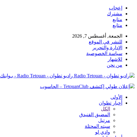
إعجاب
مشترك
متابع
متابع
الجمعة, أغسطس 7, 2026
للنشر في الموقع
الإدارة والتحرير
سياسة الخصوصية
للإشهار
من نحن
راديو تطوان - Radio Tetouan - بـوابتك نـحو الخبر
الأولى
أخبار تطوان
الكل
المضيق الفنيدق
مرتيل
سبته المحتلة
وادي لو