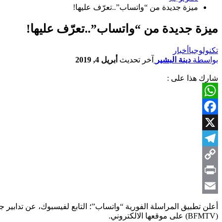
ميزة جديدة من “واتساب”..تعرّف عليها!
ميزة جديدة من “واتساب”..تعرّف عليها!
تكنولوجيا
أخبار
بواسطة
دينة البشير
آخر تحديث
أبريل 4, 2019
شارك هذا على :
WhatsApp
Facebook
X
Telegram
Copy
Link
Print
Email
أعلن تطبيق المراسلة الفورية “واتساب”؛ التابع لفيسبوك، عن تدابي
(BFMTV) على موقعها الالكتروني.