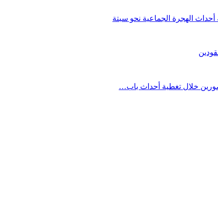
حداث الهجرة الجماعية نحو سبتة
قودين
مصورين خلال تغطية أحداث باب…