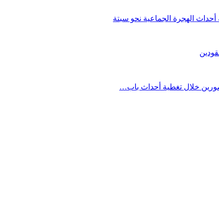
حداث الهجرة الجماعية نحو سبتة
قودين
مصورين خلال تغطية أحداث باب…