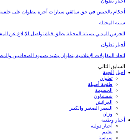
أخبار تطوان
أحكام بالحبس في حق سائقي سيارات أجرة بتطوان على خلفية أ
سبته المحتلة
الحرس المدني بسبتة المحتلة يطلق قناة تواصل للإبلاغ عن المف
أخبار تطوان
اتحاد المقاولات الإعلامية بتطوان يشيد بصمود الصحافيين وال
السابق
التالي
أخبار الجهة
تطوان
طنجة-أصيلة
الحسيمة
شفشاون
العرائش
القصر الصغير والكبير
وزان
أخبار وطنية
أخبار دولية
تعليم
سياسة