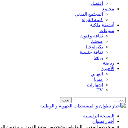
اقتصاد
مجتمع
المجتمع المدني
كلمة القراء
أنشطة ملكية
منوعات
ثقافة وفنون
صحتك
تكنولوجيا
ثقافة جنسية
نوافذ
رياضة
الأخيرة
التهاني
ميديا
إشهارات
TV
الصفحة الرئيسية
أخبار تطوان
منخرطو المغرب التطواني يشخصون وضع الفريق وينتقدون الر