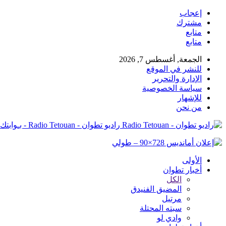
إعجاب
مشترك
متابع
متابع
الجمعة, أغسطس 7, 2026
للنشر في الموقع
الإدارة والتحرير
سياسة الخصوصية
للإشهار
من نحن
راديو تطوان - Radio Tetouan - بـوابتك نـحو الخبر
الأولى
أخبار تطوان
الكل
المضيق الفنيدق
مرتيل
سبته المحتلة
وادي لو