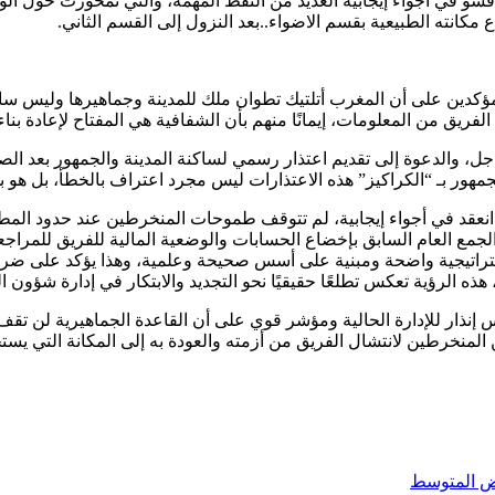
وان” من مصدر مسؤول أن اجتماعا ضم 16 منخرطا ناقشو في أجواء إيجابية العديد من النقط المهمة
 مكانته الطبيعية بقسم الاضواء..بعد النزول إلى القسم الثاني.
ين على أن المغرب أتلتيك تطوان ملك للمدينة وجماهيرها وليس ساحة ل
يق من المعلومات، إيمانًا منهم بأن الشفافية هي المفتاح لإعادة بناء 
، والدعوة إلى تقديم اعتذار رسمي لساكنة المدينة والجمهور بعد الصور
هور بـ “الكراكيز” هذه الاعتذارات ليس مجرد اعتراف بالخطأ، بل هو بد
نعقد في أجواء إيجابية، لم تتوقف طموحات المنخرطين عند حدود المط
ي الجمع العام السابق بإخضاع الحسابات والوضعية المالية للفريق للمرا
تراتيجية واضحة ومبنية على أسس صحيحة وعلمية، وهذا يؤكد على ضرورة 
هذه الرؤية تعكس تطلعًا حقيقيًا نحو التجديد والابتكار في إدارة شؤون ال
نذار للإدارة الحالية ومؤشر قوي على أن القاعدة الجماهيرية لن تقف م
لمنخرطين لانتشال الفريق من أزمته والعودة به إلى المكانة التي يستحقه