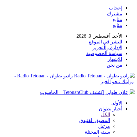
إعجاب
مشترك
متابع
متابع
الأحد, أغسطس 9, 2026
للنشر في الموقع
الإدارة والتحرير
سياسة الخصوصية
للإشهار
من نحن
راديو تطوان - Radio Tetouan -
بـوابتك نـحو الخبر
الأولى
أخبار تطوان
الكل
المضيق الفنيدق
مرتيل
سبته المحتلة