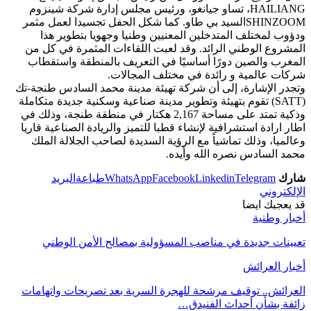
HAILIANG، تساو جيانغو، ورئيس مجلس إدارة شركة شينزوم
SHINZOOMالسيد بي طاو. كما شكل الحفل تجسيدا لعمل مثمر
ودؤوب لمختلف المتدخلين المعنيين وطنيا وجهويا بتطوير هذا
المشروع الوطني الرائد. وقد لعبت اللقاءات المثمرة في كل من
المغرب والصين دورًا أساسيًا في التعريف بالمنطقة واستقطاب
شركات عالمية و رائدة في مختلف المجالات.
وتجدر الإشارة، إلى أن شركة تهيئة مدينة محمد السادس طنجة-تك
(SATT) تقوم بتهيئة وتطوير مدينة صناعية وسكنية جديدة متكاملة
وذكية تمتد على مساحة 2,167 هكتار في منطقة طنجة، وذلك في
اطار ارادة استشرافية لإنشاء قطبا للتميز والريادة الصناعية قاريا
وعالميا، وذلك تماشياً مع الرؤية السديدة لصاحب الجلالة الملك
محمد السادس نصره الله وأيده.
شارك
Telegram
Linkedin
Facebook
WhatsApp
طباعة
البريد
الإلكتروني
قد يعجبك ايضا
أخبار وطنية
تعيينات جديدة في مناصب المسؤولية بمصالح الأمن الوطني
أخبار العرائش
العرائش.. توقيف مرشحة للهجرة السرية بعد تصريحات واتهامات
زائفة بشأن أحداث الفنيدق…