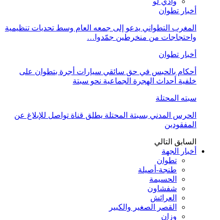
وادي لو
أخبار تطوان
المغرب التطواني يدعو إلى جمعه العام وسط تحديات تنظيمية
واحتجاجات من منخرطين جمّدوا…
أخبار تطوان
أحكام بالحبس في حق سائقي سيارات أجرة بتطوان على
خلفية أحداث الهجرة الجماعية نحو سبتة
سبته المحتلة
الحرس المدني بسبتة المحتلة يطلق قناة تواصل للإبلاغ عن
المفقودين
السابق
التالي
أخبار الجهة
تطوان
طنجة-أصيلة
الحسيمة
شفشاون
العرائش
القصر الصغير والكبير
وزان