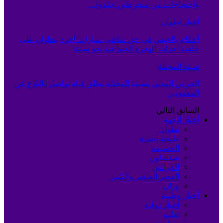
واحتجاجات من منخرطين جمّدوا…
أخبار تطوان
أحكام بالحبس في حق سائقي سيارات أجرة بتطوان على
خلفية أحداث الهجرة الجماعية نحو سبتة
سبته المحتلة
الحرس المدني بسبتة المحتلة يطلق قناة تواصل للإبلاغ عن
المفقودين
السابق
التالي
أخبار الجهة
تطوان
طنجة-أصيلة
الحسيمة
شفشاون
العرائش
القصر الصغير والكبير
وزان
أخبار وطنية
أخبار دولية
تعليم