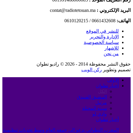
البريد الإلكتروني :
contat@radiotetouan.ma
الهاتف:
0661432608 / 0610120215
للنشر في الموقع
الإدارة والتحرير
سياسة الخصوصية
للإشهار
من نحن
حقوق النشر محفوظة 2014 - 2026 © راديو تطوان
تصميم وتطوير
ركن الويب
الأولى
أخبار تطوان
الكل
المضيق الفنيدق
مرتيل
سبته المحتلة
وادي لو
أخبار تطوان
المغرب التطواني يدعو إلى جمعه العام وسط تحديات تنظيمية