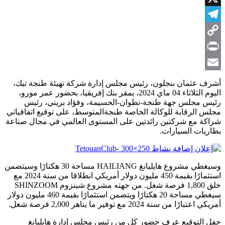
X
Telegram
Copy
Link
Print
Email
أشرف عثمان بنجلون، رئيس مجلس إدارة شركة تهيئة طنجة تيك،
اليوم الثلاثاء 04 ماي 2024، بمقر بنك إفريقيا، بحضور عمر مورو،
رئيس مجلس جهة طنجة-تطوان-الحسيمة، وفؤاد بريني، رئيس
مجلس الرقابة للوكالة الخاصة طنجةالمتوسط، على توقيع اتفاقياتي
شراكة مع شركتين رائدتين على المستوى العالمي في مجال صناعة
بطاريات السيارات.
وسيغطي مشروع هايليانغ HAILIANG مساحة 30 هكتارًا وسيتضمن
استثمارًا بقيمة 450 مليون دولار أمريكي انطلاقا من سنة 2024 مع
خلق 1,800 فرصة شغل. من جهته مشروع شينزوم SHINZOOM
سيغطي مساحة 20 هكتارًا ويتضمن استثمارًا بقيمة 460 مليون دولار
أمريكي اعتبارًا من سنة 2024 مع توفير ما يناهز 2,000 فرصة شغل.
حفل التوقيع عرف حضور كل من رئيس مجلس إدارة هايليانغ