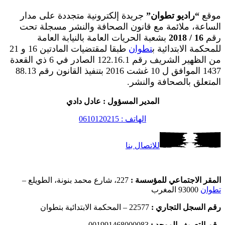
موقع
“راديو تطوان”
جريدة إلكترونية متجددة على مدار
الساعة، ملائمة مع قانون الصحافة والنشر مسجلة تحت
رقم
16 / 2018
بشعبة الحريات العامة بالنيابة العامة
للمحكمة الابتدائية ب
تطوان
طبقا لمقتضيات المادتين 16 و 21
من الظهير الشريف رقم 122.16.1 الصادر في 6 ذي القعدة
1437 الموافق ل 10 غشت 2016 بتنفيذ القانون رقم 88.13
المتعلق بالصحافة والنشر.
المدير المسؤول : عادل دادي
الهاتف : 0610120215
للاتصال بنا
المقر الاجتماعي للمؤسسة :
227، شارع محمد بنونة، الطويلع –
تطوان
93000 المغرب
رقم السجل التجاري :
22577 – المحكمة الابتدائية بتطوان
رقم التعريف الموحد :
001991468000083