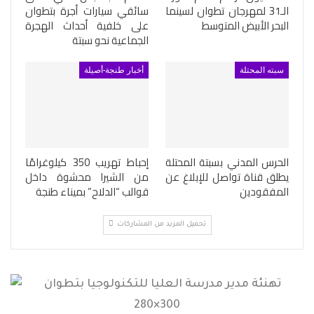
الـ31 لمهرجان تطوان لسينما
سائقي سيارات أجرة بتطوان
البحر الأبيض المتوسط
على خلفية أحداث الهجرة
الجماعية نحو سبتة
سبته المحتلة
أخبار طنجة-أصيلة
الحرس المدني بسبتة المحتلة
إحباط تهريب 350 كيلوغرامًا
يطلق قناة تواصل للإبلاغ عن
من الشيرا محشوة داخل
المفقودين
قوالب “الدلاح” بميناء طنجة
تحميل المزيد من المشاركات