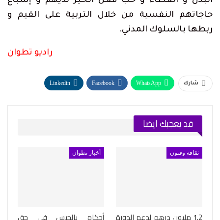
البذل و العطاء و حب فعل الخير لديهم و إشباع
حاجاتهم النفسية من خلال التربية على القيم و
ربطها بالسلوك المدني.
راديو تطوان
Linkedin
Facebook
WhatsApp
شارك
Telegram
طباعة
البريد الإلكتروني
قد يعجبك ايضا
ثقافة وفنون
أخبار تطوان
1.2 مليون درهم لدعم الدورة
أحكام بالحبس في حق