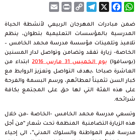
Email
Print
Telegram
Copy
Facebook
WhatsApp
X
Link
ضمن مبادرات المهرجان الربيعي لأنشطة الحياة
المدرسية بالمؤسسات التعليمية بتطوان، ينظم
تلاميذ وتلميذات مؤسسة مدرسة محمد الخامس –
الخاصة- زيارة تفقد وتضامن وتواصل لدار المسنين
(بوسافوا)
ي
وم الخميس 31 مارس 2016
ابتداء من
العاشرة صباحا ،بهدف التواصل وتعزيز الروابط مع
كبار السن تثميناً لعطائهم، ورسم البسمة والفرحة
على هذه الفئة التي لها حق على المجتمع بكافة
شرائحه.
وتسعي مدرسة محمد الخامس -الخاصة –من خلال
هذه الزيارة التضامنية المنظمة تحت شعار “من أجل
مدرسة قيم المواطنة والسلوك المدني”، الى إحياء