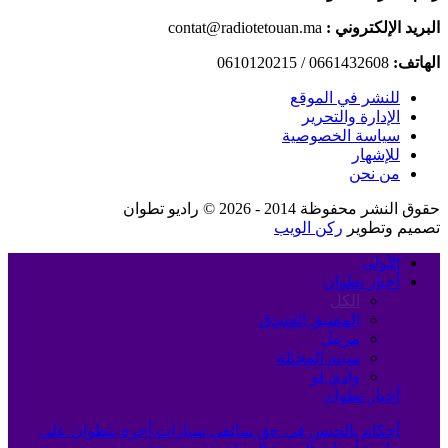
البريد الإلكتروني :
contat@radiotetouan.ma
الهاتف:
0661432608 / 0610120215
للنشر في الموقع
الإدارة والتحرير
سياسة الخصوصية
للإشهار
من نحن
حقوق النشر محفوظة 2014 - 2026 © راديو تطوان
تصميم وتطوير
ركن الويب
الأولى
أخبار تطوان
الكل
المضيق الفنيدق
مرتيل
سبته المحتلة
وادي لو
أخبار تطوان
أحكام بالحبس في حق سائقي سيارات أجرة بتطوان على