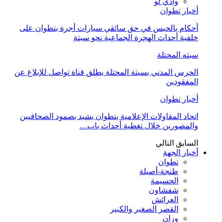
وادي لو
أخبار تطوان
أحكام بالحبس في حق سائقي سيارات أجرة بتطوان على
خلفية أحداث الهجرة الجماعية نحو سبتة
سبته المحتلة
الحرس المدني بسبتة المحتلة يطلق قناة تواصل للإبلاغ عن
المفقودين
أخبار تطوان
اتحاد المقاولات الإعلامية بتطوان يشيد بصمود الصحافيين
والمصورين خلال تغطية أحداث باب…
السابق
التالي
أخبار الجهة
تطوان
طنجة-أصيلة
الحسيمة
شفشاون
العرائش
القصر الصغير والكبير
وزان