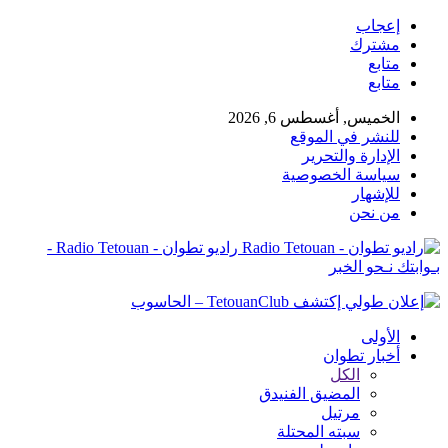
إعجاب
مشترك
متابع
متابع
الخميس, أغسطس 6, 2026
للنشر في الموقع
الإدارة والتحرير
سياسة الخصوصية
للإشهار
من نحن
راديو تطوان - Radio Tetouan -
بـوابتك نـحو الخبر
الأولى
أخبار تطوان
الكل
المضيق الفنيدق
مرتيل
سبته المحتلة