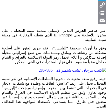
Telegram
Copy
Link
Print
Email
عثر عناصر الحرس المدني الإسباني بمدينة سبتة المحتلة ، على
مخزن للأسلحة بحي El Principe الذي يقطنه المغاربة في مدينة
سبتة السليبة.
وفق ما أوردته صحيفة “إلباييس”، فقد جرى العثور على أسلحة
مشكلة من رشاشات وبنادق ومسدسات من صنع إسرائيلي مخبأة
إضافة سكاكين و أعلام تحمل رمز الدولة الإسلامية بالعراق و الشام
، داخل مخبأ محسوب على تجار المخدرات في الحي المذكور.
خيط رفيع تتبعه تحقيقات باشرتها السلطات الإسبانية في ثغر سبتة
المحتل، يحيل على ربط “داعش” لعلاقات وطيدة مع شبكات الاتجار
في المخدرات التي تنشط بين المغرب وإسبانيا، ورجحت “إلباييس”
وجود تعاون وثيق بين تنظيم الدولة الإسلامية في العراق والشام
وتجار المخدرات الناشطين بين شمال المغرب وجنوب إسبانيا عبر
مضيق جبل طارق، مما يستدعي الاستعداد لمواجهة هذا التحالف
الجديد.