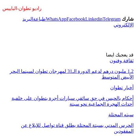
راديو تطوان-الباييس
شارك
Telegram
Linkedin
Facebook
WhatsApp
طباعة
البريد
الإلكتروني
قد يعجبك ايضا
ثقافة وفنون
1.2 مليون درهم لدعم الدورة الـ31 لمهرجان تطوان لسينما البحر
الأبيض المتوسط
أخبار تطوان
أحكام بالحبس في حق سائقي سيارات أجرة بتطوان على خلفية
أحداث الهجرة الجماعية نحو سبتة
سبته المحتلة
الحرس المدني بسبتة المحتلة يطلق قناة تواصل للإبلاغ عن
المفقودين