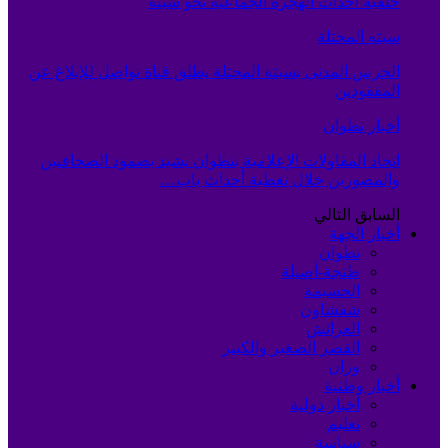
خلفية أحداث الهجرة الجماعية نحو سبتة
سبته المحتلة
الحرس المدني بسبتة المحتلة يطلق قناة تواصل للإبلاغ عن
المفقودين
أخبار تطوان
اتحاد المقاولات الإعلامية بتطوان يشيد بصمود الصحافيين
والمصورين خلال تغطية أحداث باب…
السابق
التالي
أخبار الجهة
تطوان
طنجة-أصيلة
الحسيمة
شفشاون
العرائش
القصر الصغير والكبير
وزان
أخبار وطنية
أخبار دولية
تعليم
سياسة