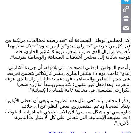
Telegram
Copy
Link
Print
Email
أكد المجلس الوطني للصحافة أنه “بعد رصده لمخالفات مرتكبة من
قبل كل من جريدتي “شارلي إيبدو” و”ليبيراسيون” خلال تغطيتهما
لأحداث الزلزال الذي ضرب المغرب يوم 8 شتنبر الجاري، قام
بتوجيه شكاية إلى مجلس أخلاقيات الصحافة والوساطة بفرنسا”.
وأوضح المجلس الوطني للصحافة، في بلاغ له، أن جريدة “شارلي
إيبدو” قامت، يوم 15 شتنبر الجاري، بنشر كاريكاتير يتضمن تحريضا
على عدم التضامن والمساهمة في دعم ضحايا الزلزال، الذي عرفه
المغرب. وهذا فعل غير مقبول؛ لأنه يمس بمبدأ مؤازرة ضحايا
الكوارث الطبيعية، في مخالفة تامة للمبادئ الإنسانية”.
وذكّر المجلس بأنه “في مثل هذه الظروف، ينبغي أن تعطى الأولوية
لإنقاذ الضحايا ودعم المتضررين، بغض النظر عن أي خلاف
دبلوماسي أو مشكل سياسي؛ لأن الأسبقية هي للمبادرات التطوعية
ذات الطبيعة الإنسانية، التي تتعالى على كل الاعتبارات الثانوية
الأخرى”.