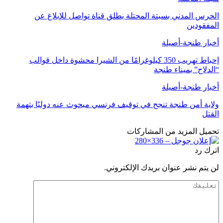
الحرس المدني بسبتة المحتلة يطلق قناة تواصل للإبلاغ عن
المفقودين
أخبار طنجة-أصيلة
إحباط تهريب 350 كيلوغرامًا من الشيرا محشوة داخل قوالب
“الدلاح” بميناء طنجة
أخبار طنجة-أصيلة
ولاية أمن طنجة تنجح في توقيف فرنسي مبحوث عنه دوليًا بتهمة
القتل
تحميل المزيد من المشاركات
اترك رد
لن يتم نشر عنوان بريدك الإلكتروني.