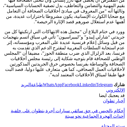
من المفترض أن يحصل فيها تآزر إنساني وأن تتحلى الصحافة فيها
بقيم المهنية والتضامن والتعاطف، بدل تصفية الحسابات السياسية”،
وثالثها أنه “من المعروف في مبادئ أخلاقيات الصحافة أن التعامل
مع ضحايا الكوارث الإنسانية، يكون مشروطا باحترازات عديدة، من
أهمها عدم استغلال صورهم قصد الإثارة الرخيصة”.
وورد في ختام البلاغ أن “مجمل هذه الانتهاكات التي ارتكبتها كل من
جريدتي “شارلي إيبدو” و”ليبيراسيون” تأتي في سياق اتسم بتهجمات
من قبل وسائل إعلام فرنسية عديدة على المغرب ومؤسساته، إثر
عدم استجابة السلطات المغربية لمقترح الدعم الذي تقدمت به
فرنسا، بعد الزلزال الذي ضرب منطقة الحوز”، مضيفا أن “المجلس
الوطني للصحافة قام بتوجيه شكاية إلى رئيسة مجلس أخلاقيات
الصحافة والوساطة بفرنسا بخصوص خرق الجريدتين المذكورتين
لأخلاقيات العمل الصحافي، كما هي متعارف عليها دوليا، قصد البت
فيها طبقا لميثاق الأخلاقيات المعتمد لديه”.
شارك
Telegram
Linkedin
Facebook
WhatsApp
طباعة
البريد
الإلكتروني
قد يعجبك ايضا
أخبار تطوان
أحكام بالحبس في حق سائقي سيارات أجرة بتطوان على خلفية
أحداث الهجرة الجماعية نحو سبتة
سبته المحتلة