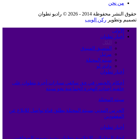
من نحن
حقوق النشر محفوظة 2014 - 2026 © راديو تطوان
تصميم وتطوير
ركن الويب
الأولى
أخبار تطوان
الكل
المضيق الفنيدق
مرتيل
سبته المحتلة
وادي لو
أخبار تطوان
أحكام بالحبس في حق سائقي سيارات أجرة بتطوان على
خلفية أحداث الهجرة الجماعية نحو سبتة
سبته المحتلة
الحرس المدني بسبتة المحتلة يطلق قناة تواصل للإبلاغ عن
المفقودين
أخبار تطوان
اتحاد المقاولات الإعلامية بتطوان يشيد بصمود الصحافيين