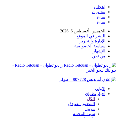
إعجاب
مشترك
متابع
متابع
الخميس, أغسطس 6, 2026
للنشر في الموقع
الإدارة والتحرير
سياسة الخصوصية
للإشهار
من نحن
راديو تطوان - Radio Tetouan -
بـوابتك نـحو الخبر
الأولى
أخبار تطوان
الكل
المضيق الفنيدق
مرتيل
سبته المحتلة