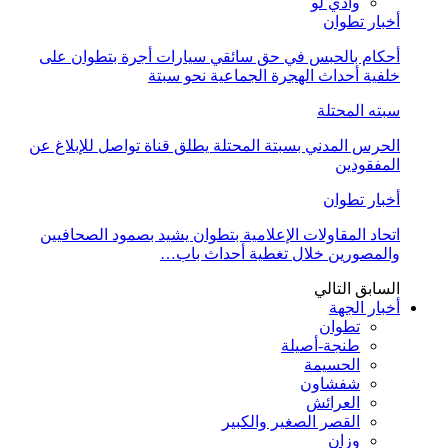
وادي لو
أخبار تطوان
أحكام بالحبس في حق سائقي سيارات أجرة بتطوان على
خلفية أحداث الهجرة الجماعية نحو سبتة
سبته المحتلة
الحرس المدني بسبتة المحتلة يطلق قناة تواصل للإبلاغ عن
المفقودين
أخبار تطوان
اتحاد المقاولات الإعلامية بتطوان يشيد بصمود الصحافيين
والمصورين خلال تغطية أحداث باب…
السابق
التالي
أخبار الجهة
تطوان
طنجة-أصيلة
الحسيمة
شفشاون
العرائش
القصر الصغير والكبير
وزان