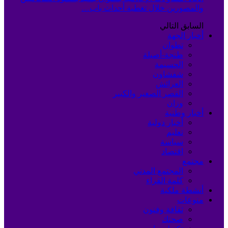
والمصورين خلال تغطية أحداث باب…
السابق
التالي
أخبار الجهة
تطوان
طنجة-أصيلة
الحسيمة
شفشاون
العرائش
القصر الصغير والكبير
وزان
أخبار وطنية
أخبار دولية
تعليم
سياسة
اقتصاد
مجتمع
المجتمع المدني
كلمة القراء
أنشطة ملكية
منوعات
ثقافة وفنون
صحتك