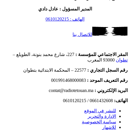
المدير المسؤول : عادل دادي
الهاتف : 0610120215
للاتصال بنا
المقر الاجتماعي للمؤسسة :
227، شارع محمد بنونة، الطويلع –
تطوان
93000 المغرب
رقم السجل التجاري :
22577 – المحكمة الابتدائية بتطوان
رقم التعريف الموحد :
001991468000083
البريد الإلكتروني :
contat@radiotetouan.ma
الهاتف:
0661432608 / 0610120215
للنشر في الموقع
الإدارة والتحرير
سياسة الخصوصية
للإشهار