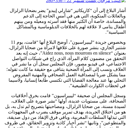
أشار البلاغ إلى أن “كاريكاتير “شارلي إيبدو” يضر بضحايا الزلزال
وبالعائلات المنكوبة، التي هي في أمس الحاجة إلى الدعم
والمساندة، خاصة أن الكثير منها فقد أسرته ومعيله ومن بينهم
أطفال يتامى لا علاقة لهم بالخلافات الدبلوماسية وبالمشاكل
السياسية”.
وبخصوص جريدة “ليبيراسيون”، أوضح البلاغ أنها “قامت، يوم 11
شتنبر الجاري، بنشر صورة على غلافها لامرأة من ضحايا الزلزال،
بعنوان “Aidez nous, nous mourrons en silence”، حيث إنه بعد
التحقق من مضمون كلام المرأة، الذي راج في شبكات التواصل
الاجتماعي، في فيديو مصور، فإن المجلس سجل أن ما نشر في
الغلاف ونسب إلى المرأة الضحية يتنافى مع حقيقة ما كانت تقوله؛
مما يشكل ضربا لمصداقية العمل الصحافي والمهنية المفروض
التحلي بها عند معالجة القضايا التي تكتسي طابعا إنسانيا، ولاسيما
في لحظات الكوارث الطبيعية”.
وسجل المجلس أن صحيفة “ليبيراسيون” قامت بخرق أخلاقيات
الصحافة، على مستويات عديدة، أولها “نشر صورة على الغلاف،
لسيدة مسنة، من ضحايا الزلزال، ومصاحبتها بتصريح لم تدل به، بل
هو من اختلاق الجريدة، بهدف تمرير موقف يضرب في المجهودات
التي تبذلها السلطات المغربية، وباقي فرق الإنقاذ من دول صديقة،
والمتطوعين”، وثانيها “نشر أخبار كاذبة وتزوير الحقائق، في ظروف