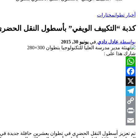
أخبار تطوان
مختارات
كذبة “التكييف الويفي” بأسطول النقل الحضر
بواسطة
عادل دادي
في
يونيو 30, 2015
شارك هذا على :
WhatsApp
Facebook
X
Telegram
Copy
Link
Print
Email
تم تعزيز أسطول النقل الحضري في تطوان بعشرين حافلة جديدة في اط