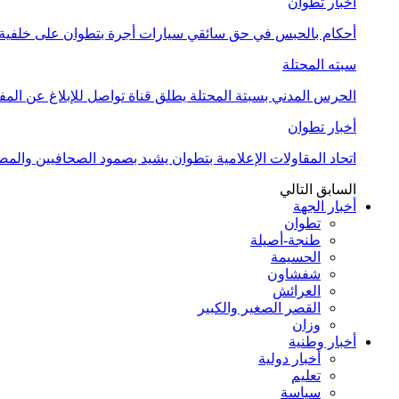
أخبار تطوان
أحكام بالحبس في حق سائقي سيارات أجرة بتطوان على خلفية أ
سبته المحتلة
الحرس المدني بسبتة المحتلة يطلق قناة تواصل للإبلاغ عن المف
أخبار تطوان
اتحاد المقاولات الإعلامية بتطوان يشيد بصمود الصحافيين وال
السابق
التالي
أخبار الجهة
تطوان
طنجة-أصيلة
الحسيمة
شفشاون
العرائش
القصر الصغير والكبير
وزان
أخبار وطنية
أخبار دولية
تعليم
سياسة