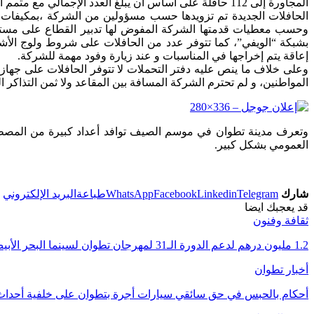
المجاورة إلى 112 حافلة على أساس أن يبلغ العدد الإجمالي مع متمم السنة الجارية نحو 140 حافلة.
الحافلات الجديدة تم تزويدها حسب مسؤولين من الشركة ،بمكيفات ه
وحسب معطيات قدمتها الشركة المفوض لها تدبير القطاع على مستوى
بشبكة “الويفي”، كما تتوفر عدد من الحافلات على شروط ولوج الأ
إعاقة يتم إخراجها في المناسبات و عند زيارة وفود مهمة للشركة.
المواطنين، و لم تحترم الشركة المسافة بين المقاعد ولا ثمن التذاكر الذي تجاوز المُتفق عليه في دفتر التحملات ب50
وتعرف مدينة تطوان في موسم الصيف توافد أعداد كبيرة من المصطافي
العمومي بشكل كبير.
شارك
Telegram
Linkedin
Facebook
WhatsApp
طباعة
البريد الإلكتروني
قد يعجبك ايضا
ثقافة وفنون
1.2 مليون درهم لدعم الدورة الـ31 لمهرجان تطوان لسينما البحر الأبيض المتوسط
أخبار تطوان
أحكام بالحبس في حق سائقي سيارات أجرة بتطوان على خلفية أحداث 