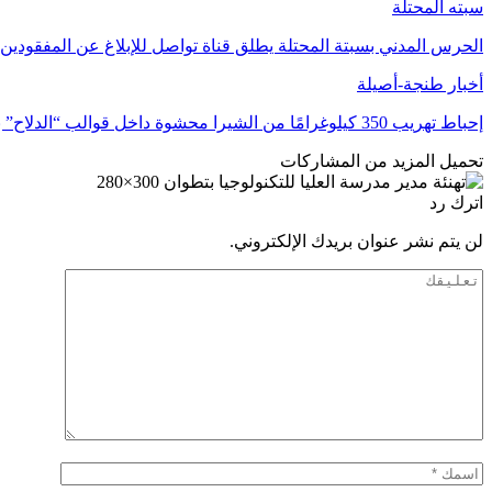
سبته المحتلة
الحرس المدني بسبتة المحتلة يطلق قناة تواصل للإبلاغ عن المفقودين
أخبار طنجة-أصيلة
إحباط تهريب 350 كيلوغرامًا من الشيرا محشوة داخل قوالب “الدلاح” بميناء طنجة
تحميل المزيد من المشاركات
اترك رد
لن يتم نشر عنوان بريدك الإلكتروني.