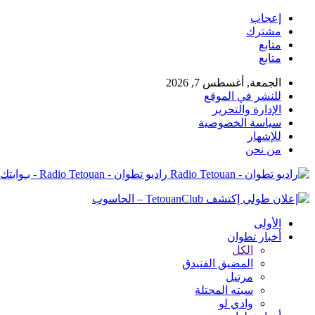
إعجاب
مشترك
متابع
متابع
الجمعة, أغسطس 7, 2026
للنشر في الموقع
الإدارة والتحرير
سياسة الخصوصية
للإشهار
من نحن
راديو تطوان - Radio Tetouan - بـوابتك نـحو الخبر
الأولى
أخبار تطوان
الكل
المضيق الفنيدق
مرتيل
سبته المحتلة
وادي لو