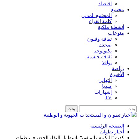
اقتصاد
مجتمع
المجتمع المدني
كلمة القراء
أنشطة ملكية
منوعات
ثقافة وفنون
صحتك
تكنولوجيا
ثقافة جنسية
نوافذ
رياضة
الأخيرة
التهاني
ميديا
إشهارات
TV
الصفحة الرئيسية
أخبار تطوان
كذبة “التكييف الويفي” بأسطول النقل الحضري بتطوان