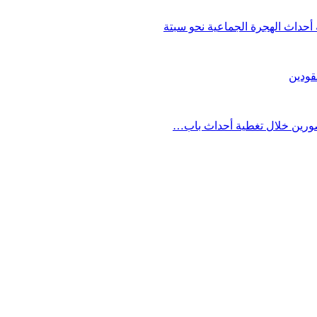
حداث الهجرة الجماعية نحو سبتة
قودين
مصورين خلال تغطية أحداث باب…