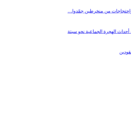
 واحتجاجات من منخرطين جمّدوا…
حداث الهجرة الجماعية نحو سبتة
قودين