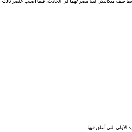
ط صف ميكانيكي لقيا مصرعهما في الحادث، فيما أصيب عنصر ثالث م
الأولى التي أعلق فيها.