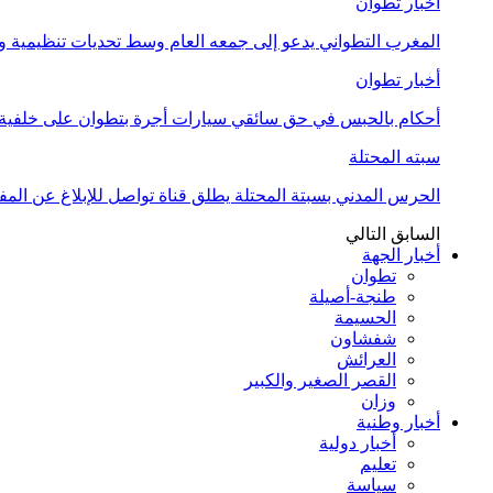
أخبار تطوان
المغرب التطواني يدعو إلى جمعه العام وسط تحديات تنظيمية
أخبار تطوان
أحكام بالحبس في حق سائقي سيارات أجرة بتطوان على خلفية أ
سبته المحتلة
الحرس المدني بسبتة المحتلة يطلق قناة تواصل للإبلاغ عن المف
السابق
التالي
أخبار الجهة
تطوان
طنجة-أصيلة
الحسيمة
شفشاون
العرائش
القصر الصغير والكبير
وزان
أخبار وطنية
أخبار دولية
تعليم
سياسة