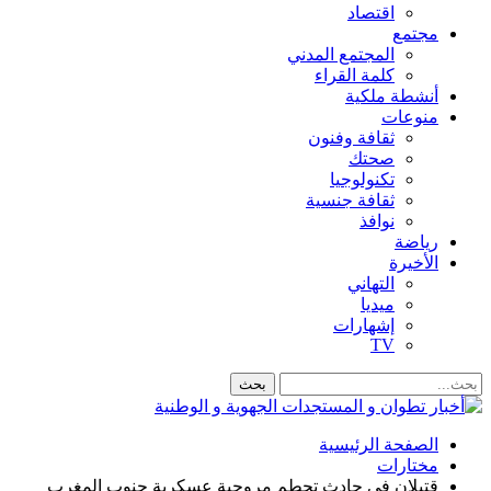
اقتصاد
مجتمع
المجتمع المدني
كلمة القراء
أنشطة ملكية
منوعات
ثقافة وفنون
صحتك
تكنولوجيا
ثقافة جنسية
نوافذ
رياضة
الأخيرة
التهاني
ميديا
إشهارات
TV
الصفحة الرئيسية
مختارات
قتيلان في حادث تحطم مروحية عسكرية جنوب المغرب