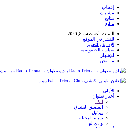
إعجاب
مشترك
متابع
متابع
السبت, أغسطس 8, 2026
للنشر في الموقع
الإدارة والتحرير
سياسة الخصوصية
للإشهار
من نحن
راديو تطوان - Radio Tetouan - بـوابتك نـحو الخبر
الأولى
أخبار تطوان
الكل
المضيق الفنيدق
مرتيل
سبته المحتلة
وادي لو