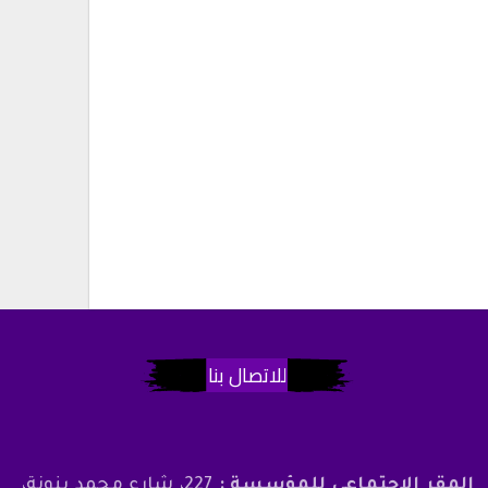
للاتصال بنا
المقر الاجتماعي للمؤسسة :
227، شارع محمد بنونة،