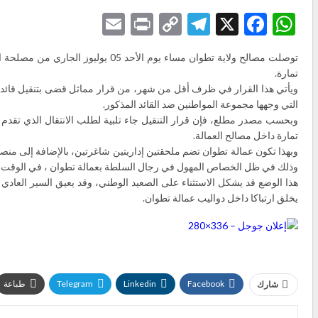
Email
Print
Telegram
Copy
Facebook
WhatsApp
X
Link
توصلت مصالح ولاية تطوان مساء يوم ا
تمارة.
ويأتي هذا القرار في ظرف أقل من شهر، من قرار مماثل قضى بتنقيل قائد مقا
التي وجهها مجموعة المواطنين ضد القائد المذكور.
وبحسب مصدر مطلع، فإن قرار التنقيل جاء تلبية لطلب الانتقال الذي تقدم
تمارة داخل مصالح العمالة.
وبهذا تكون عمالة تطوان تضم ملحقتين إداريتين شاغرتين، بالإضافة إلى منصب
وذلك في ظل الخصاص المهول في رجال السلطة بعمالة تطوان ، في الوقت ال
هذا الوضع قد يشكل الاستثناء على الصعيد الوطني، وقد يعيق السير العادي
يخلق ارتباكا داخل دواليب عمالة تطوان.
Facebook
Linkedin
Telegram
طباعة
شارك