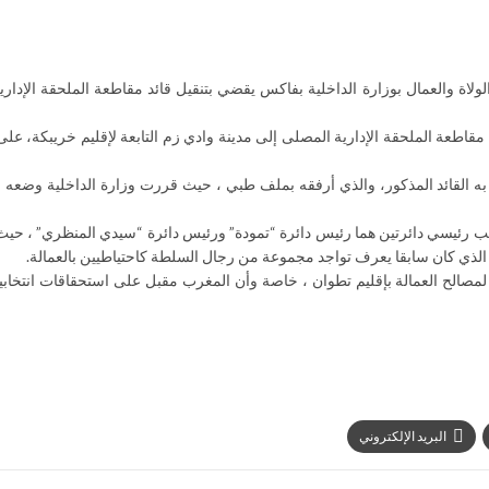
لأحد 05 يوليوز الجاري من مصلحة الولاة والعمال بوزارة الداخلية بفاكس يقضي بتنقيل قائد مقاطعة الملح
طعة الملحقة الإدارية المصلى إلى مدينة وادي زم التابعة لإقليم خريبكة، على 
 به القائد المذكور، والذي أرفقه بملف طبي ، حيث قررت وزارة الداخلية وضعه
 رئيسي دائرتين هما رئيس دائرة “تمودة” ورئيس دائرة “سيدي المنظري” ، حيث لات
ذي كان سابقا يعرف تواجد مجموعة من رجال السلطة كاحتياطيين بالعمالة.
 لمصالح العمالة بإقليم تطوان ، خاصة وأن المغرب مقبل على استحقاقات انتخابي
البريد الإلكتروني