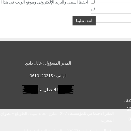
احفظ اسمي والبريد الإلكتروني وموقع الويب في هذا ال
فيها.
المدير المسؤول : عادل دادي
الهاتف : 0610120215
للاتصال بنا
عة،
المقر الاجتماعي للمؤسسة :
227، شارع محمد بنونة، الطويلع –
تطوان
ن
المغرب
رقم السجل التجاري :
22577 – المحكمة الابتدائية بتطوان