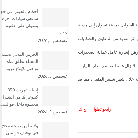
أحكام بالحبس في حق
سائقي سيارات أجرة
قة الإدارية الطوابل بمدينة تطوان إلى مدينة
بتطوان على خلفية
أحداث…
إثر العديد من الدعاوى والشكايات
أغسطس 5, 2026
 رهن إشارة عامل عمالة الصخيرات
الحرس المدني بسبتة
المحتلة يطلق قناة
زال هاته المناصب تدار بالنيابة ،
تواصل للإبلاغ عن…
أغسطس 5, 2026
ة خلال شهر شتنبر المقبل، مما قد
إحباط تهريب 350
كيلوغرامًا من الشيرا
محشوة داخل قوالب…
راديو تطوان – ج ك
أغسطس 5, 2026
ولاية أمن طنجة تنجح
في توقيف فرنسي