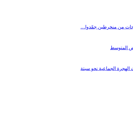
اجات من منخرطين جمّدوا…
الهجرة الجماعية نحو سبتة