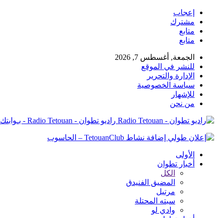
إعجاب
مشترك
متابع
متابع
الجمعة, أغسطس 7, 2026
للنشر في الموقع
الإدارة والتحرير
سياسة الخصوصية
للإشهار
من نحن
راديو تطوان - Radio Tetouan - بـوابتك نـحو الخبر
الأولى
أخبار تطوان
الكل
المضيق الفنيدق
مرتيل
سبته المحتلة
وادي لو