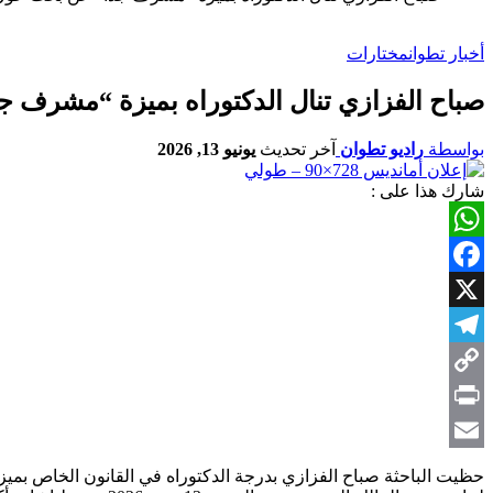
أخبار تطوان
مختارات
صباح الفزازي تنال الدكتوراه بميزة “مشرف ج
بواسطة
راديو تطوان
آخر تحديث
يونيو 13, 2026
شارك هذا على :
WhatsApp
Facebook
X
Telegram
Copy
Link
Print
Email
حظيت الباحثة صباح الفزازي بدرجة الدكتوراه في القانون الخاص بميزة “