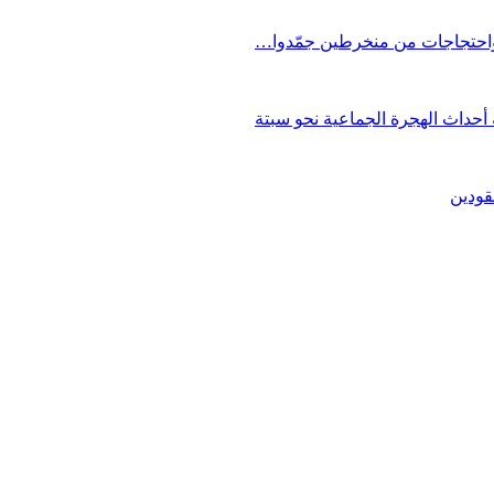
 واحتجاجات من منخرطين جمّدوا…
حداث الهجرة الجماعية نحو سبتة
قودين