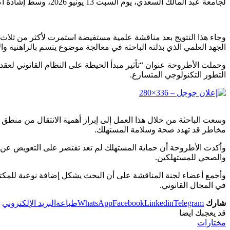
لجامعة عبد المالك السعدي، يوم السبت 13 يونيو 2026، وسط إشادة أكاديمية واسعة بقيمة البحث وأهميته.
وجاء هذا التتويج بعد مناقشة علمية مستفيضة استمرت لأكثر من ثلاث
الجهد العلمي الذي بذلته الباحثة في معالجة موضوع يتسم بالراهنية وال
وحملت الأطروحة عنوان “تأثير مبدأ الحيطة على النظام القانوني لعق
التطور التكنولوجي المتسارع.
وسعت الباحثة من خلال هذا العمل إلى إبراز أهمية الانتقال من منطق
مخاطر قد تهدد صحة وسلامة المستهلك.
وأكدت الأطروحة أن حماية المستهلك لم تعد تقتصر على التعويض عن الأ
والصحي للمستهلكين.
وأجمع أعضاء لجنة المناقشة على أن البحث يشكل إضافة نوعية للمكتبة 
في المجال القانوني.
شارك
Telegram
Linkedin
Facebook
WhatsApp
طباعة
البريد الإلكتروني
قد يعجبك ايضا
مختارات