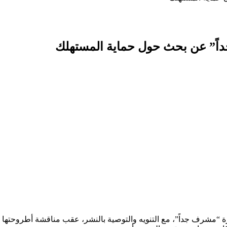
داً” عن بحث حول حماية المستهلك
مشرف جداً”، مع التنويه والتوصية بالنشر، عقب مناقشة أطروحتها العلمي