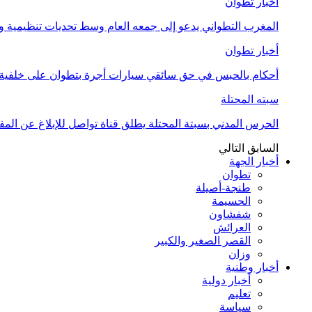
أخبار تطوان
المغرب التطواني يدعو إلى جمعه العام وسط تحديات تنظيمية
أخبار تطوان
أحكام بالحبس في حق سائقي سيارات أجرة بتطوان على خلفية أ
سبته المحتلة
الحرس المدني بسبتة المحتلة يطلق قناة تواصل للإبلاغ عن المف
السابق
التالي
أخبار الجهة
تطوان
طنجة-أصيلة
الحسيمة
شفشاون
العرائش
القصر الصغير والكبير
وزان
أخبار وطنية
أخبار دولية
تعليم
سياسة