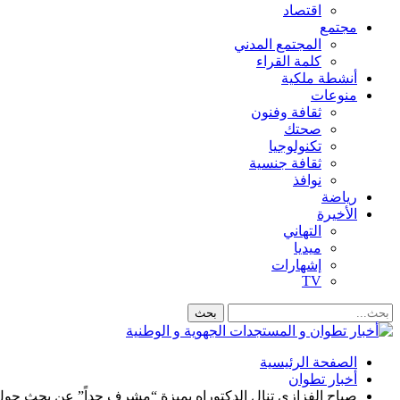
اقتصاد
مجتمع
المجتمع المدني
كلمة القراء
أنشطة ملكية
منوعات
ثقافة وفنون
صحتك
تكنولوجيا
ثقافة جنسية
نوافذ
رياضة
الأخيرة
التهاني
ميديا
إشهارات
TV
الصفحة الرئيسية
أخبار تطوان
صباح الفزازي تنال الدكتوراه بميزة “مشرف جداً” عن بحث حول