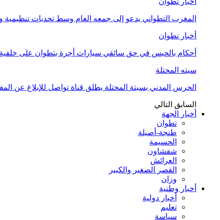
أخبار تطوان
المغرب التطواني يدعو إلى جمعه العام وسط تحديات تنظيمية
أخبار تطوان
أحكام بالحبس في حق سائقي سيارات أجرة بتطوان على خلفية أ
سبته المحتلة
الحرس المدني بسبتة المحتلة يطلق قناة تواصل للإبلاغ عن المف
السابق
التالي
أخبار الجهة
تطوان
طنجة-أصيلة
الحسيمة
شفشاون
العرائش
القصر الصغير والكبير
وزان
أخبار وطنية
أخبار دولية
تعليم
سياسة