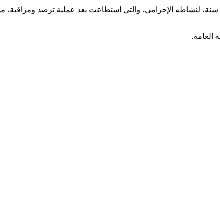
عناصرُ الأمن توصّلت بمعلومات دقيقة تفيد باستئناف المعني بالأمر 28 سنة، لنشاطه الإجرامي، والتي است
 العامة.