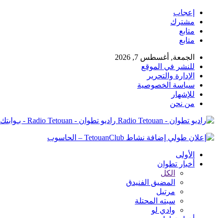
إعجاب
مشترك
متابع
متابع
الجمعة, أغسطس 7, 2026
للنشر في الموقع
الإدارة والتحرير
سياسة الخصوصية
للإشهار
من نحن
راديو تطوان - Radio Tetouan - بـوابتك نـحو الخبر
الأولى
أخبار تطوان
الكل
المضيق الفنيدق
مرتيل
سبته المحتلة
وادي لو