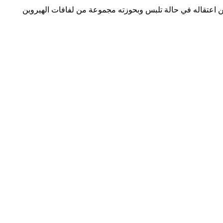
طاعت بعد عملية ترصد ومراقبة، من اعتقاله في حالة تلبس وبحوزته مجموعة من لفافات الهيروين