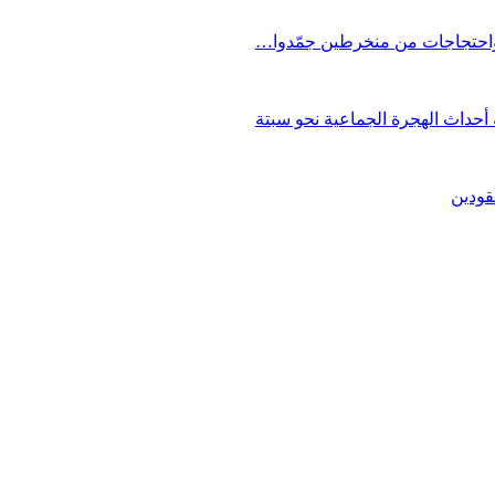
 واحتجاجات من منخرطين جمّدوا…
حداث الهجرة الجماعية نحو سبتة
قودين