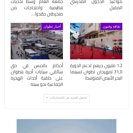
مواعيد الدخول المدرسي
جمعه العام وسط تحديات
المقبل
تنظيمية واحتجاجات من
منخرطين جمّدوا…
ثقافة وفنون
أخبار تطوان
1.2 مليون درهم لدعم الدورة
أحكام بالحبس في حق
الـ31 لمهرجان تطوان لسينما
سائقي سيارات أجرة بتطوان
البحر الأبيض المتوسط
على خلفية أحداث الهجرة
الجماعية نحو سبتة
تحميل المزيد من المشاركات