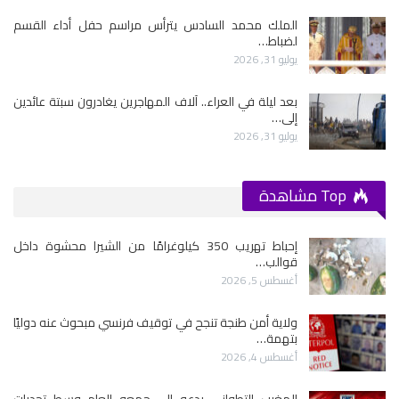
الملك محمد السادس يترأس مراسم حفل أداء القسم
لضباط…
يوليو 31, 2026
بعد ليلة في العراء.. آلاف المهاجرين يغادرون سبتة عائدين
إلى…
يوليو 31, 2026
Top مشاهدة
إحباط تهريب 350 كيلوغرامًا من الشيرا محشوة داخل
قوالب…
أغسطس 5, 2026
ولاية أمن طنجة تنجح في توقيف فرنسي مبحوث عنه دوليًا
بتهمة…
أغسطس 4, 2026
المغرب التطواني يدعو إلى جمعه العام وسط تحديات