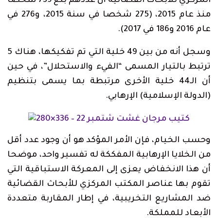
المركزي للأبحاث القضائية أن عددهم بلغ 739 شخصا
منذ عام 2015، (275 شخصا في سنة 2015، و276 في
عام 2016 و186 في 2017).
وسجل أنه من بين 49 خلية التي تم تفكيكها، هناك 5
ترتبط بالتيار المسمى “الفيء والاستحلال”، في حين
أن الـ44 خلية الأخرى مرتبطة بما يسمى بتنظيم
(الدولة الإسلامية) الإرهابي.
وحسب الخيام، فإن الأمر المؤكد هو أن وجود عدد أقل
من الخلايا الإرهابية المفككة له تفسير واحد، موضحا
أن هذا الانخفاض يعزى إلى المعركة الاستباقية التي
تقوم بها عناصر المكتب المركزي للأبحاث القضائية
ضد المشاريع التخريبية، في إطار المقاربة متعددة
الأبعاد للمملكة.