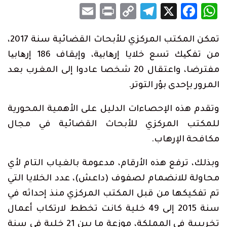
Email
Print
Telegram
Copy
Facebook
WhatsApp
X
Link
تمكن المكتب المركزي للأبحاث القضائية سنة 2017،
من تفکیك تسع خلايا إرھابیة، وإيقاف 186 إرھابیا
مفترضا، واعتقال 20 شخصا عادوا إلى المغرب بعد
المرور بإحدى بؤر التوتر.
وتقدم هذه الإحصاءات الدليل على الأهمية المحورية
للمكتب المركزي للأبحاث القضائية في مجال
مكافحة الإرهاب.
وبذلك، ترفع هذه الأرقام، مدعومة بالغياب التام لأي
محاولة للانضمام لصفوف (داعش)، عدد الخلايا التي
تم تفكيكها من قبل المكتب المركزي منذ إحداثه في
سنة 2015 إلى 49 خلية كانت تخطط لارتكاب أعمال
تخريبية في المملكة، موزعة ما بين 21 خلية في سنة