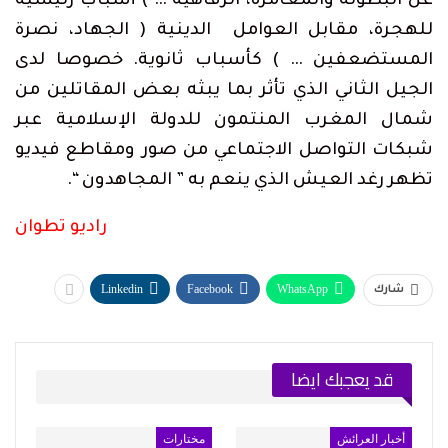
عن البطولة والمغامرة، الرفاهية … ) أسباب رئيسية
للهجرة، مقابل العوامل الدينية ( الجهاد، نصرة
المستضعفين … ) كأسباب ثانوية. خصوصا لدى
الجيل الثاني الذي تأثر بما يبثه بعض المقاتلين من
شمال المغرب المنتمون للدولة الإسلامية عبر
شبكات التواصل الاجتماعي من صور ومقاطع فيديو
تظهر رغد العيش الذي ينعم به ” المجاهدون “.
راديو تطوان
Linkedin
Facebook
WhatsApp
شارك
قد يعجبك ايضا
أخبار العرائش
مختارات