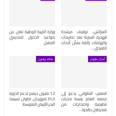
العرائش.. توقيف مرشحة
وزارة التربية الوطنية تعلن عن
للهجرة السرية بعد تصريحات
مواعيد الدخول المدرسي
واتهامات زائفة بشأن أحداث
المقبل
الفنيدق…
أخبار تطوان
ثقافة وفنون
المغرب التطواني يدعو إلى
1.2 مليون درهم لدعم الدورة
جمعه العام وسط تحديات
الـ31 لمهرجان تطوان لسينما
تنظيمية واحتجاجات من
البحر الأبيض المتوسط
منخرطين جمّدوا…