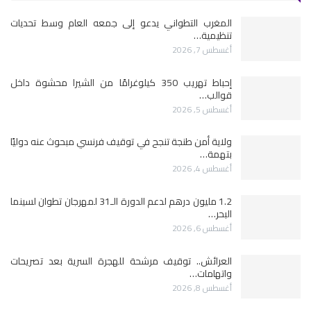
المغرب التطواني يدعو إلى جمعه العام وسط تحديات
تنظيمية…
أغسطس 7, 2026
إحباط تهريب 350 كيلوغرامًا من الشيرا محشوة داخل
قوالب…
أغسطس 5, 2026
ولاية أمن طنجة تنجح في توقيف فرنسي مبحوث عنه دوليًا
بتهمة…
أغسطس 4, 2026
1.2 مليون درهم لدعم الدورة الـ31 لمهرجان تطوان لسينما
البحر…
أغسطس 6, 2026
العرائش.. توقيف مرشحة للهجرة السرية بعد تصريحات
واتهامات…
أغسطس 8, 2026