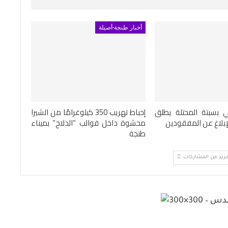
أخبار طنجة-أصيلة
 بسبتة المحتلة يطلق
إحباط تهريب 350 كيلوغرامًا من الشيرا
إبلاغ عن المفقودين
محشوة داخل قوالب “الدلاح” بميناء
طنجة
مزيد من المشاركات