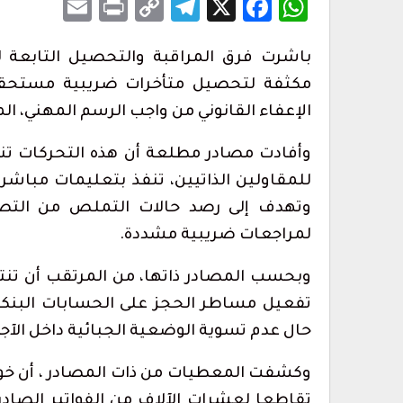
Email
Print
Telegram
Copy
Facebook
WhatsApp
X
Link
باشرت فرق المراقبة والتحصيل التابعة ل
مكثفة لتحصيل متأخرات ضريبية مستحقة عل
الإعفاء القانوني من واجب الرسم المهني، 
وأفادت مصادر مطلعة أن هذه التحركات تن
للمقاولين الذاتيين، تنفذ بتعليمات مباشرة
وتهدف إلى رصد حالات التملص من التصري
لمراجعات ضريبية مشددة.
وبحسب المصادر ذاتها، من المرتقب أن تنتق
تفعيل مساطر الحجز على الحسابات البنكية،
حال عدم تسوية الوضعية الجبائية داخل الآجال
وكشفت المعطيات من ذات المصادر ، أن خوار
تقاطعا لعشرات الآلاف من الفواتير الصا