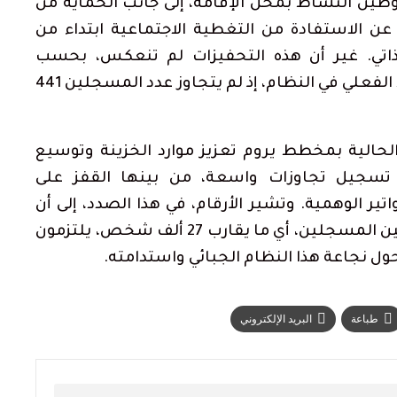
توطين النشاط بمحل الإقامة، إلى جانب الحماية من
ن الاستفادة من التغطية الاجتماعية ابتداء من
اتي. غير أن هذه التحفيزات لم تنعكس، بحسب
الإحصائيات الرسمية، على مستوى الانخراط الفعلي في النظام، إذ لم يتجاوز عدد المسجلين 441
لحالية بمخطط يروم تعزيز موارد الخزينة وتوسيع
 تسجيل تجاوزات واسعة، من بينها القفز على
تير الوهمية. وتشير الأرقام، في هذا الصدد، إلى أن
حوالي 6 في المائة فقط من المقاولين الذاتيين المسجلين، أي ما يقارب 27 ألف شخص، يلتزمون
حول نجاعة هذا النظام الجبائي واستدامته.
طباعة
البريد الإلكتروني