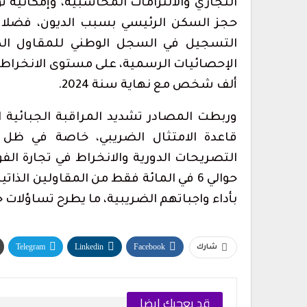
التجاري والالتزامات المحاسبية، وإمكانية 
حجز السكن الرئيسي بسبب الديون، فضلا ع
التسجيل في السجل الوطني للمقاول الذ
ألف شخص مع نهاية سنة 2024.
وربطت المصادر تشديد المراقبة الجبائية ا
قاعدة الامتثال الضريبي، خاصة في ظل
التصريحات الدورية والانخراط في تجارة الفوا
بأداء واجباتهم الضريبية، ما يطرح تساؤلات 
Telegram
Linkedin
Facebook
شارك
قد يعجبك ايضا