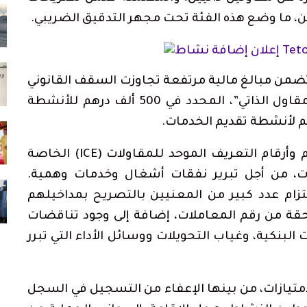
 ما وضع هذه الفئة تحت مجهر التدقيق الضريبي.
تضمن مبالغ مالية مرتفعة تجاوزت السقف القانوني
لرقم المعاملات المسموح به في نظام “المقاول الذاتي”، المحدد في 500 ألف درهم للأنشطة
كما رصدت مصالح المراقبة استغلال أختام وأرقام التعريف الموحد للمقاولات (ICE) الخاصة
، من أجل تبرير نفقات أشغال وخدمات وهمية.
زام عدد كبير من المعنيين بالتصريح بمداخيلهم
تحقة من رقم المعاملات، إضافة إلى وجود تناقضات
البنكية، وغياب التحويلات ووسائل الأداء التي تبرر
متيازات، من بينها الإعفاء من التسجيل في السجل