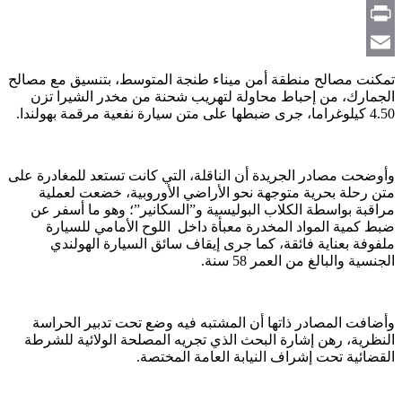
Copy
Link
Print
Email
تمكنت مصالح منطقة أمن ميناء طنجة المتوسط، بتنسيق مع مصالح
الجمارك، من إحباط محاولة لتهريب شحنة من مخدر الشيرا تزن
4.50 كيلوغراما، جرى ضبطها على متن سيارة نفعية مرقمة بهولندا.
وأوضحت مصادر الجريدة أن الناقلة، التي كانت تستعد للمغادرة على
متن رحلة بحرية متوجهة نحو الأراضي الأوروبية، خضعت لعملية
مراقبة بواسطة الكلاب البوليسية و”السكانير”؛ وهو ما أسفر عن
ضبط كمية المواد المخدرة معبأة داخل اللوح الأمامي للسيارة
ملفوفة بعناية فائقة، كما جرى إيقاف سائق السيارة الهولندي
الجنسية والبالغ من العمر 58 سنة.
وأضافت المصادر ذاتها أن المشتبه فيه وضع تحت تدبير الحراسة
النظرية، رهن إشارة البحث الذي تجريه المصلحة الولائية للشرطة
القضائية تحت إشراف النيابة العامة المختصة.