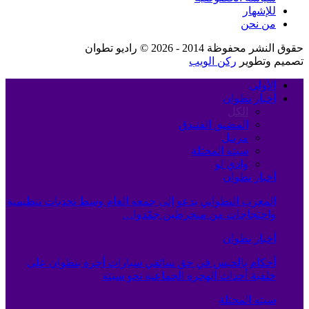
للإشهار
من نحن
حقوق النشر محفوظة 2014 - 2026 © راديو تطوان
تصميم وتطوير
ركن الويب
الأولى
أخبار تطوان
الكل
المضيق الفنيدق
مرتيل
سبته المحتلة
وادي لو
أخبار تطوان
المغرب التطواني يدعو إلى جمعه العام وسط تحديات تنظيمية
واحتجاجات من منخرطين جمّدوا…
أخبار تطوان
أحكام بالحبس في حق سائقي سيارات أجرة بتطوان على
خلفية أحداث الهجرة الجماعية نحو سبتة
سبته المحتلة