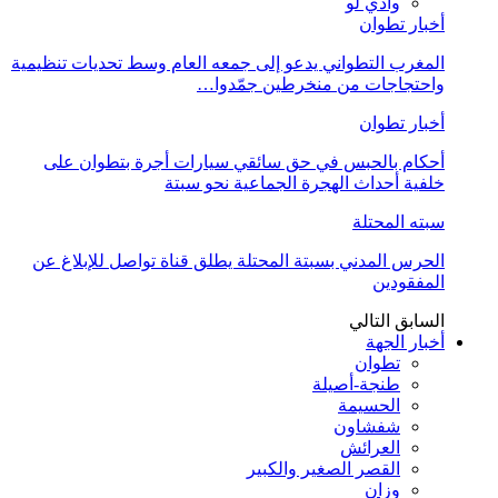
وادي لو
أخبار تطوان
المغرب التطواني يدعو إلى جمعه العام وسط تحديات تنظيمية
واحتجاجات من منخرطين جمّدوا…
أخبار تطوان
أحكام بالحبس في حق سائقي سيارات أجرة بتطوان على
خلفية أحداث الهجرة الجماعية نحو سبتة
سبته المحتلة
الحرس المدني بسبتة المحتلة يطلق قناة تواصل للإبلاغ عن
المفقودين
السابق
التالي
أخبار الجهة
تطوان
طنجة-أصيلة
الحسيمة
شفشاون
العرائش
القصر الصغير والكبير
وزان