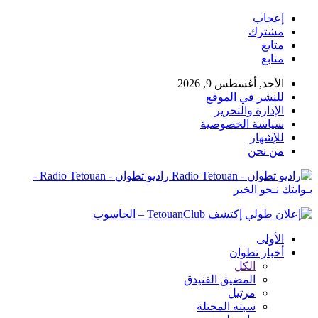
إعجاب
مشترك
متابع
متابع
الأحد, أغسطس 9, 2026
للنشر في الموقع
الإدارة والتحرير
سياسة الخصوصية
للإشهار
من نحن
راديو تطوان - Radio Tetouan -
بـوابتك نـحو الخبر
الأولى
أخبار تطوان
الكل
المضيق الفنيدق
مرتيل
سبته المحتلة