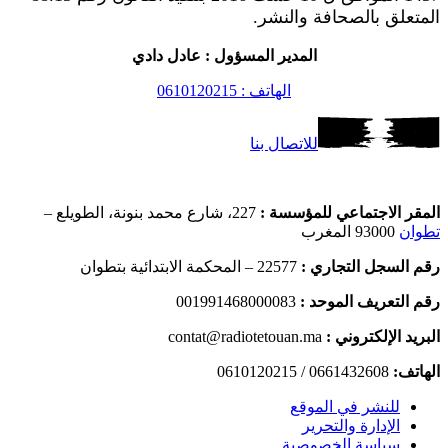
المتعلق بالصحافة والنشر.
المدير المسؤول : عادل دادي
الهاتف : 0610120215
للاتصال بنا
المقر الاجتماعي للمؤسسة :
227، شارع محمد بنونة، الطويلع –
تطوان
93000 المغرب
رقم السجل التجاري :
22577 – المحكمة الابتدائية بتطوان
رقم التعريف الموحد :
001991468000083
البريد الإلكتروني :
contat@radiotetouan.ma
الهاتف:
0661432608 / 0610120215
للنشر في الموقع
الإدارة والتحرير
سياسة الخصوصية