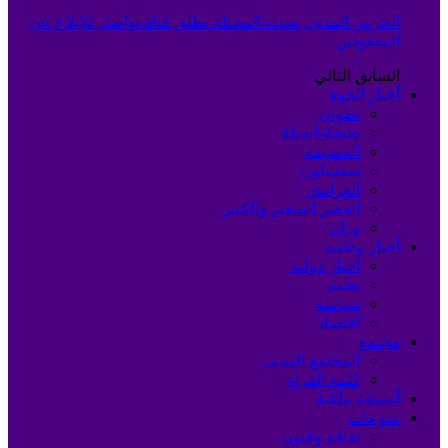
الحرس المدني بسبتة المحتلة يطلق قناة تواصل للإبلاغ عن
المفقودين
السابق
التالي
أخبار الجهة
تطوان
طنجة-أصيلة
الحسيمة
شفشاون
العرائش
القصر الصغير والكبير
وزان
أخبار وطنية
أخبار دولية
تعليم
سياسة
اقتصاد
مجتمع
المجتمع المدني
كلمة القراء
أنشطة ملكية
منوعات
ثقافة وفنون