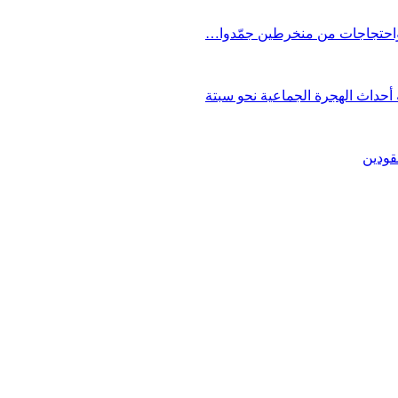
 واحتجاجات من منخرطين جمّدوا…
حداث الهجرة الجماعية نحو سبتة
قودين