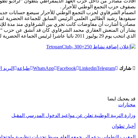
أفادت مصادر من داخل حزب العهد الديمقراطي بتطوان “لراديو تطو
بصفوف حزب التجمع الوطني للأحرار .
انضمام الشرقاوي لحزب التجمع الوطني للأحرار سيضع حسابات جديدة لل
سيقودها رشيد الطالبي العلمي الرئيس السابق للجماعة الحضرية لت
مصادرنا أشارت أن مفاوضات كانت تجري بين الشرقاوي منذ مدة للإنض
الذي انتخب يوم 29 يوليوز 2011 نائبا عاشرا لرئيس الجماعة الحضرية لتطوان بعد إقالة النائب الرابع، عبد السلام أخماش.
شارك
Telegram
Linkedin
Facebook
WhatsApp
طباعة
البريد ا
قد يعجبك ايضا
مختارات
وزارة التربية الوطنية تعلن عن مواعيد الدخول المدرسي المقبل
أخبار تطوان
المغرب التطواني يدعو إلى جمعه العام وسط تحديات تنظيمية واحتج