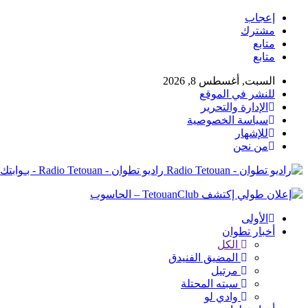
إعجاب
مشترك
متابع
متابع
السبت, أغسطس 8, 2026
للنشر في الموقع
الإدارة والتحرير
سياسة الخصوصية
للإشهار
من نحن
راديو تطوان - Radio Tetouan - بـوابتك نـحو الخبر
الأولى
أخبار تطوان
الكل
المضيق الفنيدق
مرتيل
سبته المحتلة
وادي لو