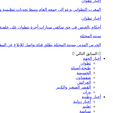
أخبار تطوان
المغرب التطواني يدعو إلى جمعه العام وسط تحديات تنظيمية
أخبار تطوان
أحكام بالحبس في حق سائقي سيارات أجرة بتطوان على خلفية أ
سبته المحتلة
الحرس المدني بسبتة المحتلة يطلق قناة تواصل للإبلاغ عن المف
السابق
التالي
أخبار الجهة
تطوان
طنجة-أصيلة
الحسيمة
شفشاون
العرائش
القصر الصغير والكبير
وزان
أخبار وطنية
أخبار دولية
تعليم
سياسة