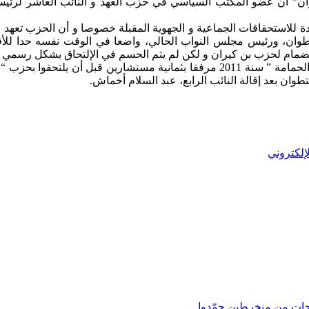
ان” أن عضو المكتب السياسي في حزب العهد و النائب العاشر لرئيس
استحقاقات الجماعية و الجهوية المقبلة خصوصا و أن الحزب تعهد بمنح
طوان، ورئيس مجلس النواب الحالي، واضعا في الوقت نفسه حدا للأقاو
مام لحزب بن كيران و لكن لم يتم الحسم في الإلتحاق بشكل رسمي بعد
يشار أن المنعش العقاري محمد الشرقاوي كان قد أنشق عن حزب “الحمامة ” سنة 2011 
لإلكتروني
اجات من منخرطين جمّدوا…