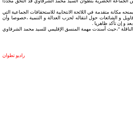
 الجماعة الحضرية بتطوان السيد محمد الشرقاوي قد ألتحق مجددا
ه مكانة متقدمة في اللائحة الانتخابية للاستحقاقات الجماعية التي
يل و الشائعات حول انتقاله لحزب العدالة و التنمية ،خصوصا وأن
 و إن تأكد ظاهريا .
مرفقا بثمانية مستشارين قبل أن يلتحقوا بحزب “الناقلة “،حيث أسندت مهمة المنسق الإقليمي للسيد محمد الشرقاوي
راديو تطوان