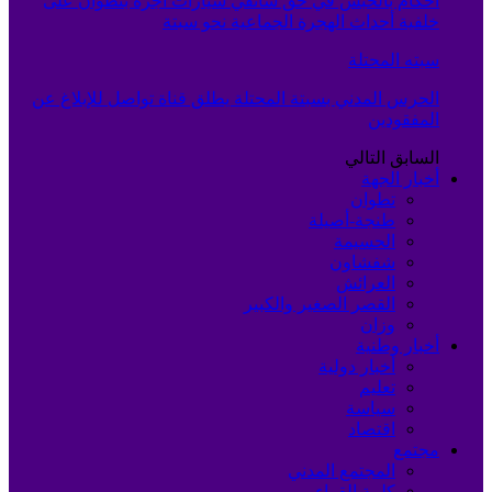
أحكام بالحبس في حق سائقي سيارات أجرة بتطوان على
خلفية أحداث الهجرة الجماعية نحو سبتة
سبته المحتلة
الحرس المدني بسبتة المحتلة يطلق قناة تواصل للإبلاغ عن
المفقودين
السابق
التالي
أخبار الجهة
تطوان
طنجة-أصيلة
الحسيمة
شفشاون
العرائش
القصر الصغير والكبير
وزان
أخبار وطنية
أخبار دولية
تعليم
سياسة
اقتصاد
مجتمع
المجتمع المدني
كلمة القراء