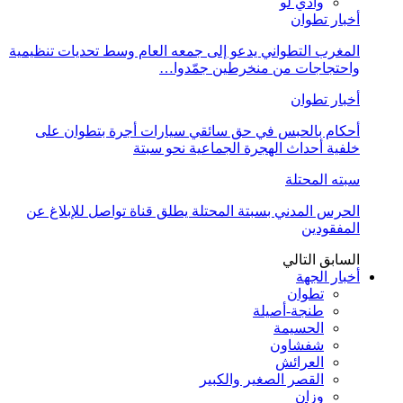
وادي لو
أخبار تطوان
المغرب التطواني يدعو إلى جمعه العام وسط تحديات تنظيمية
واحتجاجات من منخرطين جمّدوا…
أخبار تطوان
أحكام بالحبس في حق سائقي سيارات أجرة بتطوان على
خلفية أحداث الهجرة الجماعية نحو سبتة
سبته المحتلة
الحرس المدني بسبتة المحتلة يطلق قناة تواصل للإبلاغ عن
المفقودين
السابق
التالي
أخبار الجهة
تطوان
طنجة-أصيلة
الحسيمة
شفشاون
العرائش
القصر الصغير والكبير
وزان