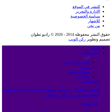
للنشر في الموقع
الإدارة والتحرير
سياسة الخصوصية
للإشهار
من نحن
حقوق النشر محفوظة 2014 - 2026 © راديو تطوان
تصميم وتطوير
ركن الويب
الأولى
أخبار تطوان
الكل
المضيق الفنيدق
مرتيل
سبته المحتلة
وادي لو
أخبار تطوان
المغرب التطواني يدعو إلى جمعه العام وسط تحديات تنظيمية
واحتجاجات من منخرطين جمّدوا…
أخبار تطوان