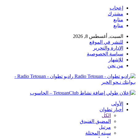
إعجاب
مشترك
متابع
متابع
السبت, أغسطس 8, 2026
للنشر في الموقع
الإدارة والتحرير
سياسة الخصوصية
للإشهار
من نحن
راديو تطوان - Radio Tetouan -
بـوابتك نـحو الخبر
الأولى
أخبار تطوان
الكل
المضيق الفنيدق
مرتيل
سبته المحتلة