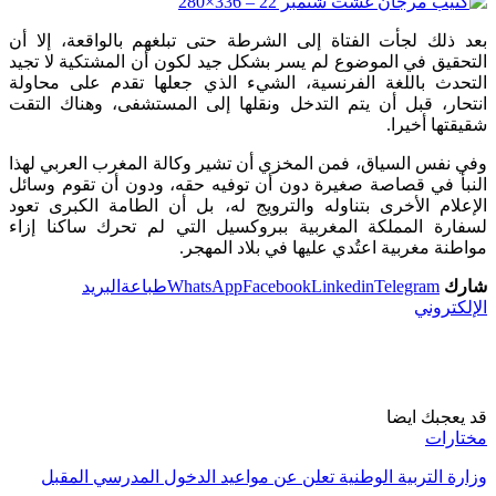
بعد ذلك لجأت الفتاة إلى الشرطة حتى تبلغهم بالواقعة، إلا أن
التحقيق في الموضوع لم يسر بشكل جيد لكون أن المشتكية لا تجيد
التحدث باللغة الفرنسية، الشيء الذي جعلها تقدم على محاولة
انتحار، قبل أن يتم التدخل ونقلها إلى المستشفى، وهناك التقت
شقيقتها أخيرا.
وفي نفس السياق، فمن المخزي أن تشير وكالة المغرب العربي لهذا
النبأ في قصاصة صغيرة دون أن توفيه حقه، ودون أن تقوم وسائل
الإعلام الأخرى بتناوله والترويج له، بل أن الطامة الكبرى تعود
لسفارة المملكة المغربية ببروكسيل التي لم تحرك ساكنا إزاء
مواطنة مغربية اعتُدي عليها في بلاد المهجر.
شارك
Telegram
Linkedin
Facebook
WhatsApp
طباعة
البريد
الإلكتروني
قد يعجبك ايضا
مختارات
وزارة التربية الوطنية تعلن عن مواعيد الدخول المدرسي المقبل