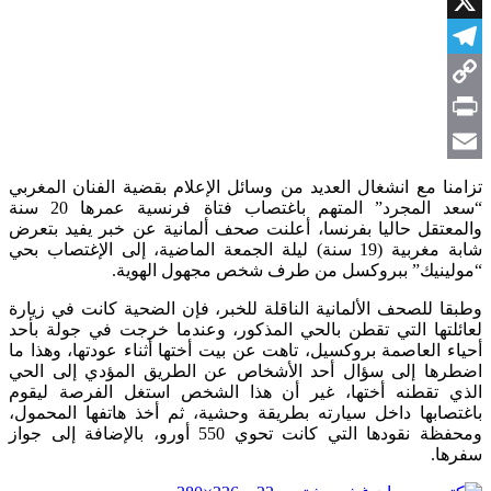
Facebook
X
Telegram
Copy
Link
Print
Email
تزامنا مع انشغال العديد من وسائل الإعلام بقضية الفنان المغربي
“سعد المجرد” المتهم باغتصاب فتاة فرنسية عمرها 20 سنة
والمعتقل حاليا بفرنسا، أعلنت صحف ألمانية عن خبر يفيد بتعرض
شابة مغربية (19 سنة) ليلة الجمعة الماضية، إلى الإغتصاب بحي
“مولينيك” ببروكسل من طرف شخص مجهول الهوية.
وطبقا للصحف الألمانية الناقلة للخبر، فإن الضحية كانت في زيارة
لعائلتها التي تقطن بالحي المذكور، وعندما خرجت في جولة بأحد
أحياء العاصمة بروكسيل، تاهت عن بيت أختها أثناء عودتها، وهذا ما
اضطرها إلى سؤال أحد الأشخاص عن الطريق المؤدي إلى الحي
الذي تقطنه أختها، غير أن هذا الشخص استغل الفرصة ليقوم
باغتصابها داخل سيارته بطريقة وحشية، ثم أخذ هاتفها المحمول،
ومحفظة نقودها التي كانت تحوي 550 أورو، بالإضافة إلى جواز
سفرها.