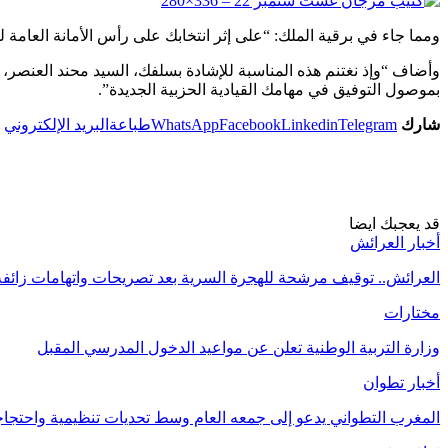
ومما جاء في برقية الملك: “على إثر انتخابك على رأس الأمانة العامة 
وأضاف “وإذ نغتنم هذه المناسبة للإشادة بسلفك، السيد محند العنصر، 
بموصول التوفيق في مهامك القيادية الحزبية الجديدة”.
شارك
Telegram
Linkedin
Facebook
WhatsApp
طباعة
البريد الإلكتروني
قد يعجبك ايضا
أخبار العرائش
العرائش.. توقيف مرشحة للهجرة السرية بعد تصريحات واتهامات زائف
مختارات
وزارة التربية الوطنية تعلن عن مواعيد الدخول المدرسي المقبل
أخبار تطوان
المغرب التطواني يدعو إلى جمعه العام وسط تحديات تنظيمية واحتج