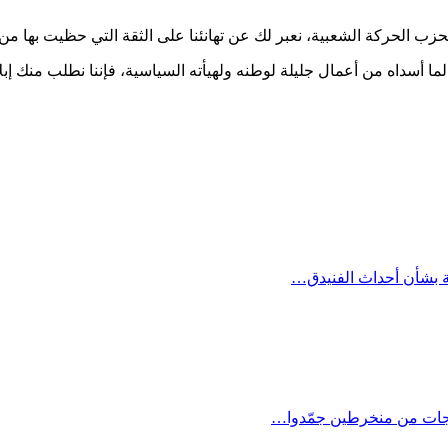
لحزب الحركة الشعبية، نعبر لك عن تهانئنا على الثقة التي حظيت بها م
لما أسداه من أعمال جليلة لوطنه ولهيأته السياسية، فإننا نطلب منك إ
ة بشأن أحداث الفنيدق…
اجات من منخرطين جمّدوا…