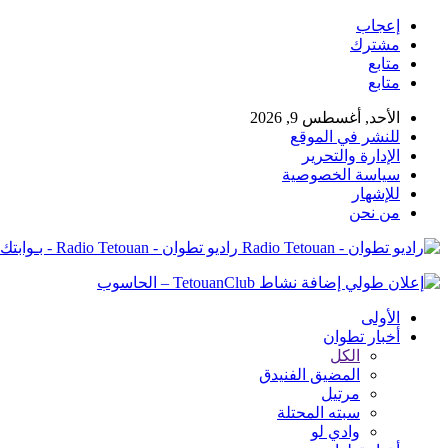
إعجاب
مشترك
متابع
متابع
الأحد, أغسطس 9, 2026
للنشر في الموقع
الإدارة والتحرير
سياسة الخصوصية
للإشهار
من نحن
راديو تطوان - Radio Tetouan - بـوابتك نـحو الخبر
الأولى
أخبار تطوان
الكل
المضيق الفنيدق
مرتيل
سبته المحتلة
وادي لو