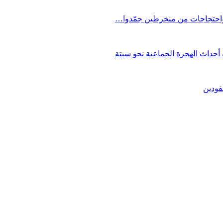
 واحتجاجات من منخرطين جمّدوا…
حداث الهجرة الجماعية نحو سبتة
قودين