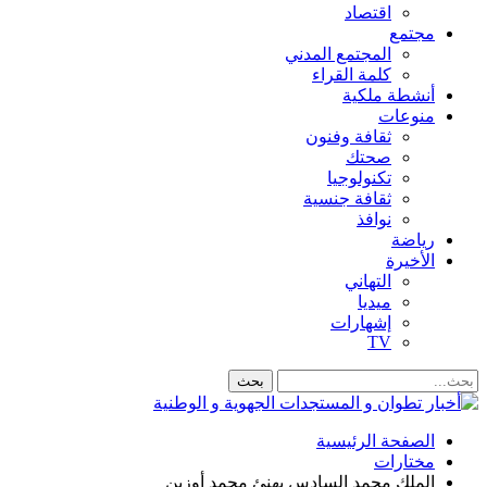
اقتصاد
مجتمع
المجتمع المدني
كلمة القراء
أنشطة ملكية
منوعات
ثقافة وفنون
صحتك
تكنولوجيا
ثقافة جنسية
نوافذ
رياضة
الأخيرة
التهاني
ميديا
إشهارات
TV
الصفحة الرئيسية
مختارات
الملك محمد السادس يهنئ محمد أوزين