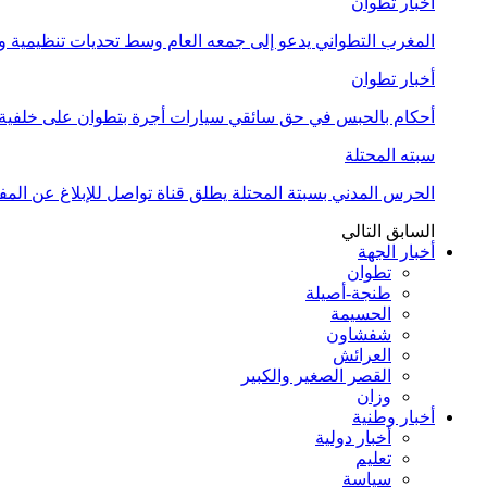
أخبار تطوان
المغرب التطواني يدعو إلى جمعه العام وسط تحديات تنظيمية
أخبار تطوان
أحكام بالحبس في حق سائقي سيارات أجرة بتطوان على خلفية أ
سبته المحتلة
الحرس المدني بسبتة المحتلة يطلق قناة تواصل للإبلاغ عن المف
السابق
التالي
أخبار الجهة
تطوان
طنجة-أصيلة
الحسيمة
شفشاون
العرائش
القصر الصغير والكبير
وزان
أخبار وطنية
أخبار دولية
تعليم
سياسة