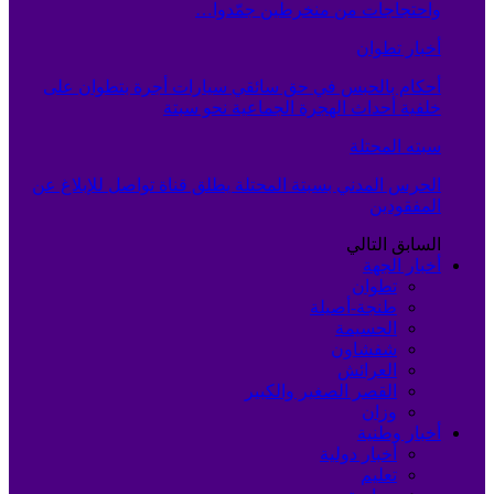
واحتجاجات من منخرطين جمّدوا…
أخبار تطوان
أحكام بالحبس في حق سائقي سيارات أجرة بتطوان على
خلفية أحداث الهجرة الجماعية نحو سبتة
سبته المحتلة
الحرس المدني بسبتة المحتلة يطلق قناة تواصل للإبلاغ عن
المفقودين
السابق
التالي
أخبار الجهة
تطوان
طنجة-أصيلة
الحسيمة
شفشاون
العرائش
القصر الصغير والكبير
وزان
أخبار وطنية
أخبار دولية
تعليم