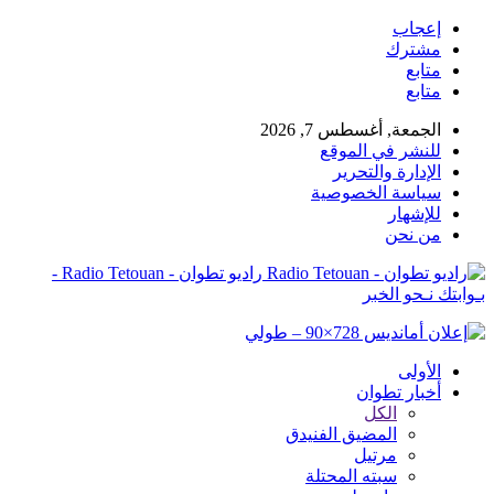
إعجاب
مشترك
متابع
متابع
الجمعة, أغسطس 7, 2026
للنشر في الموقع
الإدارة والتحرير
سياسة الخصوصية
للإشهار
من نحن
راديو تطوان - Radio Tetouan -
بـوابتك نـحو الخبر
الأولى
أخبار تطوان
الكل
المضيق الفنيدق
مرتيل
سبته المحتلة