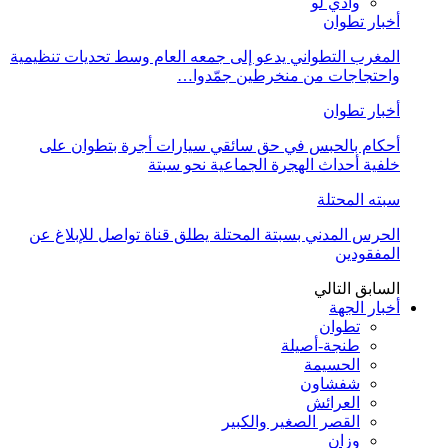
وادي لو
أخبار تطوان
المغرب التطواني يدعو إلى جمعه العام وسط تحديات تنظيمية
واحتجاجات من منخرطين جمّدوا…
أخبار تطوان
أحكام بالحبس في حق سائقي سيارات أجرة بتطوان على
خلفية أحداث الهجرة الجماعية نحو سبتة
سبته المحتلة
الحرس المدني بسبتة المحتلة يطلق قناة تواصل للإبلاغ عن
المفقودين
السابق
التالي
أخبار الجهة
تطوان
طنجة-أصيلة
الحسيمة
شفشاون
العرائش
القصر الصغير والكبير
وزان