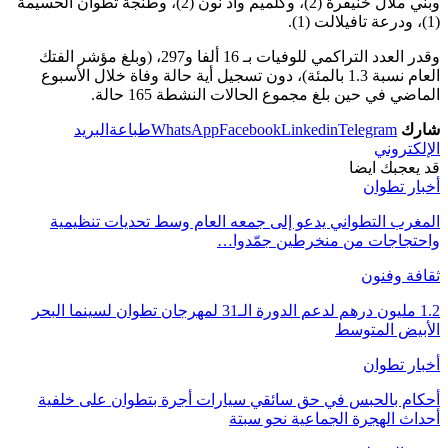
وبني ملال خنيفرة (2)، وكلميم واد نون (2)، وطنجة تطوان الحسيمة
(1)، ودرعة تافيلالت (1).
وقدر العدد التراكمي للوفيات بـ 16 ألفا و297، (وبلغ مؤشر الفتك
العام نسبة 1.3 بالمئة)، دون تسجيل أية حالة وفاة خلال الأسبوع
الماضي في حين بلغ مجموع الحالات النشطة 165 حالة.
شارك
Telegram
Linkedin
Facebook
WhatsApp
طباعة
البريد
الإلكتروني
قد يعجبك ايضا
أخبار تطوان
المغرب التطواني يدعو إلى جمعه العام وسط تحديات تنظيمية
واحتجاجات من منخرطين جمّدوا…
ثقافة وفنون
1.2 مليون درهم لدعم الدورة الـ31 لمهرجان تطوان لسينما البحر
الأبيض المتوسط
أخبار تطوان
أحكام بالحبس في حق سائقي سيارات أجرة بتطوان على خلفية
أحداث الهجرة الجماعية نحو سبتة