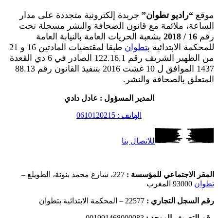
موقع
“راديو تطوان”
جريدة إلكترونية متجددة على مدار
الساعة، ملائمة مع قانون الصحافة والنشر مسجلة تحت
رقم
16 / 2018
بشعبة الحريات العامة بالنيابة العامة
للمحكمة الابتدائية ب
تطوان
طبقا لمقتضيات المادتين 16 و 21
من الظهير الشريف رقم 122.16.1 الصادر في 6 ذي القعدة
1437 الموافق ل 10 غشت 2016 بتنفيذ القانون رقم 88.13
المتعلق بالصحافة والنشر.
المدير المسؤول : عادل دادي
الهاتف : 0610120215
للاتصال بنا
المقر الاجتماعي للمؤسسة :
227، شارع محمد بنونة، الطويلع –
تطوان
93000 المغرب
رقم السجل التجاري :
22577 – المحكمة الابتدائية بتطوان
رقم التعريف الموحد :
001991468000083