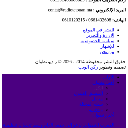
البريد الإلكتروني :
contat@radiotetouan.ma
الهاتف:
0661432608 / 0610120215
للنشر في الموقع
الإدارة والتحرير
سياسة الخصوصية
للإشهار
من نحن
حقوق النشر محفوظة 2014 - 2026 © راديو تطوان
تصميم وتطوير
ركن الويب
الأولى
أخبار تطوان
الكل
المضيق الفنيدق
مرتيل
سبته المحتلة
وادي لو
أخبار تطوان
المغرب التطواني يدعو إلى جمعه العام وسط تحديات تنظيمية