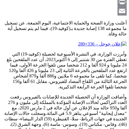
Copy
Link
Print
Email
أعلنت وزارة الصحة والحماية الاجتماعية، اليوم الجمعة، عن تسجيل
ما مجموعه 138 إصابة جديدة بـ(كوفيد-19)، فيما لم يتم تسجيل أية
حالة وفاة.
وأبرزت الوزارة، في النشرة الأسبوعية لحصيلة (كوفيد-19) التي
تغطي الفترة من 30 شتنبر إلى 6 أكتوبر2023، أن عدد الملقحين بلغ
24 مليونا و 924 ألفا و 212 شخصا ممن تلقوا الجرعة الأولى، فيما
ارتفع عدد الملقحين بالجرعة الثانية إلى 23 مليونا و 426 ألفا و120
شخصا، كما تلقى ما مجموعه 6 ملايين و886 ألفا و879 أشخاص
الجرعة الثالثة من اللقاح المضاد للفيروس، مقابل 61 ألفا و156
شخصا تلقوا الجرعة الرابعة التذكيرية.
وأضافت الوزارة أن الحصيلة الجديدة للإصابات بالفيروس رفعت
العدد التراكمي لحالات الإصابة المؤكدة بالمملكة إلى مليون و 276
ألفا و950 حالة منذ الإعلان عن أول حالة في 2 مارس 2020، مع
“معدل إيجابية” أسبوعي يناهز 5.9 في المائة.وسجلت حالات الإصابة
الجديدة في جهات الرباط- سلا- القنيطرة (59) الدار البيضاء- سطات
(46)، وفاس- مكناس (19)، وسوس- ماسة (6)، وجهة الشرق (2)،