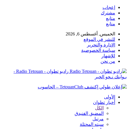
إعجاب
مشترك
متابع
متابع
الخميس, أغسطس 6, 2026
للنشر في الموقع
الإدارة والتحرير
سياسة الخصوصية
للإشهار
من نحن
راديو تطوان - Radio Tetouan -
بـوابتك نـحو الخبر
الأولى
أخبار تطوان
الكل
المضيق الفنيدق
مرتيل
سبته المحتلة