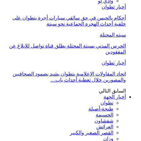
وادي لو
أخبار تطوان
أحكام بالحبس في حق سائقي سيارات أجرة بتطوان على
خلفية أحداث الهجرة الجماعية نحو سبتة
سبته المحتلة
الحرس المدني بسبتة المحتلة يطلق قناة تواصل للإبلاغ عن
المفقودين
أخبار تطوان
اتحاد المقاولات الإعلامية بتطوان يشيد بصمود الصحافيين
والمصورين خلال تغطية أحداث باب…
السابق
التالي
أخبار الجهة
تطوان
طنجة-أصيلة
الحسيمة
شفشاون
العرائش
القصر الصغير والكبير
وزان