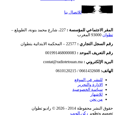
للاتصال بنا
المقر الاجتماعي للمؤسسة :
227، شارع محمد بنونة، الطويلع –
تطوان
93000 المغرب
رقم السجل التجاري :
22577 – المحكمة الابتدائية بتطوان
رقم التعريف الموحد :
001991468000083
البريد الإلكتروني :
contat@radiotetouan.ma
الهاتف:
0661432608 / 0610120215
للنشر في الموقع
الإدارة والتحرير
سياسة الخصوصية
للإشهار
من نحن
حقوق النشر محفوظة 2014 - 2026 © راديو تطوان
تصميم وتطوير
ركن الويب