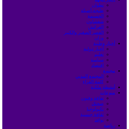
تطوان
طنجة-أصيلة
الحسيمة
شفشاون
العرائش
القصر الصغير والكبير
وزان
أخبار وطنية
أخبار دولية
تعليم
سياسة
اقتصاد
مجتمع
المجتمع المدني
كلمة القراء
أنشطة ملكية
منوعات
ثقافة وفنون
صحتك
تكنولوجيا
ثقافة جنسية
نوافذ
رياضة