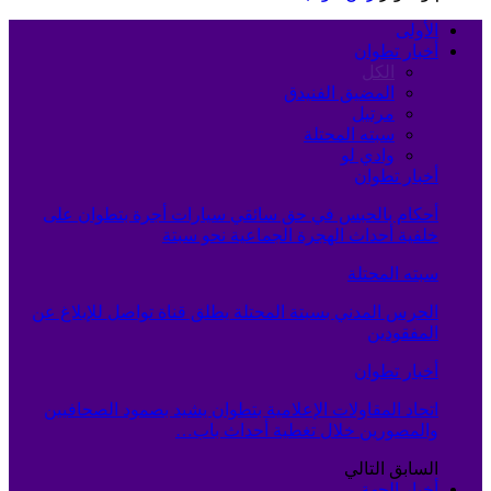
الأولى
أخبار تطوان
الكل
المضيق الفنيدق
مرتيل
سبته المحتلة
وادي لو
أخبار تطوان
أحكام بالحبس في حق سائقي سيارات أجرة بتطوان على
خلفية أحداث الهجرة الجماعية نحو سبتة
سبته المحتلة
الحرس المدني بسبتة المحتلة يطلق قناة تواصل للإبلاغ عن
المفقودين
أخبار تطوان
اتحاد المقاولات الإعلامية بتطوان يشيد بصمود الصحافيين
والمصورين خلال تغطية أحداث باب…
السابق
التالي
أخبار الجهة