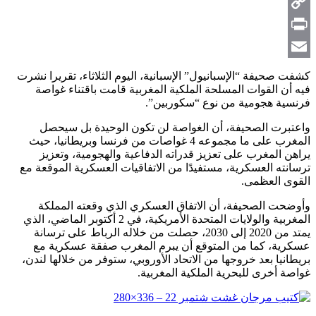
Telegram
Copy
Link
Print
Email
كشفت صحيفة “الإسبانيول” الإسبانية، اليوم الثلاثاء، تقريرا نشرت
فيه أن القوات المسلحة الملكية المغربية قامت باقتناء غواصة
فرنسية هجومية من نوع “سكوربين”.
واعتبرت الصحيفة، أن الغواصة لن تكون الوحيدة بل سيحصل
المغرب على ما مجموعه 4 غواصات من فرنسا وبريطانيا، حيث
يراهن المغرب على تعزيز قدراته الدفاعية والهجومية، وتعزيز
ترسانته العسكرية، مستفيدًا من الاتفاقيات العسكرية الموقعة مع
القوى العظمى.
وأوضحت الصحيفة، أن الاتفاق العسكري الذي وقعته المملكة
المغربية والولايات المتحدة الأمريكية، في 2 أكتوبر الماضي، الذي
يمتد من 2020 إلى 2030، حصلت من خلاله الرباط على ترسانة
عسكرية، كما من المتوقع أن يبرم المغرب صفقة عسكرية مع
بريطانيا بعد خروجها من الاتحاد الأوروبي، ستوفر من خلالها لندن،
غواصة أخرى للبحرية الملكية المغربية.