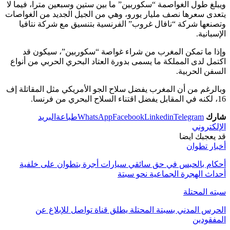
ويبلغ طول الغواصمة “سكوربين” ما بين ستين وسبعين مترا، فيما لا
يتعدى سعرها نصف مليار يورو، وهي من الجيل الجديد من الغواصات
وتصنعها شركة “نافال غروب” الفرنسية بتنسيق مع شركة نتافيا
الإسبانية.
وإذا ما تمكن المغرب من شراء غواصة “سكوربين”، سيكون قد
اكتمل لدى المملكة ما يسمى بدورة العتاد البحري الحربي من أنواع
السفن الحربية.
وبالرغم من أن المغرب يفضل سلاح الجو الأمريكي مثل المقاتلة إف
16، لكنه في المقابل يفضل اقتناء السلاح البحري من فرنسا.
شارك
Telegram
Linkedin
Facebook
WhatsApp
طباعة
البريد
الإلكتروني
قد يعجبك ايضا
أخبار تطوان
أحكام بالحبس في حق سائقي سيارات أجرة بتطوان على خلفية
أحداث الهجرة الجماعية نحو سبتة
سبته المحتلة
الحرس المدني بسبتة المحتلة يطلق قناة تواصل للإبلاغ عن
المفقودين