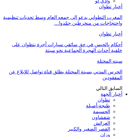
وادي لو
أخبار تطوان
المغرب التطواني يدعو إلى جمعه العام وسط تحديات تنظيمية
واحتجاجات من منخرطين جمّدوا…
أخبار تطوان
أحكام بالحبس في حق سائقي سيارات أجرة بتطوان على
خلفية أحداث الهجرة الجماعية نحو سبتة
سبته المحتلة
الحرس المدني بسبتة المحتلة يطلق قناة تواصل للإبلاغ عن
المفقودين
السابق
التالي
أخبار الجهة
تطوان
طنجة-أصيلة
الحسيمة
شفشاون
العرائش
القصر الصغير والكبير
وزان