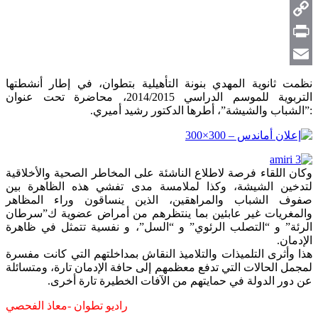
Telegram
Copy
Link
Print
Email
نظمت ثانوية المهدي بنونة التأهيلية بتطوان، في إطار أنشطتها
التربوية للموسم الدراسي 2014/2015، محاضرة تحت عنوان
:”الشباب والشيشة”، أطرها الدكتور رشيد أميري.
وكان اللقاء فرصة لاطلاع الناشئة على المخاطر الصحية والأخلاقية
لتدخين الشيشة، وكذا لملامسة مدى تفشي هذه الظاهرة بين
صفوف الشباب والمراهقين، الذين ينساقون وراء المظاهر
والمغريات غير عابئين بما ينتظرهم من أمراض عضوية ك”سرطان
الرئة” و “التصلب الرئوي” و “السل”، و نفسية تتمثل في ظاهرة
الإدمان.
هذا وأثرى التلميذات والتلاميذ النقاش بمداخلتهم التي كانت مفسرة
لمجمل الحالات التي تدفع معظمهم إلى حافة الإدمان تارة، ومتسائلة
عن دور الدولة في حمايتهم من الآفات الخطيرة تارة أخرى.
راديو تطوان -معاذ الفحصي