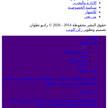
الإدارة والتحرير
سياسة الخصوصية
للإشهار
من نحن
حقوق النشر محفوظة 2014 - 2026 © راديو تطوان
تصميم وتطوير
ركن الويب
الأولى
أخبار تطوان
الكل
المضيق الفنيدق
مرتيل
سبته المحتلة
وادي لو
أخبار تطوان
المغرب التطواني يدعو إلى جمعه العام وسط تحديات تنظيمية
واحتجاجات من منخرطين جمّدوا…
أخبار تطوان
أحكام بالحبس في حق سائقي سيارات أجرة بتطوان على
خلفية أحداث الهجرة الجماعية نحو سبتة