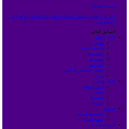
سبته المحتلة
الحرس المدني بسبتة المحتلة يطلق قناة تواصل للإبلاغ عن
المفقودين
السابق
التالي
أخبار الجهة
تطوان
طنجة-أصيلة
الحسيمة
شفشاون
العرائش
القصر الصغير والكبير
وزان
أخبار وطنية
أخبار دولية
تعليم
سياسة
اقتصاد
مجتمع
المجتمع المدني
كلمة القراء
أنشطة ملكية