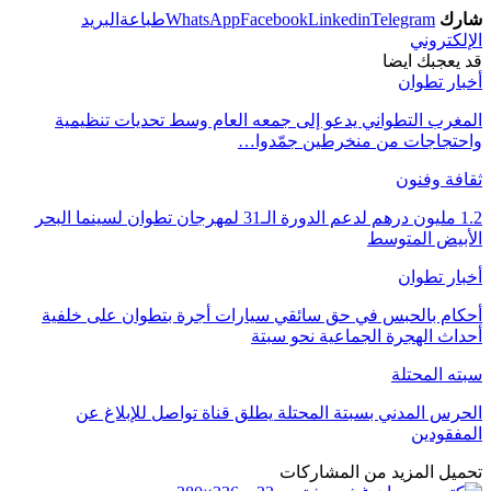
شارك
Telegram
Linkedin
Facebook
WhatsApp
طباعة
البريد
الإلكتروني
قد يعجبك ايضا
أخبار تطوان
المغرب التطواني يدعو إلى جمعه العام وسط تحديات تنظيمية
واحتجاجات من منخرطين جمّدوا…
ثقافة وفنون
1.2 مليون درهم لدعم الدورة الـ31 لمهرجان تطوان لسينما البحر
الأبيض المتوسط
أخبار تطوان
أحكام بالحبس في حق سائقي سيارات أجرة بتطوان على خلفية
أحداث الهجرة الجماعية نحو سبتة
سبته المحتلة
الحرس المدني بسبتة المحتلة يطلق قناة تواصل للإبلاغ عن
المفقودين
تحميل المزيد من المشاركات