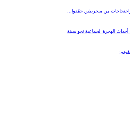
 واحتجاجات من منخرطين جمّدوا…
حداث الهجرة الجماعية نحو سبتة
قودين