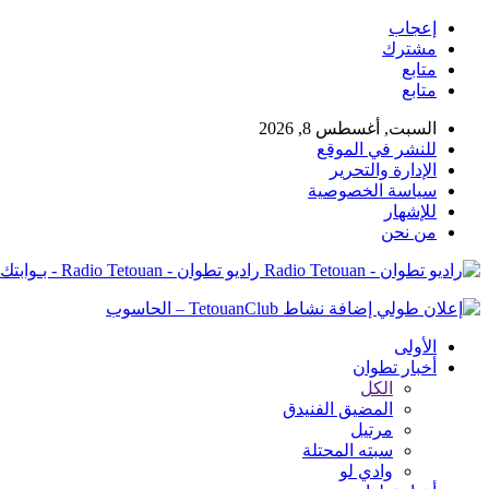
إعجاب
مشترك
متابع
متابع
السبت, أغسطس 8, 2026
للنشر في الموقع
الإدارة والتحرير
سياسة الخصوصية
للإشهار
من نحن
راديو تطوان - Radio Tetouan - بـوابتك نـحو الخبر
الأولى
أخبار تطوان
الكل
المضيق الفنيدق
مرتيل
سبته المحتلة
وادي لو