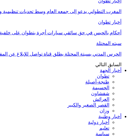
أخبار تطوان
المغرب التطواني يدعو إلى جمعه العام وسط تحديات تنظيمية
أخبار تطوان
أحكام بالحبس في حق سائقي سيارات أجرة بتطوان على خلفية أ
سبته المحتلة
الحرس المدني بسبتة المحتلة يطلق قناة تواصل للإبلاغ عن المف
السابق
التالي
أخبار الجهة
تطوان
طنجة-أصيلة
الحسيمة
شفشاون
العرائش
القصر الصغير والكبير
وزان
أخبار وطنية
أخبار دولية
تعليم
سياسة