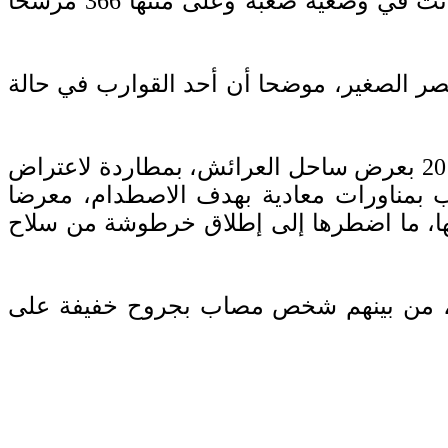
السواحل تابعة للبحرية الملكية، يومي 9 و10 أكتوبر الجاري، المساعدة لـ15 قاربا مطاطيا كانت في وضعية صعبة وعلى متنها 366 مرشحا
قصر الصغير، موضحا أن أحد القوارب في حالة
وسجل المصدر ذاته أن وحدة من خفر السواحل تابعة للبحرية الملكية قامت، ليلة 9 أكتوبر 2018 بعرض ساحل العرائش، بمطاردة لاعتراض
ب بمناورات معادية بهدف الاصطدام، معرضا
لها، ما اضطرها إلى إطلاق خرطوشة من سلاح
فتيش القارب عن وجود 58 مهاجرا سريا مغربيا، من بينهم شخص مصاب بجروح خفيفة على