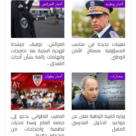
أخبار وطنية
أخبار العرائش
تعيينات جديدة في مناصب
العرائش.. توقيف مرشحة
المسؤولية بمصالح الأمن
للهجرة السرية بعد تصريحات
الوطني
واتهامات زائفة بشأن أحداث
الفنيدق…
مختارات
أخبار تطوان
وزارة التربية الوطنية تعلن عن
المغرب التطواني يدعو إلى
مواعيد الدخول المدرسي
جمعه العام وسط تحديات
المقبل
تنظيمية واحتجاجات من
منخرطين جمّدوا…