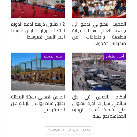
المغرب التطواني يدعو إلى
1.2 مليون درهم لدعم الدورة
جمعه العام وسط تحديات
الـ31 لمهرجان تطوان لسينما
تنظيمية واحتجاجات من
البحر الأبيض المتوسط
منخرطين جمّدوا…
أخبار تطوان
سبته المحتلة
أحكام بالحبس في حق
الحرس المدني بسبتة المحتلة
سائقي سيارات أجرة بتطوان
يطلق قناة تواصل للإبلاغ عن
على خلفية أحداث الهجرة
المفقودين
الجماعية نحو سبتة
تحميل المزيد من المشاركات