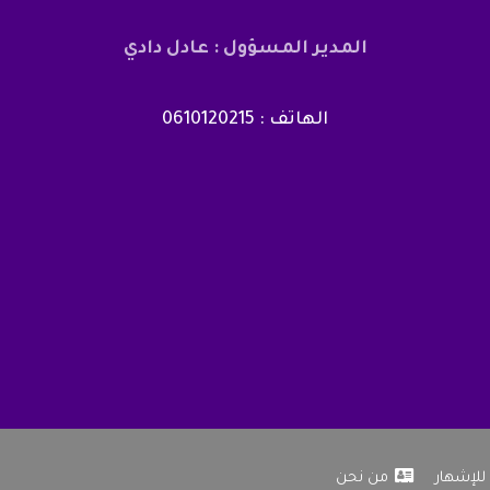
المدير المسؤول : عادل دادي
الهاتف : 0610120215
للإشهار
من نحن