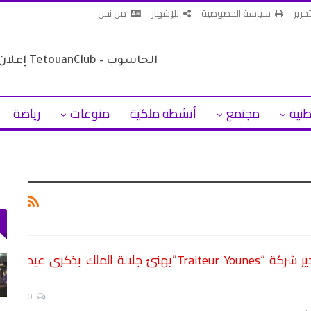
تحرير
سياسة الخصوصية
للإشهار
من نحن
طنية
مجتمع
أنشطة ملكية
منوعات
رياضة
يونس بروحو مدير شركة “Traiteur Younes”يهنئ جلالة الملك بذكرى عيد
 بعد
الحرس المدني بسبتة المحتلة يطلق قناة
تواصل للإبلاغ عن…
أغسطس 5, 2026
0