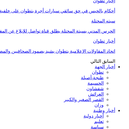
أخبار تطوان
أحكام بالحبس في حق سائقي سيارات أجرة بتطوان على خلفية أ
سبته المحتلة
الحرس المدني بسبتة المحتلة يطلق قناة تواصل للإبلاغ عن المف
أخبار تطوان
اتحاد المقاولات الإعلامية بتطوان يشيد بصمود الصحافيين وال
السابق
التالي
أخبار الجهة
تطوان
طنجة-أصيلة
الحسيمة
شفشاون
العرائش
القصر الصغير والكبير
وزان
أخبار وطنية
أخبار دولية
تعليم
سياسة