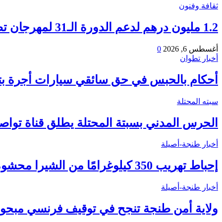
ثقافة وفنون
1.2 مليون درهم لدعم الدورة الـ31 لمهرجان تطوان لسينما البحر الأبيض المتوسط
أغسطس 6, 2026
0
أخبار تطوان
أحكام بالحبس في حق سائقي سيارات أجرة ب
سبته المحتلة
الحرس المدني بسبتة المحتلة يطلق قناة تواصل
أخبار طنجة-أصيلة
إحباط تهريب 350 كيلوغرامًا من الشيرا محشوة داخل قوالب “الدلاح” بميناء…
أخبار طنجة-أصيلة
ولاية أمن طنجة تنجح في توقيف فرنسي مبحوث ع