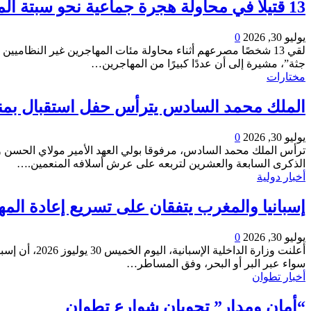
13 قتيلاً في محاولة هجرة جماعية نحو سبتة المحتلة
يوليو 30, 2026
0
لقي 13 شخصًا مصرعهم أثناء محاولة مئات المهاجرين غير النظاميين الوصول إلى مدينة سبتة المحتلة، وفق ما أعلنته متحدثة باسم الحكومة الإسبانية، الخميس.
جثة”، مشيرة إلى أن عددًا كبيرًا من المهاجرين
…
مختارات
الملك محمد السادس يترأس حفل استقبال بمناسبة الذكرى
يوليو 30, 2026
0
ترأس الملك محمد السادس، مرفوقا بولي العهد الأمير مولاي الحسن وا
الذكرى السابعة والعشرين لتربعه على عرش أسلافه المنعمين.
…
أخبار دولية
إسبانيا والمغرب يتفقان على تسريع إعادة المه
يوليو 30, 2026
0
أعلنت وزارة 
سواء عبر البر أو البحر، وفق المساطر
…
أخبار تطوان
“أمان ومدار” تجوبان شوارع تطوان