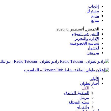
إعجاب
مشترك
متابع
متابع
الخميس, أغسطس 6, 2026
للنشر في الموقع
الإدارة والتحرير
سياسة الخصوصية
للإشهار
من نحن
راديو تطوان - Radio Tetouan - بـوابتك نـحو الخبر
الأولى
أخبار تطوان
الكل
المضيق الفنيدق
مرتيل
سبته المحتلة
وادي لو