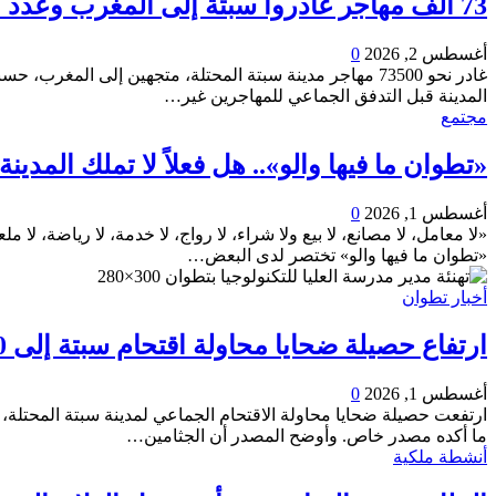
73 ألف مهاجر غادروا سبتة إلى المغرب وعدد القتلى يرتفع لـ71
أغسطس 2, 2026
0
غادر نحو 73500 مهاجر مدينة سبتة المحتلة، متجهين إلى المغرب، حسبما أفادت به وكالة الأنباء الإسبانية "إي إف إي"، اليوم الأحد، نقلاً عن مسؤولين أمنيين.
المدينة قبل التدفق الجماعي للمهاجرين غير
…
مجتمع
«تطوان ما فيها والو».. هل فعلاً لا تملك المدينة 
أغسطس 1, 2026
0
«لا معامل، لا مصانع، لا بيع ولا شراء، لا رواج، لا خدمة، لا رياضة، لا م
«تطوان ما فيها والو» تختصر لدى البعض
…
أخبار تطوان
ارتفاع حصيلة ضحايا محاولة اقتحام سبتة إلى 20 جثة بمصلحة الطب الشرعي بتطوان
أغسطس 1, 2026
0
ما أكده مصدر خاص.
وأوضح المصدر أن الجثامين
…
أنشطة ملكية