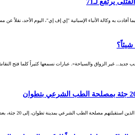
شيئاً؟
لعب جديد... غير الزواق والسياحة».
عبارات نسمعها كثيراً كلما فتح الن
ارتفعت حصيلة ضحايا مح