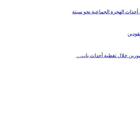
حداث الهجرة الجماعية نحو سبتة
قودين
مصورين خلال تغطية أحداث باب…