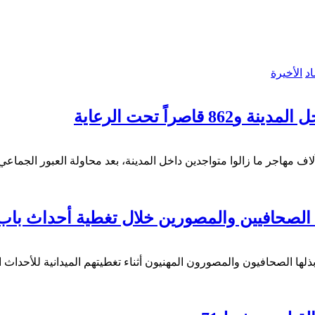
د
الأخيرة
ّرت حكومة مدينة سبتة المحتلة، اليوم الاثنين، أن ما بين 3 آلاف و5 آلاف مهاجر ما زالوا متواجدين داخل 
د الصحافيين والمصورين خلال تغطية أحداث باب
بذلها الصحافيون والمصورون المهنيون أثناء تغطيتهم الميدانية للأحداث ال