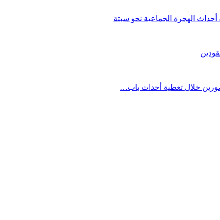
حداث الهجرة الجماعية نحو سبتة
قودين
مصورين خلال تغطية أحداث باب…