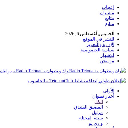
إعجاب
مشترك
متابع
متابع
الخميس, أغسطس 6, 2026
للنشر في الموقع
الإدارة والتحرير
سياسة الخصوصية
للإشهار
من نحن
راديو تطوان - Radio Tetouan - بـوابتك نـحو الخبر
الأولى
أخبار تطوان
الكل
المضيق الفنيدق
مرتيل
سبته المحتلة
وادي لو