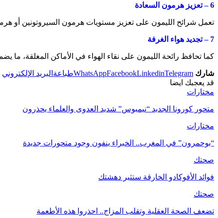
6 –
تعزيز هرمون السعادة
تعمل شرائح الليمون على تعزيز مستويات هرمون السيروتونين أو هرم
7 –
تجديد هواء الغرفة
كما تحافظ رائحة الليمون على نقاء الهواء في الأماكن المغلقة، ما يضمن
شارك
Telegram
Linkedin
Facebook
WhatsApp
طباعة
البريد الإلكتروني
قد يعجبك ايضا
مختارات
متحور كورونا الجديد “نيمبوس” شديد العدوى والعلماء يحذرون
مختارات
“بوحمرون” في المغرب.. الخبراء ينفون وجود متحورات جديدة
صحتك
فوائد الأفوكادو الخارقة ستثير دهشتك
صحتك
تضعف الصحة العقلية وتقلب المزاج.. احذروا هذه الأطعمة