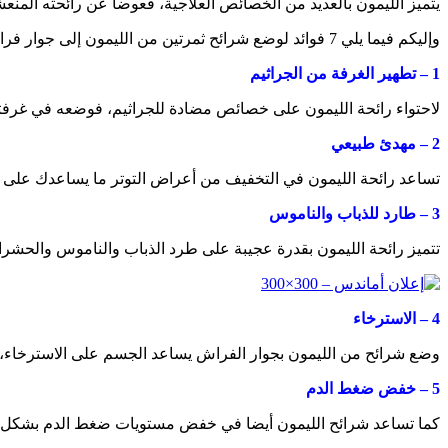
يتميز الليمون بالعديد من الخصائص العلاجية، فعوضاً عن رائحته المنع
وإليكم فيما يلي 7 فوائد لوضع شرائح ثمرتين من الليمون إلى جوار فراشك ليلاً، حسب ما جاء في موقع “بولد سكاي” المعني بالصحة، وهي كالآتي:
1 –
تطهير الغرفة من الجراثيم
لاحتواء رائحة الليمون على خصائص مضادة للجراثيم، فوضعه في غرفتك
2 –
مهدئ طبيعي
تساعد رائحة الليمون في التخفيف من أعراض التوتر ما يساعدك على ا
3 –
طارد للذباب والناموس
تتميز رائحة الليمون بقدرة عجيبة على طرد الذباب والناموس والحشرات
4 –
الاسترخاء
وضع شرائح من الليمون بجوار الفراش يساعد الجسم على الاسترخاء، ما 
5 –
خفض ضغط الدم
كما تساعد شرائح الليمون أيضا في خفض مستويات ضغط الدم بشكل طب