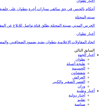
أخبار تطوان
أحكام بالحبس في حق سائقي سيارات أجرة بتطوان على خلفية أ
سبته المحتلة
الحرس المدني بسبتة المحتلة يطلق قناة تواصل للإبلاغ عن المف
أخبار تطوان
اتحاد المقاولات الإعلامية بتطوان يشيد بصمود الصحافيين وال
السابق
التالي
أخبار الجهة
تطوان
طنجة-أصيلة
الحسيمة
شفشاون
العرائش
القصر الصغير والكبير
وزان
أخبار وطنية
أخبار دولية
تعليم
سياسة