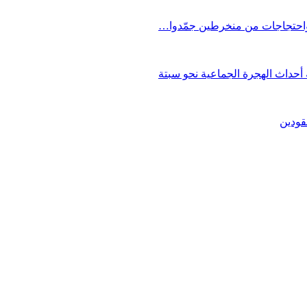
 واحتجاجات من منخرطين جمّدوا…
حداث الهجرة الجماعية نحو سبتة
قودين