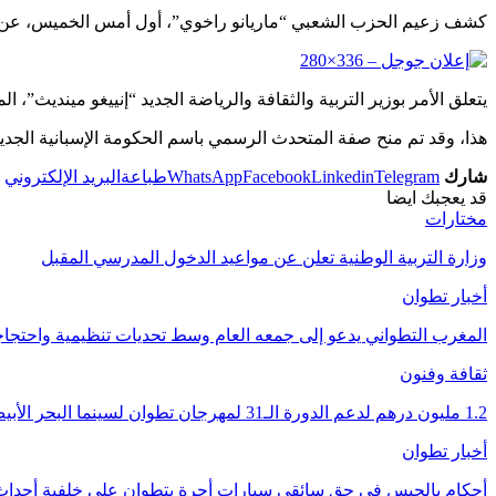
Email
كشف زعيم الحزب الشعبي “ماريانو راخوي”، أول أمس الخميس، عن تشكيل
يتعلق الأمر بوزير التربية والثقافة والرياضة الجديد “إنييغو مينديث”، المزداد سنة 1955 بمدينة تطوان، قبل استقلال المملكة الم
هذا، وقد تم منح صفة المتحدث الرسمي باسم الحكومة الإسبانية الجديد
شارك
Telegram
Linkedin
Facebook
WhatsApp
طباعة
البريد الإلكتروني
قد يعجبك ايضا
مختارات
وزارة التربية الوطنية تعلن عن مواعيد الدخول المدرسي المقبل
أخبار تطوان
المغرب التطواني يدعو إلى جمعه العام وسط تحديات تنظيمية واحتج
ثقافة وفنون
1.2 مليون درهم لدعم الدورة الـ31 لمهرجان تطوان لسينما البحر الأبيض المتوسط
أخبار تطوان
أحكام بالحبس في حق سائقي سيارات أجرة بتطوان على خلفية أحداث 