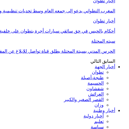
أخبار تطوان
المغرب التطواني يدعو إلى جمعه العام وسط تحديات تنظيمية
أخبار تطوان
أحكام بالحبس في حق سائقي سيارات أجرة بتطوان على خلفية أ
سبته المحتلة
الحرس المدني بسبتة المحتلة يطلق قناة تواصل للإبلاغ عن المف
السابق
التالي
أخبار الجهة
تطوان
طنجة-أصيلة
الحسيمة
شفشاون
العرائش
القصر الصغير والكبير
وزان
أخبار وطنية
أخبار دولية
تعليم
سياسة