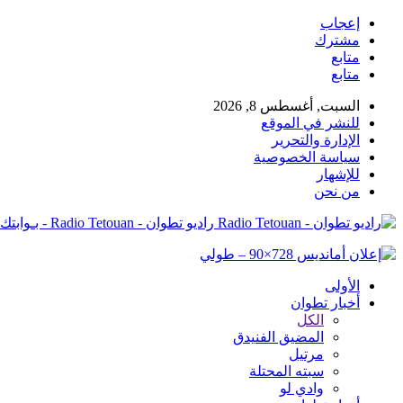
إعجاب
مشترك
متابع
متابع
السبت, أغسطس 8, 2026
للنشر في الموقع
الإدارة والتحرير
سياسة الخصوصية
للإشهار
من نحن
راديو تطوان - Radio Tetouan - بـوابتك نـحو الخبر
الأولى
أخبار تطوان
الكل
المضيق الفنيدق
مرتيل
سبته المحتلة
وادي لو