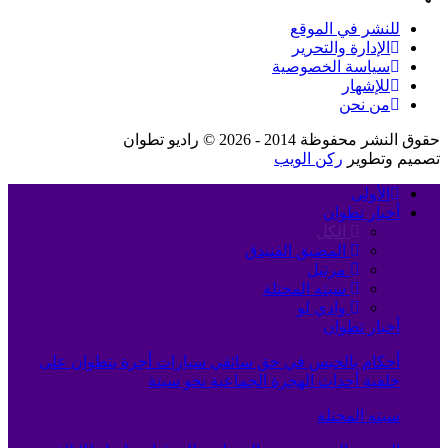
للنشر في الموقع
الإدارة والتحرير
سياسة الخصوصية
للإشهار
من نحن
حقوق النشر محفوظة 2014 - 2026 © راديو تطوان
تصميم وتطوير
ركن الويب
الأولى
أخبار تطوان
الكل
المضيق الفنيدق
مرتيل
سبته المحتلة
وادي لو
أخبار تطوان
أحكام بالحبس في حق سائقي سيارات أجرة بتطوان على
خلفية أحداث الهجرة الجماعية نحو سبتة
سبته المحتلة