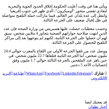
ويأتي هذا في وقت أعلنت الحكومة إغلاق الحدود الجوية والبحرية
لتفادي تفشي متحور “أوميكرون”، الذي ظهر في جنوب إفريقيا
وانتقل إلى عدة بلدان عبر العالم، فيما مازالت حملة التلقيح متواصلة
في ظل إقبال ضعيف على الجرعة الثالثة.
وحسب معطيات حصلت عليها هسبريس من وزارة الصحة فإن عدد
الذين انتهت صلاحية جوازاتهم الصحية يتجاوز 4 ملايين شخص، سبق
لهم أن حصلوا على الجرعة الثانية، لكنهم لم يتوجهوا بعد إلى مراكز
التلقيح للحصول على الجرعة الثالثة.
ووصل عدد من تلقوا الجرعة الأولى من اللقاح بالمغرب حوالي 24.4
مليون شخص، أما الجرعة الثانية فتلقاها 22.7 مليون شخص، في
حين ناهز عدد الملقحين بالجرعة الثالثة حوالي 1.7 مليون وفق
إحصائيات الأحد 5 دجنبر.
شارك
Telegram
Linkedin
Facebook
WhatsApp
طباعة
البريد
الإلكتروني
قد يعجبك ايضا
أخبار تطوان