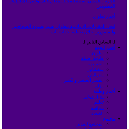
الحرس المدني بسبتة المحتلة يطلق قناة تواصل للإبلاغ عن
المفقودين
أخبار تطوان
اتحاد المقاولات الإعلامية بتطوان يشيد بصمود الصحافيين
والمصورين خلال تغطية أحداث باب…
السابق
التالي
أخبار الجهة
تطوان
طنجة-أصيلة
الحسيمة
شفشاون
العرائش
القصر الصغير والكبير
وزان
أخبار وطنية
أخبار دولية
تعليم
سياسة
اقتصاد
مجتمع
المجتمع المدني