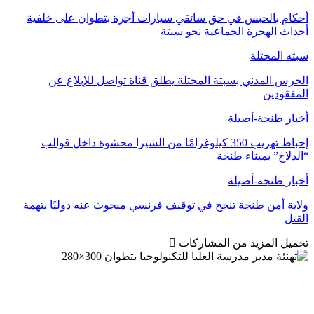
أحكام بالحبس في حق سائقي سيارات أجرة بتطوان على خلفية
أحداث الهجرة الجماعية نحو سبتة
سبته المحتلة
الحرس المدني بسبتة المحتلة يطلق قناة تواصل للإبلاغ عن
المفقودين
أخبار طنجة-أصيلة
إحباط تهريب 350 كيلوغرامًا من الشيرا محشوة داخل قوالب
“الدلاح” بميناء طنجة
أخبار طنجة-أصيلة
ولاية أمن طنجة تنجح في توقيف فرنسي مبحوث عنه دوليًا بتهمة
القتل
تحميل المزيد من المشاركات