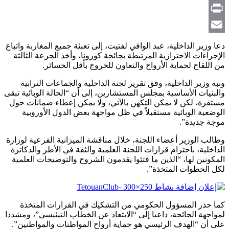
Copy
Link
Print
Email
دعا وزير الداخلية، عبد الوافي لفتيت، إلى تعبئة جميع المغاربة واتباع
الإجراءات الاحترازية المرتبطة بجائحة كورونا، وأخذ الجرعة الثالثة
من اللقاح لحماية الأرواح والتعاون للخروج بأقل الخسائر.
ونبه وزير الداخلية، وفق تقرير لجنة الداخلية والجماعات الترابية
والبنيات الأساسية بمجلس المستشارين، إلى أن “الحالة الوبائية تبقى
مستقرة، لكن لا يمكن التكهن بالآتي، ولا يمكن إعطاء ضمانات حول
الوضعية الوبائية مستقبلاً في ظل مواجهة بعض الدول الأوروبية
موجة جديدة”.
وطالب الوزير أعضاء اللجنة، خلال مناقشة الميزانية الفرعية لوزارة
الداخلية، باحترام قرارات اللجنة العلمية والثقة في الأطر والدكاترة
المكونين لها، “الذين ما فتئوا يقدمون الشروح والتوضيحات العلمية
لكل الخطوات المتخذة”.
كما حذر المسؤول الحكومي من التشكيك في القرارات المتخذة
لمواجهة الجائحة، داعيا إلى “الابتعاد عن الخطاب التيئيسي”، ومشددا
على أن “الهدف الرئيسي هو حماية أرواح المواطنات والمواطنين”.