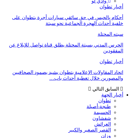
وادي لو
أخبار تطوان
أحكام بالحبس في حق سائقي سيارات أجرة بتطوان على
خلفية أحداث الهجرة الجماعية نحو سبتة
سبته المحتلة
الحرس المدني بسبتة المحتلة يطلق قناة تواصل للإبلاغ عن
المفقودين
أخبار تطوان
اتحاد المقاولات الإعلامية بتطوان يشيد بصمود الصحافيين
والمصورين خلال تغطية أحداث باب…
السابق
التالي
أخبار الجهة
تطوان
طنجة-أصيلة
الحسيمة
شفشاون
العرائش
القصر الصغير والكبير
وزان