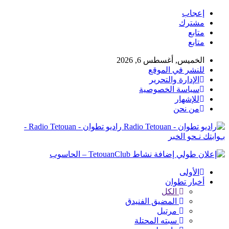
إعجاب
مشترك
متابع
متابع
الخميس, أغسطس 6, 2026
للنشر في الموقع
الإدارة والتحرير
سياسة الخصوصية
للإشهار
من نحن
راديو تطوان - Radio Tetouan -
بـوابتك نـحو الخبر
الأولى
أخبار تطوان
الكل
المضيق الفنيدق
مرتيل
سبته المحتلة