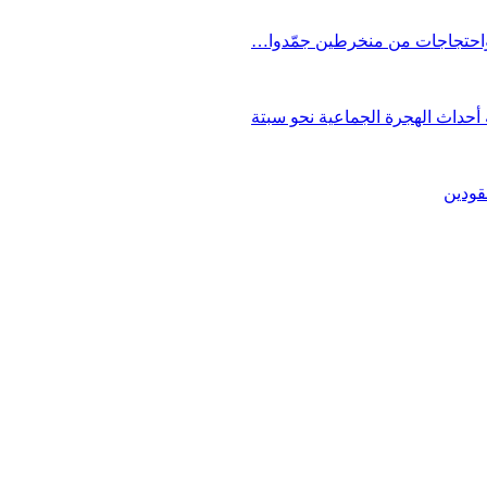
 واحتجاجات من منخرطين جمّدوا…
حداث الهجرة الجماعية نحو سبتة
قودين