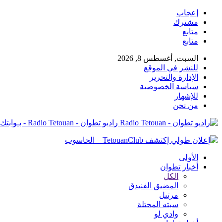
إعجاب
مشترك
متابع
متابع
السبت, أغسطس 8, 2026
للنشر في الموقع
الإدارة والتحرير
سياسة الخصوصية
للإشهار
من نحن
راديو تطوان - Radio Tetouan - بـوابتك نـحو الخبر
الأولى
أخبار تطوان
الكل
المضيق الفنيدق
مرتيل
سبته المحتلة
وادي لو