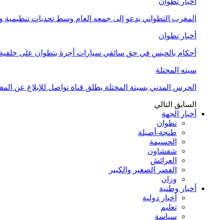
أخبار تطوان
المغرب التطواني يدعو إلى جمعه العام وسط تحديات تنظيمية
أخبار تطوان
أحكام بالحبس في حق سائقي سيارات أجرة بتطوان على خلفية أ
سبته المحتلة
الحرس المدني بسبتة المحتلة يطلق قناة تواصل للإبلاغ عن المف
السابق
التالي
أخبار الجهة
تطوان
طنجة-أصيلة
الحسيمة
شفشاون
العرائش
القصر الصغير والكبير
وزان
أخبار وطنية
أخبار دولية
تعليم
سياسة