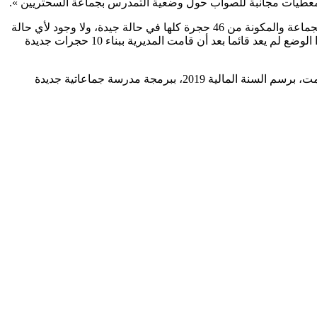
« معطيات مجانبة للصواب حول وضعية التمدرس بجماعة السحتريين ».
وأوضحت المديرية في بلاغ لها أن جميع تلاميذ الجماعة يتابعون تعليمهم « داخل حجرات الدراسة التابعة للوحدات المدرسية الموجودة بتراب الجماعة والمكونة من 46 حجرة كلها في حالة جيدة، ولا وجود لأي حالة
يتمدرس فيها التلاميذ داخل مقهى. بل إن هذه الحالة كانت حلا مؤقتا تم اللجوء إليه سنة 2014 بسبب ظهور شقوق في إحدى الحجرات. وأن هذا الوضع لم يعد قائما بعد أن قامت المديرية ببناء 10 حجرات جديدة
وكشف البلاغ أن « المديرية وفي إطار برنامجها الرامي إلى إرساء المدراس الجماعاتية كمقاربة لتجويد العرض المدرسي بالوسط القروي، قامت، برسم السنة المالية 2019، ببرمجة مدرسة جماعاتية جديدة