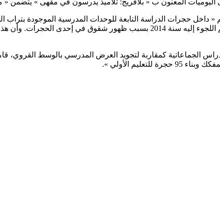
دى اليوميات المعنون ب « بلافريج: تلاميذ يدرسون في مقهى » يتضمن 