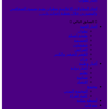
أخبار تطوان
اتحاد المقاولات الإعلامية بتطوان يشيد بصمود الصحافيين
والمصورين خلال تغطية أحداث باب…
السابق
التالي
أخبار الجهة
تطوان
طنجة-أصيلة
الحسيمة
شفشاون
العرائش
القصر الصغير والكبير
وزان
أخبار وطنية
أخبار دولية
تعليم
سياسة
اقتصاد
مجتمع
المجتمع المدني
كلمة القراء
أنشطة ملكية
منوعات