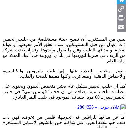
Telegram
Copy
Link
Print
Email
ليس من المستغرب أن تصبح جبنة مستخلصة من حليب الحمير،
ذات إقبال من قبل المستهلكين، سواء تعلق الأمر بجودتها أو فوائد
صحية أو مذاقها الطيب وفق ما يقول منتجوها. وقد استعدت شركة
من الريف في صربيا لتوزيعها في بلدان أوروبية في أعياد الميلاد مع
نهاية العام.
ويقول مختصو التغذية عنها، إنها غنية بالبروتين والكالسيوم
والأحماض الدهنية أوميغا ثري، وكلها مفيدة للصحة والقلب.
كما أن حليب الحمير بشكل عام يعتبر منخفض الدهون ويحتوي على
مضادات للحساسية، إضافة إلى أن حجم “فيتامين سي” في حليب
الحمير يقدر بـ 60 مرة أضعاف الموجود في حليب البقر العادي.
أما عن مذاقها للراغبين في تجريبها، فليس من تخوف، فهي ذات
طعم حلو بنكهة الجوز، على شاكلة جبن مانشيغو الإسباني المستخرج
من حليب الضأن.