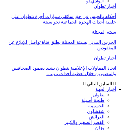
وادي لو
أخبار تطوان
أحكام بالحبس في حق سائقي سيارات أجرة بتطوان على
خلفية أحداث الهجرة الجماعية نحو سبتة
سبته المحتلة
الحرس المدني بسبتة المحتلة يطلق قناة تواصل للإبلاغ عن
المفقودين
أخبار تطوان
اتحاد المقاولات الإعلامية بتطوان يشيد بصمود الصحافيين
والمصورين خلال تغطية أحداث باب…
السابق
التالي
أخبار الجهة
تطوان
طنجة-أصيلة
الحسيمة
شفشاون
العرائش
القصر الصغير والكبير
وزان