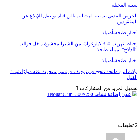
سبته المحتلة
الحرس المدني بسبتة المحتلة يطلق قناة تواصل للإبلاغ عن
المفقودين
أخبار طنجة-أصيلة
إحباط تهريب 350 كيلوغرامًا من الشيرا محشوة داخل قوالب
“الدلاح” بميناء طنجة
أخبار طنجة-أصيلة
ولاية أمن طنجة تنجح في توقيف فرنسي مبحوث عنه دوليًا بتهمة
القتل
تحميل المزيد من المشاركات
2 تعليقات