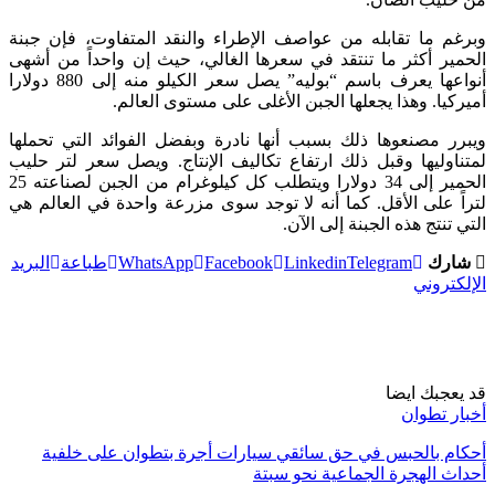
وبرغم ما تقابله من عواصف الإطراء والنقد المتفاوت، فإن جبنة
الحمير أكثر ما تنتقد في سعرها الغالي، حيث إن واحداً من أشهى
أنواعها يعرف باسم “بوليه” يصل سعر الكيلو منه إلى 880 دولارا
أميركيا. وهذا يجعلها الجبن الأغلى على مستوى العالم.
ويبرر مصنعوها ذلك بسبب أنها نادرة وبفضل الفوائد التي تحملها
لمتناوليها وقبل ذلك ارتفاع تكاليف الإنتاج. ويصل سعر لتر حليب
الحمير إلى 34 دولارا ويتطلب كل كيلوغرام من الجبن لصناعته 25
لتراً على الأقل. كما أنه لا توجد سوى مزرعة واحدة في العالم هي
التي تنتج هذه الجبنة إلى الآن.
شارك
Telegram
Linkedin
Facebook
WhatsApp
طباعة
البريد
الإلكتروني
قد يعجبك ايضا
أخبار تطوان
أحكام بالحبس في حق سائقي سيارات أجرة بتطوان على خلفية
أحداث الهجرة الجماعية نحو سبتة