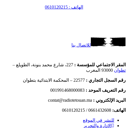
الهاتف : 0610120215
للاتصال بنا
المقر الاجتماعي للمؤسسة :
227، شارع محمد بنونة، الطويلع –
تطوان
93000 المغرب
رقم السجل التجاري :
22577 – المحكمة الابتدائية بتطوان
رقم التعريف الموحد :
001991468000083
البريد الإلكتروني :
contat@radiotetouan.ma
الهاتف:
0661432608 / 0610120215
للنشر في الموقع
الإدارة والتحرير