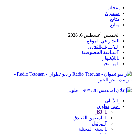
إعجاب
مشترك
متابع
متابع
الخميس, أغسطس 6, 2026
للنشر في الموقع
الإدارة والتحرير
سياسة الخصوصية
للإشهار
من نحن
راديو تطوان - Radio Tetouan -
بـوابتك نـحو الخبر
الأولى
أخبار تطوان
الكل
المضيق الفنيدق
مرتيل
سبته المحتلة