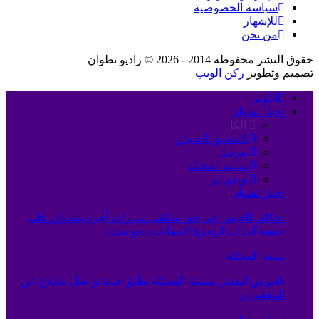
سياسة الخصوصية
للإشهار
من نحن
حقوق النشر محفوظة 2014 - 2026 © راديو تطوان
تصميم وتطوير
ركن الويب
الأولى
أخبار تطوان
الكل
المضيق الفنيدق
مرتيل
سبته المحتلة
وادي لو
أخبار تطوان
أحكام بالحبس في حق سائقي سيارات أجرة بتطوان على
خلفية أحداث الهجرة الجماعية نحو سبتة
سبته المحتلة
الحرس المدني بسبتة المحتلة يطلق قناة تواصل للإبلاغ عن
المفقودين