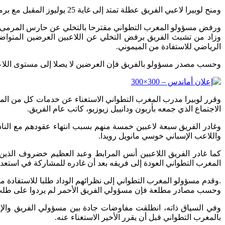
ومنح لوبيرا لاعبي الفريق عطلة تمتد إلى غاية 25 يوليوز المقبل مع برمجة الإعداد الأولي للموسم الرياضي المقبل بمركز التكوين الملاليين في انتظار برمجة معسكر ثان بإسبانيا.
ورفض مسؤولو المغرب التطواني مقترحا بالتخلي عن حارس المرمى محم
وزاد من تشبث الفريق برفض التخلي عن اللاعبين العرضين المتواضع
الرياضي للاستفادة من الميموني.
وحسب مصدر مسؤولو بالفريق فإن العرضين لا يصلا إلى مستوى اللاعبي
وقرر لوبيرا مدرب المغرب التطواني الاستغناء عن خدمات كل من الم
الاجتماع الذي جمعه بأربون ودانييل زيوزيو، كاتب عام الفريق.
وغادر الفريق سبعة لاعبين خمسة منهم بسبب انتهاء عقودهم مع النا
واللاعب الإسباني خوسي مانويل رويدا.
كما غادر الفريق اللاعبين أنس المرابط وعبد العظيم خضروف الذين ا
المغرب التطواني العودة إلى فريقه بعد أن غادره للمشاركة في استعدادا
.وقدم مسؤولو المغرب التطواني إلى نظرائهم الوداد طلبا للاستفادة
وحسب مصادر مطلعة فإن مسؤولي الفريق الأحمر لم يردوا على طلب ت
وفي السياق ذاته، انطلقت مفاوضات جادة بين مسؤولي الفريق والإ
بالمغرب التطواني قبل أن يقرر الأخير الاستغناء عنه.