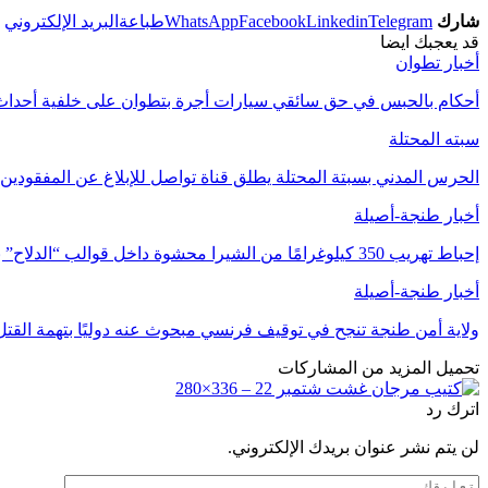
شارك
Telegram
Linkedin
Facebook
WhatsApp
طباعة
البريد الإلكتروني
قد يعجبك ايضا
أخبار تطوان
أحكام بالحبس في حق سائقي سيارات أجرة بتطوان على خلفية أحداث 
سبته المحتلة
الحرس المدني بسبتة المحتلة يطلق قناة تواصل للإبلاغ عن المفقودين
أخبار طنجة-أصيلة
إحباط تهريب 350 كيلوغرامًا من الشيرا محشوة داخل قوالب “الدلاح” بميناء طنجة
أخبار طنجة-أصيلة
ولاية أمن طنجة تنجح في توقيف فرنسي مبحوث عنه دوليًا بتهمة القتل
تحميل المزيد من المشاركات
اترك رد
لن يتم نشر عنوان بريدك الإلكتروني.