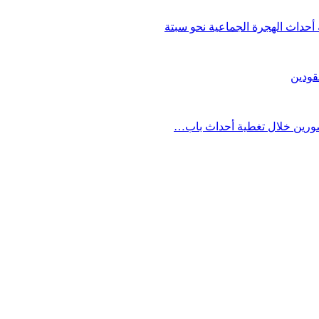
حداث الهجرة الجماعية نحو سبتة
قودين
مصورين خلال تغطية أحداث باب…