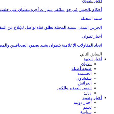
أخبار تطوان
أحكام بالحبس في حق سائقي سيارات أجرة بتطوان على خلفية أ
سبته المحتلة
الحرس المدني بسبتة المحتلة يطلق قناة تواصل للإبلاغ عن المف
أخبار تطوان
اتحاد المقاولات الإعلامية بتطوان يشيد بصمود الصحافيين وال
السابق
التالي
أخبار الجهة
تطوان
طنجة-أصيلة
الحسيمة
شفشاون
العرائش
القصر الصغير والكبير
وزان
أخبار وطنية
أخبار دولية
تعليم
سياسة