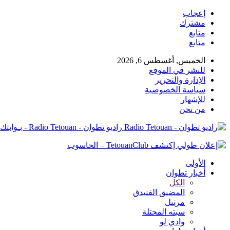
إعجاب
مشترك
متابع
متابع
الخميس, أغسطس 6, 2026
للنشر في الموقع
الإدارة والتحرير
سياسة الخصوصية
للإشهار
من نحن
راديو تطوان - Radio Tetouan - بـوابتك نـحو الخبر
الأولى
أخبار تطوان
الكل
المضيق الفنيدق
مرتيل
سبته المحتلة
وادي لو