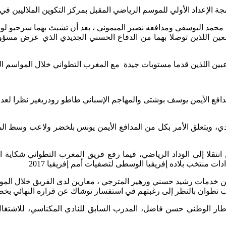
د اليوسفي ومدافعه نصير الميموني ، بعد أن تشبث بهما سرجيو لوبي
ين اللذين توصلا بهما من الدفاع الحسني الجديدي الذي عرض مسؤول
ن اللذين قدما مستويات جيدة مع المغرب التطواني خلال المواسم الثل
دافع الأيمن يوسف بوشتى والمهاجم الإسباني طاطو رودريغيز نظرا لعد
دي، ويتعلق الأمر بكل من المدافع الأيمن يونس بلخضر ولاعب وسط الم
نتقلا إلى الوداد الرياضي، فيما رفع فريق المغرب التطواني شكاية 
ت منتخب بلاده إفريقيا الوسطى لتصفيات أمم إفريقيا 2017
 من خدمات رشيد حسني وزهير المترجي ، معارين لدى الفريق خلال المو
طوان بالنظر إلى رغبتهم في استفسار توشاك عن قراره النهائي بخص
طار الوطني حسن فاضل، المدرب السابق للنادي المكناسي، للاشتغال