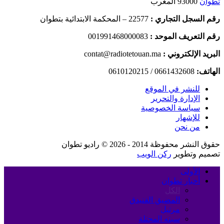
تطوان
93000 المغرب
رقم السجل التجاري :
22577 – المحكمة الابتدائية بتطوان
رقم التعريف الموحد :
001991468000083
البريد الإلكتروني :
contat@radiotetouan.ma
الهاتف:
0661432608 / 0610120215
للنشر في الموقع
الإدارة والتحرير
سياسة الخصوصية
للإشهار
من نحن
حقوق النشر محفوظة 2014 - 2026 © راديو تطوان
تصميم وتطوير
ركن الويب
الأولى
أخبار تطوان
الكل
المضيق الفنيدق
مرتيل
سبته المحتلة