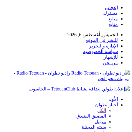
إعجاب
مشترك
متابع
متابع
الخميس, أغسطس 6, 2026
للنشر في الموقع
الإدارة والتحرير
سياسة الخصوصية
للإشهار
من نحن
راديو تطوان - Radio Tetouan -
بـوابتك نـحو الخبر
الأولى
أخبار تطوان
الكل
المضيق الفنيدق
مرتيل
سبته المحتلة