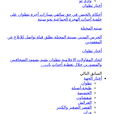
وادي لو
أخبار تطوان
أحكام بالحبس في حق سائقي سيارات أجرة بتطوان على
خلفية أحداث الهجرة الجماعية نحو سبتة
سبته المحتلة
الحرس المدني بسبتة المحتلة يطلق قناة تواصل للإبلاغ عن
المفقودين
أخبار تطوان
اتحاد المقاولات الإعلامية بتطوان يشيد بصمود الصحافيين
والمصورين خلال تغطية أحداث باب…
السابق
التالي
أخبار الجهة
تطوان
طنجة-أصيلة
الحسيمة
شفشاون
العرائش
القصر الصغير والكبير
وزان