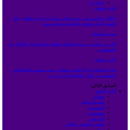
وادي لو
أخبار تطوان
أحكام بالحبس في حق سائقي سيارات أجرة بتطوان على
خلفية أحداث الهجرة الجماعية نحو سبتة
سبته المحتلة
الحرس المدني بسبتة المحتلة يطلق قناة تواصل للإبلاغ عن
المفقودين
أخبار تطوان
اتحاد المقاولات الإعلامية بتطوان يشيد بصمود الصحافيين
والمصورين خلال تغطية أحداث باب…
السابق
التالي
أخبار الجهة
تطوان
طنجة-أصيلة
الحسيمة
شفشاون
العرائش
القصر الصغير والكبير
وزان