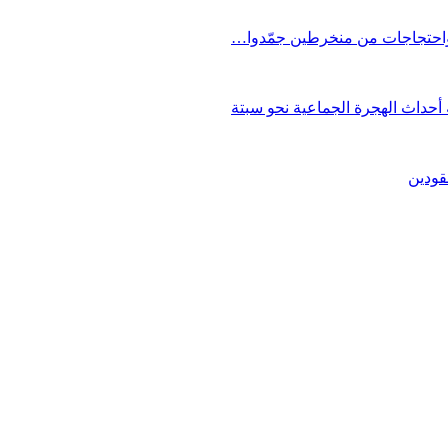
 واحتجاجات من منخرطين جمّدوا…
حداث الهجرة الجماعية نحو سبتة
قودين