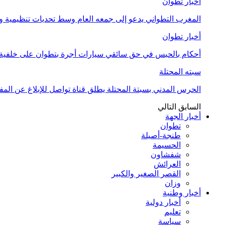
أخبار تطوان
المغرب التطواني يدعو إلى جمعه العام وسط تحديات تنظيمية
أخبار تطوان
أحكام بالحبس في حق سائقي سيارات أجرة بتطوان على خلفية أ
سبته المحتلة
الحرس المدني بسبتة المحتلة يطلق قناة تواصل للإبلاغ عن المف
السابق
التالي
أخبار الجهة
تطوان
طنجة-أصيلة
الحسيمة
شفشاون
العرائش
القصر الصغير والكبير
وزان
أخبار وطنية
أخبار دولية
تعليم
سياسة