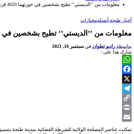
معلومات من ’’الديستي’’ تطيح بشخصين في حوزتهما 4020 قرصا مخدرا بطنجة
أخبار طنجة-أصيلة
مختارات
معلومات من ’’الديستي’’ تطيح بشخصين في حوزتهما 4020 قرصا م
بواسطة
راديو تطوان
في
سبتمبر 16, 2021
شارك هذا على :
WhatsApp
Facebook
X
Telegram
Copy
Link
Print
Email