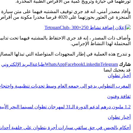
تورطهما في حيازة وترويج كمية من الأقراص الطبية المخدرة.
وأفاد مصدر أمني، انه قد جرى توقيف المشتبه فيهما على متن سيارة م
المنجزة عن العثور بحوزتهما على 4020 قرصا مخدرا مكونة من أقراص من نوع “RIVOTRIL” وأقراص الإكستازي، فضلا عن حجز هواتف نقالة ومبلغ مالي يشتبه في كونه من متحصلات هذا النشاط الإجرامي.
وأضاف ذات المصدر ، إنه قد جرى الاحتفاظ بالمشتبه فيهما تحت تدابي
المحتملة لهذا النشاط الإجرامي.
و تندرج هذه العملية في إطار المجهودات المتواصلة التي تبذلها المصا
شارك
Telegram
Linkedin
Facebook
WhatsApp
طباعة
البريد الإلكتروني
قد يعجبك ايضا
أخبار تطوان
المغرب التطواني يدعو إلى جمعه العام وسط تحديات تنظيمية واحتج
ثقافة وفنون
1.2 مليون درهم لدعم الدورة الـ31 لمهرجان تطوان لسينما البحر الأبيض المتوسط
أخبار تطوان
أحكام بالحبس في حق سائقي سيارات أجرة بتطوان على خلفية أحداث 