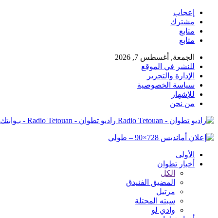
إعجاب
مشترك
متابع
متابع
الجمعة, أغسطس 7, 2026
للنشر في الموقع
الإدارة والتحرير
سياسة الخصوصية
للإشهار
من نحن
راديو تطوان - Radio Tetouan - بـوابتك نـحو الخبر
الأولى
أخبار تطوان
الكل
المضيق الفنيدق
مرتيل
سبته المحتلة
وادي لو