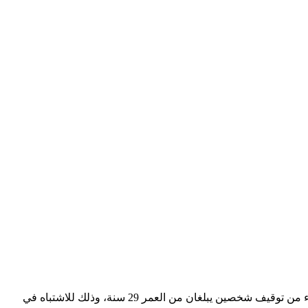
تمكنت عناصر المصلحة الولائية للشرطة القضائية بمدينة طنجة بتنسيق وثيق مع مصالح المديرية العامة لمراقبة التراب الوطني، اليوم الأربعاء من توقيف شخصين يبلغان من العمر 29 سنة، وذلك للاشتباه في