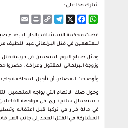
شارك هذا على :
Email
Print
Telegram
Copy
Facebook
WhatsApp
X
Link
قضت محكمة الاستئناف بالدار البيضاء صباح 
للمتهمين في قتل البرلماني عبد اللطيف مرداس إلى غاية 30 أكتوب
ارتفاع حصيلة ضحايا محاولة اقتحام سبتة إلى 20
المغرب التطواني يدعو إلى جمعه العام
ومثل صباح اليوم المتهمين في جريمة قتل 
تحديات تنظيمية…
وزوجة البرلماني المقتول وعرافة ، حضروا ج
أغسطس 7, 2026
وأوضحت المصادر، أن تأجيل المحاكمة جاء بطل
أس حفل الولاء
1.2 مليون درهم ل
تطوان لسينما البحر…
أغسطس 6, 2026
وحول صك الاتهام التي يواجه المتهمين الث
باستعمال سلاح ناري، في مواجهة الفاعلين 
مراسم حفل أداء
أحكام بالحبس في حق سائقي سيارات 
في حالة فرار في تركيا قبل اعتقاله وتسلي
بتطوان على خلفية أحداث…
أغسطس 5, 2026
المشاركة في القتل العمد إلى جانب العرافة.