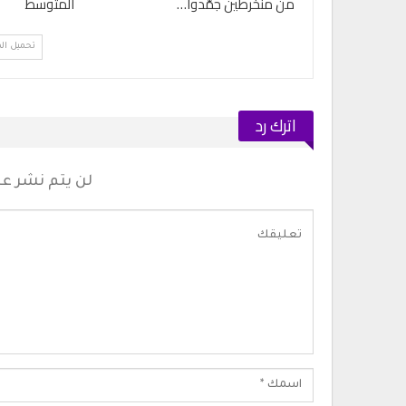
من منخرطين جمّدوا…
المتوسط
تحميل ال
اترك رد
لن يتم نشر عنو