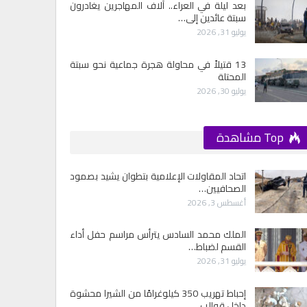
بعد ليلة في العراء.. آلاف المهاجرين يغادرون
سبتة عائدين إلى…
يوليو 31, 2026
13 قتيلاً في محاولة هجرة جماعية نحو سبتة
المحتلة
يوليو 30, 2026
Top مشاهدة
اتحاد المقاولات الإعلامية بتطوان يشيد بصمود
الصحافيين…
أغسطس 3, 2026
الملك محمد السادس يترأس مراسم حفل أداء
القسم لضباط…
يوليو 31, 2026
إحباط تهريب 350 كيلوغرامًا من الشيرا محشوة
داخل قوالب…