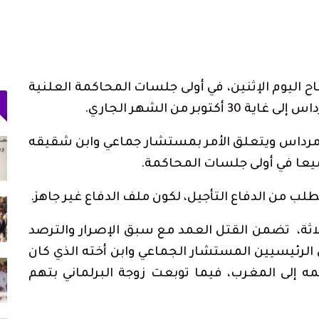
اليوم الإثنين، في أولى جلسات المحاكمة العلنية
ر من الشهر الجاري.
 وسط
ولاية أمن طنجة تنجح في توقيف فرنسي
مرداس ويتعلق الأمر بمستشار جماعي وابن شقيقه
مبحوث عنه دوليًا بتهمة…
ميعا في أولى جلسات المحاكمة.
أغسطس 4, 2026
ب من الدفاع التأجيل، لكون ملف الدفاع غير جاهز.
دعم الدورة الـ31 لمهرجان
حكومة سبتة: بين 3 و5 آلاف مهاجر ما زالوا
داخل المدينة و862…
أغسطس 3, 2026
لاثة، تضمن القتل العمد مع سبق الإصرار والترصد
الرئيسيين المستشار الجماعي وابن أخته الذي كان
أجرة
اتحاد المقاولات الإعلامية بتطوان يشيد بصمود
مه إلى المغرب، فيما توبعت زوجة البرلماني بتهم
الصحافيين…
أغسطس 3, 2026