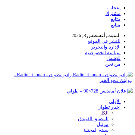
إعجاب
مشترك
متابع
متابع
السبت, أغسطس 8, 2026
للنشر في الموقع
الإدارة والتحرير
سياسة الخصوصية
للإشهار
من نحن
راديو تطوان - Radio Tetouan -
بـوابتك نـحو الخبر
الأولى
أخبار تطوان
الكل
المضيق الفنيدق
مرتيل
سبته المحتلة