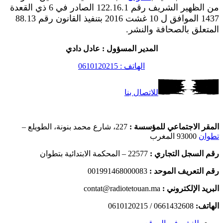
من الظهير الشريف رقم 122.16.1 الصادر في 6 ذي القعدة
1437 الموافق ل 10 غشت 2016 بتنفيذ القانون رقم 88.13
المتعلق بالصحافة والنشر.
المدير المسؤول : عادل دادي
الهاتف : 0610120215
للاتصال بنا
المقر الاجتماعي للمؤسسة :
227، شارع محمد بنونة، الطويلع –
تطوان
93000 المغرب
رقم السجل التجاري :
22577 – المحكمة الابتدائية بتطوان
رقم التعريف الموحد :
001991468000083
البريد الإلكتروني :
contat@radiotetouan.ma
الهاتف:
0661432608 / 0610120215