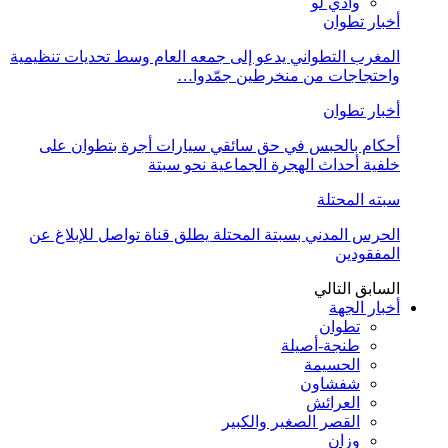
وادي لو
أخبار تطوان
المغرب التطواني يدعو إلى جمعه العام وسط تحديات تنظيمية
واحتجاجات من منخرطين جمّدوا…
أخبار تطوان
أحكام بالحبس في حق سائقي سيارات أجرة بتطوان على
خلفية أحداث الهجرة الجماعية نحو سبتة
سبته المحتلة
الحرس المدني بسبتة المحتلة يطلق قناة تواصل للإبلاغ عن
المفقودين
السابق
التالي
أخبار الجهة
تطوان
طنجة-أصيلة
الحسيمة
شفشاون
العرائش
القصر الصغير والكبير
وزان