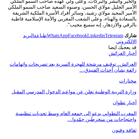
والخير والبشر والبركات، وعلى ولي عهده صاحب السمو الملكي
الأمير الجليل مولاي الحسن، وصنوه السعيد صاحب السمو الملكي
الأمير المجيد مولاي رشيد، وسائر أفراد الأسرة الملكية الشريفة
بالسعادة والهناء، وعلى الشعب المغربي والأمة الإسلامية قاطبة
بالرقي والازدهار، إنه سميع مجيب”.
شارك
Telegram
Linkedin
Facebook
WhatsApp
طباعة
البريد
الإلكتروني
قد يعجبك ايضا
أخبار العرائش
العرائش.. توقيف مرشحة للهجرة السرية بعد تصريحات واتهامات
زائفة بشأن أحداث الفنيدق…
مختارات
وزارة التربية الوطنية تعلن عن مواعيد الدخول المدرسي المقبل
أخبار تطوان
المغرب التطواني يدعو إلى جمعه العام وسط تحديات تنظيمية
واحتجاجات من منخرطين جمّدوا…
ثقافة وفنون