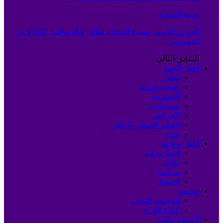
سبته المحتلة
الحرس المدني بسبتة المحتلة يطلق قناة تواصل للإبلاغ عن
المفقودين
السابق
التالي
أخبار الجهة
تطوان
طنجة-أصيلة
الحسيمة
شفشاون
العرائش
القصر الصغير والكبير
وزان
أخبار وطنية
أخبار دولية
تعليم
سياسة
اقتصاد
مجتمع
المجتمع المدني
كلمة القراء
أنشطة ملكية