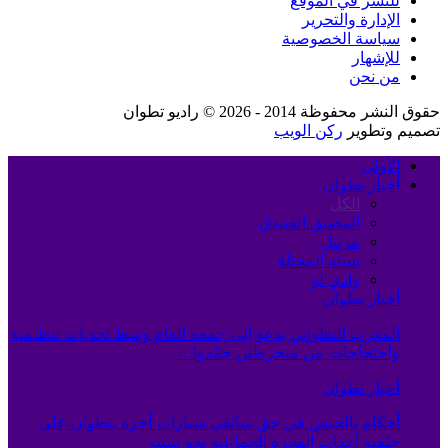
للنشر في الموقع
الإدارة والتحرير
سياسة الخصوصية
للإشهار
من نحن
حقوق النشر محفوظة 2014 - 2026 © راديو تطوان
تصميم وتطوير
ركن الويب
الأولى
أخبار تطوان
الكل
المضيق الفنيدق
مرتيل
سبته المحتلة
وادي لو
أخبار تطوان
المغرب التطواني يدعو إلى جمعه العام وسط تحديات تنظيمية
واحتجاجات من منخرطين جمّدوا…
أخبار تطوان
أحكام بالحبس في حق سائقي سيارات أجرة بتطوان على
خلفية أحداث الهجرة الجماعية نحو سبتة