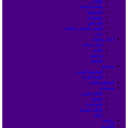
تطوان
طنجة-أصيلة
الحسيمة
شفشاون
العرائش
القصر الصغير والكبير
وزان
أخبار وطنية
أخبار دولية
تعليم
سياسة
اقتصاد
مجتمع
المجتمع المدني
كلمة القراء
أنشطة ملكية
منوعات
ثقافة وفنون
صحتك
تكنولوجيا
ثقافة جنسية
نوافذ
رياضة
الأخيرة