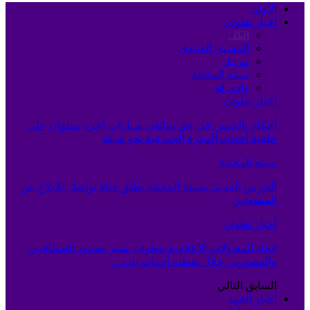
الأولى
أخبار تطوان
الكل
المضيق الفنيدق
مرتيل
سبته المحتلة
وادي لو
أخبار تطوان
أحكام بالحبس في حق سائقي سيارات أجرة بتطوان على
خلفية أحداث الهجرة الجماعية نحو سبتة
سبته المحتلة
الحرس المدني بسبتة المحتلة يطلق قناة تواصل للإبلاغ عن
المفقودين
أخبار تطوان
اتحاد المقاولات الإعلامية بتطوان يشيد بصمود الصحافيين
والمصورين خلال تغطية أحداث باب…
السابق
التالي
أخبار الجهة