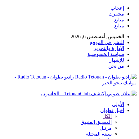
إعجاب
مشترك
متابع
متابع
الخميس, أغسطس 6, 2026
للنشر في الموقع
الإدارة والتحرير
سياسة الخصوصية
للإشهار
من نحن
راديو تطوان - Radio Tetouan -
بـوابتك نـحو الخبر
الأولى
أخبار تطوان
الكل
المضيق الفنيدق
مرتيل
سبته المحتلة