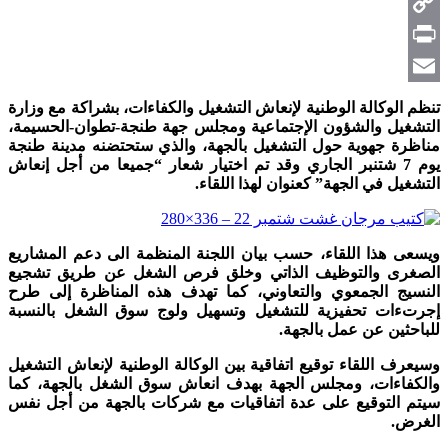
Telegram
Copy
Link
Print
Email
تنظم الوكالة الوطنية لإنعاش التشغيل والكفاءات، بشراكة مع وزارة
التشغيل والشؤون الإجتماعية ومجلس
جهة طنجة-تطوان-الحسيمة،
مناظرة جهوية حول التشغيل بالجهة، والذي ستحتضنه مدينة طنجة
يوم 7 شتنبر الجاري وقد تم اختيار شعار “جميعا من أجل إنعاش
التشغيل في الجهة” كعنوان لهذا اللقاء
.
ويسعى هذا اللقاء، حسب بيان اللجنة المنظمة الى دعم المشاريع
الصغرى والتوظيف الذاتي وخلق فرص الشغل عن طريق تشجيع
النسيج الجمعوي والتعاوني، كما تهدف هذه المناظرة إلى طرح
إجرتءات تحفيزية للتشغيل وتسهيل ولوج سوق الشغل بالنسبة
للباحثين عن عمل بالجهة.
وسيعرف اللقاء توقيع اتفاقية بين الوكالة الوطنية لإنعاش التشغيل
والكفاءات، ومجلس الجهة بهدف انعاش سوق الشغل بالجهة، كما
سيتم التوقيع على عدة اتفاقيات مع شركات بالجهة من أجل نفس
الغرض.