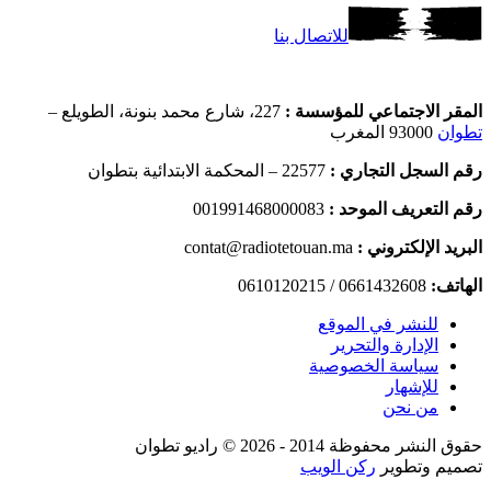
للاتصال بنا
المقر الاجتماعي للمؤسسة :
227، شارع محمد بنونة، الطويلع –
تطوان
93000 المغرب
رقم السجل التجاري :
22577 – المحكمة الابتدائية بتطوان
رقم التعريف الموحد :
001991468000083
البريد الإلكتروني :
contat@radiotetouan.ma
الهاتف:
0661432608 / 0610120215
للنشر في الموقع
الإدارة والتحرير
سياسة الخصوصية
للإشهار
من نحن
حقوق النشر محفوظة 2014 - 2026 © راديو تطوان
تصميم وتطوير
ركن الويب