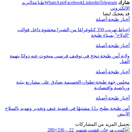
شارك
Telegram
Linkedin
Facebook
WhatsApp
طباعة
البريد
الإلكتروني
قد يعجبك ايضا
أخبار طنجة-أصيلة
إحباط تهريب 350 كيلوغرامًا من الشيرا محشوة داخل قوالب
“الدلاح” بميناء طنجة
أخبار طنجة-أصيلة
ولاية أمن طنجة تنجح في توقيف فرنسي مبحوث عنه دوليًا بتهمة
القتل
أخبار طنجة-أصيلة
مجلس جهة طنجة-تطوان-الحسيمة يصادق على مشاريع بيئية
ورياضية واقتصادية
أخبار طنجة-أصيلة
أمن طنجة يطيح بـ12 مشتبهًا في قضية عنف وتخدير وتهديد بالسلاح
الأبيض
تحميل المزيد من المشاركات