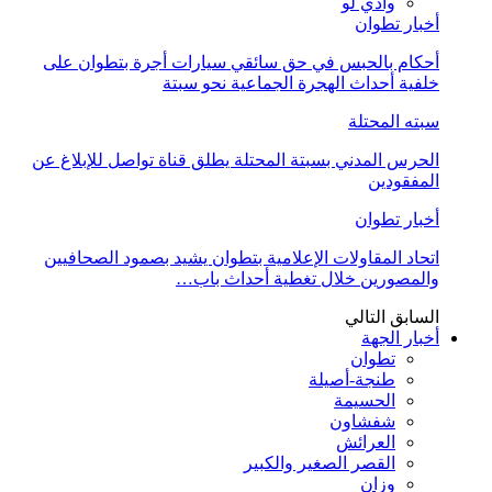
وادي لو
أخبار تطوان
أحكام بالحبس في حق سائقي سيارات أجرة بتطوان على
خلفية أحداث الهجرة الجماعية نحو سبتة
سبته المحتلة
الحرس المدني بسبتة المحتلة يطلق قناة تواصل للإبلاغ عن
المفقودين
أخبار تطوان
اتحاد المقاولات الإعلامية بتطوان يشيد بصمود الصحافيين
والمصورين خلال تغطية أحداث باب…
السابق
التالي
أخبار الجهة
تطوان
طنجة-أصيلة
الحسيمة
شفشاون
العرائش
القصر الصغير والكبير
وزان