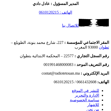
المدير المسؤول : عادل دادي
الهاتف : 0610120215
للاتصال بنا
المقر الاجتماعي للمؤسسة :
227، شارع محمد بنونة، الطويلع –
تطوان
93000 المغرب
رقم السجل التجاري :
22577 – المحكمة الابتدائية بتطوان
رقم التعريف الموحد :
001991468000083
البريد الإلكتروني :
contat@radiotetouan.ma
الهاتف:
0661432608 / 0610120215
للنشر في الموقع
الإدارة والتحرير
سياسة الخصوصية
للإشهار
من نحن