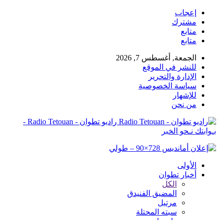
إعجاب
مشترك
متابع
متابع
الجمعة, أغسطس 7, 2026
للنشر في الموقع
الإدارة والتحرير
سياسة الخصوصية
للإشهار
من نحن
راديو تطوان - Radio Tetouan -
بـوابتك نـحو الخبر
الأولى
أخبار تطوان
الكل
المضيق الفنيدق
مرتيل
سبته المحتلة