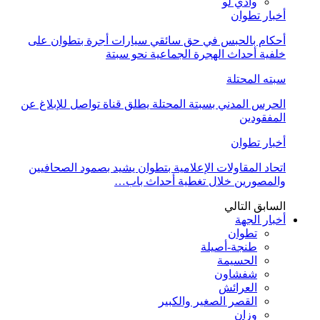
وادي لو
أخبار تطوان
أحكام بالحبس في حق سائقي سيارات أجرة بتطوان على
خلفية أحداث الهجرة الجماعية نحو سبتة
سبته المحتلة
الحرس المدني بسبتة المحتلة يطلق قناة تواصل للإبلاغ عن
المفقودين
أخبار تطوان
اتحاد المقاولات الإعلامية بتطوان يشيد بصمود الصحافيين
والمصورين خلال تغطية أحداث باب…
السابق
التالي
أخبار الجهة
تطوان
طنجة-أصيلة
الحسيمة
شفشاون
العرائش
القصر الصغير والكبير
وزان