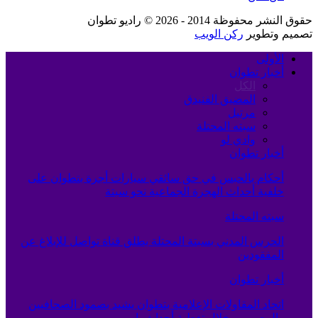
حقوق النشر محفوظة 2014 - 2026 © راديو تطوان
تصميم وتطوير
ركن الويب
الأولى
أخبار تطوان
الكل
المضيق الفنيدق
مرتيل
سبته المحتلة
وادي لو
أخبار تطوان
أحكام بالحبس في حق سائقي سيارات أجرة بتطوان على
خلفية أحداث الهجرة الجماعية نحو سبتة
سبته المحتلة
الحرس المدني بسبتة المحتلة يطلق قناة تواصل للإبلاغ عن
المفقودين
أخبار تطوان
اتحاد المقاولات الإعلامية بتطوان يشيد بصمود الصحافيين
والمصورين خلال تغطية أحداث باب…