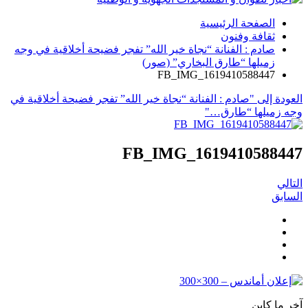
الصفحة الرئيسية
ثقافة وفنون
صادم : الفنانة “نجاة خير الله” تفجر فضيحة أخلاقية في وجه
زميلها “طارق البخاري” (صور)
FB_IMG_1619410588447
العودة إلى "صادم : الفنانة “نجاة خير الله” تفجر فضيحة أخلاقية في
وجه زميلها “طارق…"
FB_IMG_1619410588447
التالي
السابق
آخر ما كاين