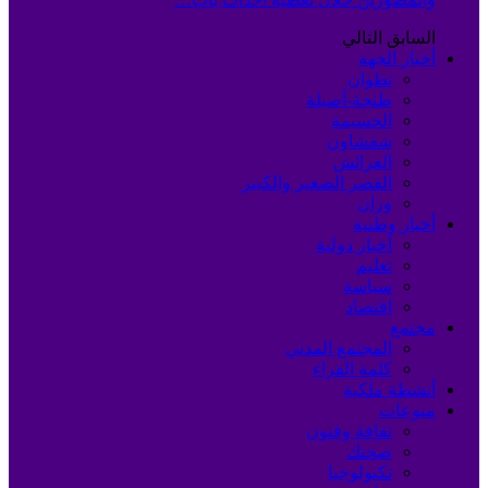
السابق
التالي
أخبار الجهة
تطوان
طنجة-أصيلة
الحسيمة
شفشاون
العرائش
القصر الصغير والكبير
وزان
أخبار وطنية
أخبار دولية
تعليم
سياسة
اقتصاد
مجتمع
المجتمع المدني
كلمة القراء
أنشطة ملكية
منوعات
ثقافة وفنون
صحتك
تكنولوجيا