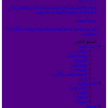
أحكام بالحبس في حق سائقي سيارات أجرة بتطوان على
خلفية أحداث الهجرة الجماعية نحو سبتة
سبته المحتلة
الحرس المدني بسبتة المحتلة يطلق قناة تواصل للإبلاغ عن
المفقودين
السابق
التالي
أخبار الجهة
تطوان
طنجة-أصيلة
الحسيمة
شفشاون
العرائش
القصر الصغير والكبير
وزان
أخبار وطنية
أخبار دولية
تعليم
سياسة
اقتصاد
مجتمع