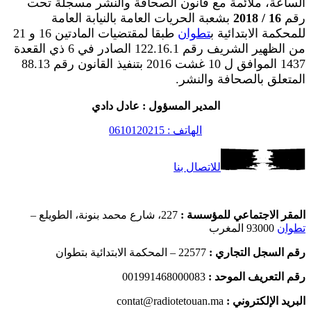
الساعة، ملائمة مع قانون الصحافة والنشر مسجلة تحت
رقم
16 / 2018
بشعبة الحريات العامة بالنيابة العامة
للمحكمة الابتدائية ب
تطوان
طبقا لمقتضيات المادتين 16 و 21
من الظهير الشريف رقم 122.16.1 الصادر في 6 ذي القعدة
1437 الموافق ل 10 غشت 2016 بتنفيذ القانون رقم 88.13
المتعلق بالصحافة والنشر.
المدير المسؤول : عادل دادي
الهاتف : 0610120215
للاتصال بنا
المقر الاجتماعي للمؤسسة :
227، شارع محمد بنونة، الطويلع –
تطوان
93000 المغرب
رقم السجل التجاري :
22577 – المحكمة الابتدائية بتطوان
رقم التعريف الموحد :
001991468000083
البريد الإلكتروني :
contat@radiotetouan.ma