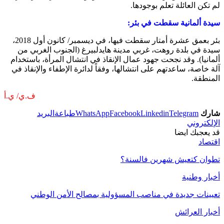
لم تكن العائلة تعلم بوجودها.
سيدة ألمانية سقطت في بئر:
بئر بعمق عشرة أمتار سقطت فيها، في ديسمبر/ كانون أول 2018،
سيدة في بلدة روهت، غربي مدينة هايدلبيرغ (الجنوب الغربي من
ألمانيا). وقد نجحت جهود عمال الإنقاذ في انتشال المرأة، باستخدام
آلة خاصة، ساعدتهم على انتشالها، وفقاً لدائرة الإطفاء والإنقاذ في
المنطقة.
ف.ي/ ي.أ
شارك
Telegram
Linkedin
Facebook
WhatsApp
طباعة
البريد
الإلكتروني
قد يعجبك ايضا
اقتصاد
تطوان كتعيش شهرين فالسنة؟
أخبار وطنية
تعيينات جديدة في مناصب المسؤولية بمصالح الأمن الوطني
أخبار العرائش