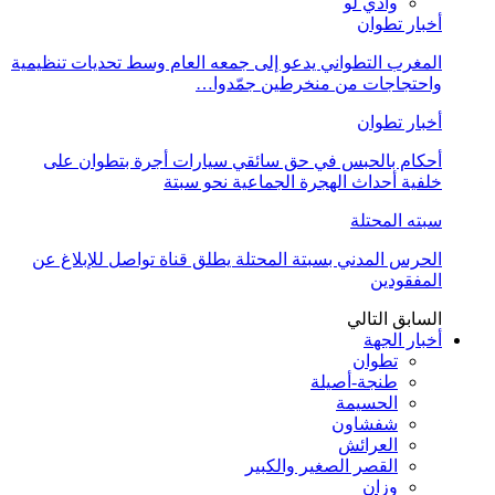
وادي لو
أخبار تطوان
المغرب التطواني يدعو إلى جمعه العام وسط تحديات تنظيمية
واحتجاجات من منخرطين جمّدوا…
أخبار تطوان
أحكام بالحبس في حق سائقي سيارات أجرة بتطوان على
خلفية أحداث الهجرة الجماعية نحو سبتة
سبته المحتلة
الحرس المدني بسبتة المحتلة يطلق قناة تواصل للإبلاغ عن
المفقودين
السابق
التالي
أخبار الجهة
تطوان
طنجة-أصيلة
الحسيمة
شفشاون
العرائش
القصر الصغير والكبير
وزان