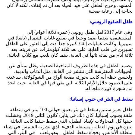
المشهد. وخرج الطفل على قيد الحياة بعد أن تم إنقاذه، لكنه لا كان
بحاجة إلى رعاية صحية.
طفل الصقيع الروسي:
وفي عام 2017 نُقل طفل روسي (عمره ثلاثة أعوام) إلى
المستشفى، بعدما صمد وحيداً في صقيع غابات الشمال (تايغا) في
سيبيريا. وكانت عمليات إنقاذ كبيرة جداً أدت إلى العثور على الطفل
تسيرين في قلب الغابة، على بعد ثلاثة كيلومترات عن قريته، بعد
ثلاثة أيام من بقائه تائهاً في الغابة، بينما كان يلعب مع كلاب العائلة.
وصمد الطفل في هذه الظروف المناخية الصعبة، وظل بمنأى عن
الحيوانات المفترسة التي تنتشر في الغابة، مثل الذئاب والدببة.
ولحسن حظه أنه كانت بحوزته بضعة ألواح من الشوكولاتة، ساعدته
على الصمود خلال الأيام الثلاثة التي بقي فيها في الغابة، حيث اتخذ
من شجرة كبيرة ملجأ له.
سقط في البئر في جنوب إسبانيا:
طفل بعمر سنتين سقط في بئر بعمق حوالي 100 متر في منطقة
ملقة بجنوب إسبانيا. كان ذلك في يناير/ كانون الثاني 2019. وفشلت
حينها كل المحاولات لإنقاذ الطفل، الذي سقط حينما كانت العائلة
تتنزه في يوم العطلة، مستغلة الدفء الذي نشرته الشمس في شتاء
منطقة الأندلس. وفجأة سقط الطفل – وهو يلعب – في البئر، التي