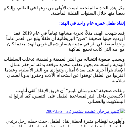
مثل هذه الحادثة المفجعة ليست الأولى من نوعها في العالم، وإليكم
بعضاً منها خلال السنوات القليلة الماضية.
إنقاذ طفل عمره عام واحد في الهند:
فقد شهدت الهند، مثلاً، تجربة مشابهة تماماً في عام 2019. فقد
أوردت حينها صحيفة “صن” البريطانية أن طفلاً يبلغ من العمر عاماً
واحداً سقط في بئر في مدينة هيسار شمال غربي الهند، بعدما كان
مع أمه التي كانت تجمع الفاكهة.
وبسبب صعوبة انتشاله من البئر العميقة والضيقة، تدخلت السلطات
الهندية واستعانت بجهاز تعقب لتحديد موقعه بدقة. ثم حفر عمال
الإنقاذ بئراً أخرى على بعد 6 أمتار، وتتوازى مع البئر الأصلية، وعندما
اقتربوا من الطفل توقفوا عن استخدام الآلات وحفروا يدوياً لضمان
سلامته.
ونقلت صحيفة “هندوستان تايمز” أن فريق الإنقاذ ألقى أنابيب
الأكسجين داخل البئر لمساعدة الطفل على التنفس، كما أنزلوا له
البسكويت والعصائر.
وأظهرت لقطات مثيرة لحظة إنقاذ الطفل، حيث حمله رجل يرتدي
زياً عسكرياً بعيداً عن البئر، بينما وقف عشرات السكان يراقبون