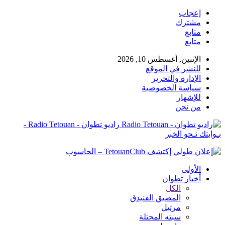
إعجاب
مشترك
متابع
متابع
الإثنين, أغسطس 10, 2026
للنشر في الموقع
الإدارة والتحرير
سياسة الخصوصية
للإشهار
من نحن
راديو تطوان - Radio Tetouan -
بـوابتك نـحو الخبر
الأولى
أخبار تطوان
الكل
المضيق الفنيدق
مرتيل
سبته المحتلة