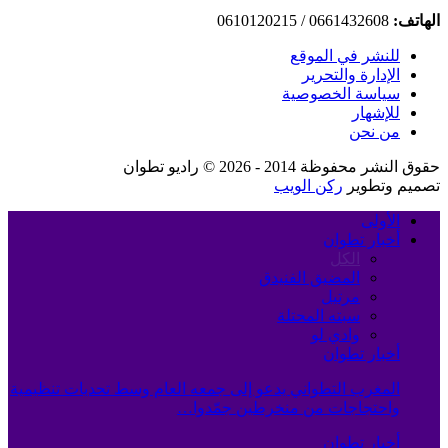
الهاتف:
0661432608 / 0610120215
للنشر في الموقع
الإدارة والتحرير
سياسة الخصوصية
للإشهار
من نحن
حقوق النشر محفوظة 2014 - 2026 © راديو تطوان
تصميم وتطوير
ركن الويب
الأولى
أخبار تطوان
الكل
المضيق الفنيدق
مرتيل
سبته المحتلة
وادي لو
أخبار تطوان
المغرب التطواني يدعو إلى جمعه العام وسط تحديات تنظيمية
واحتجاجات من منخرطين جمّدوا…
أخبار تطوان