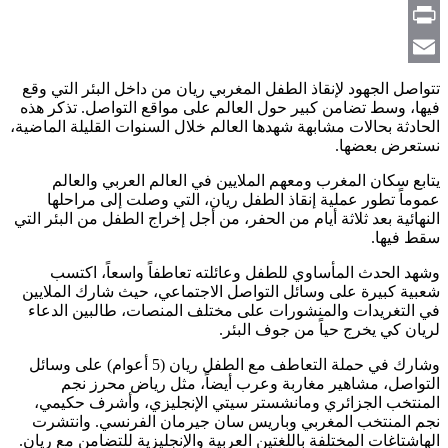
Copy
Link
Print
Email
تتواصل الجهود لإنقاذ الطفل المغربي ريان من داخل البئر التي وقع
فيها، وسط تضامن كبير حول العالم على مواقع التواصل. تذكر هذه
الحادثة بحالات مشابهة شهدها العالم خلال السنوات القليلة الماضية،
نستعرض بعضها.
يتابع سكان المغرب ومعهم الملايين في العالم العربي والعالم
عموماً تطور عملية إنقاذ الطفل ريان، التي وصلت إلى مراحلها
النهائية بعد ثلاثة أيام من الحفر، من أجل إخراج الطفل من البئر التي
سقط فيها.
وشهد الحدث المأساوي للطفل وعائلته تعاطفاً واسعاً، اكتسب
شعبية كبيرة على وسائل التواصل الاجتماعي، حيث شارك الملايين
في التغريدات والمنشورات على مختلف المنصات، طالبين الدعاء
لريان كي يخرج حياً من جوف البئر.
وشارك في حملة التعاطف مع الطفل ريان (5 أعوام) على وسائل
التواصل، مشاهير مغاربة وعرب أيضاً، مثل رياض محرز نجم
المنتخب الجزائري ومانشستر سيتي الإنجليزي، وأشرف حكيمي،
نجم المنتخب المغربي وباريس سان جيرمان الفرنسي. وانتشرت
الهاشتاغات المختلفة باللغتين العربية والإنجليزية للتضامن مع ريان.