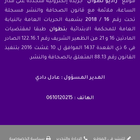
موقع
“راديو تطوان”
جريدة إلكترونية متجددة على مدار
الساعة، ملائمة مع قانون الصحافة والنشر مسجلة
تحت رقم
16 / 2018
بشعبة الحريات العامة بالنيابة
العامة للمحكمة الابتدائية ب
تطوان
طبقا لمقتضيات
المادتين 16 و 21 من الظهير الشريف رقم 122.16.1 الصادر
في 6 ذي القعدة 1437 الموافق ل 10 غشت 2016 بتنفيذ
القانون رقم 88.13 المتعلق بالصحافة والنشر.
المدير المسؤول : عادل دادي
الهاتف : 0610120215
للنشر في الموقع
الإدارة والتحرير
سياسة الخصوصية