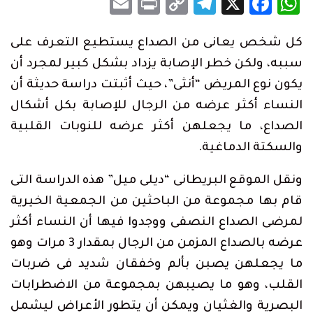
Email
Print
Telegram
Copy
Facebook
WhatsApp
X
Link
كل شخص يعانى من الصداع يستطيع التعرف على
سببه، ولكن خطر الإصابة يزداد بشكل كبير لمجرد أن
يكون نوع المريض “أنثى”، حيث أثبتت دراسة حديثة أن
النساء أكثر عرضه من الرجال للإصابة بكل أشكال
الصداع، ما يجعلهن أكثر عرضه للنوبات القلبية
والسكتة الدماغية.
ونقل الموقع البريطانى “ديلى ميل” هذه الدراسة التى
قام بها مجموعة من الباحثين من الجمعية الخيرية
لمرضى الصداع النصفى ووجدوا فيها أن النساء أكثر
عرضه بالصداع المزمن من الرجال بمقدار 3 مرات وهو
ما يجعلهن يصبن بألم وخفقان شديد فى ضربات
القلب، وهو ما يصيبهن بمجموعة من الاضطرابات
البصرية والغثيان ويمكن أن يتطور الأعراض ليشمل