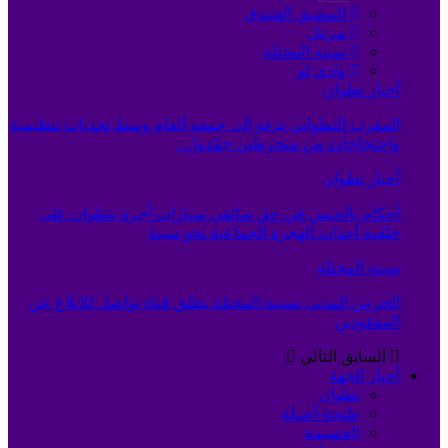
المضيق الفنيدق
مرتيل
سبته المحتلة
وادي لو
أخبار تطوان
المغرب التطواني يدعو إلى جمعه العام وسط تحديات تنظيمية
واحتجاجات من منخرطين جمّدوا…
أخبار تطوان
أحكام بالحبس في حق سائقي سيارات أجرة بتطوان على
خلفية أحداث الهجرة الجماعية نحو سبتة
سبته المحتلة
الحرس المدني بسبتة المحتلة يطلق قناة تواصل للإبلاغ عن
المفقودين
السابق
التالي
أخبار الجهة
تطوان
طنجة-أصيلة
الحسيمة