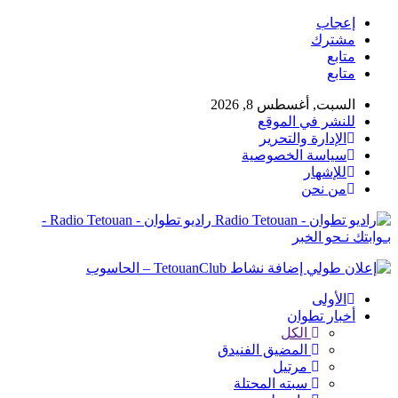
إعجاب
مشترك
متابع
متابع
السبت, أغسطس 8, 2026
للنشر في الموقع
الإدارة والتحرير
سياسة الخصوصية
للإشهار
من نحن
راديو تطوان - Radio Tetouan -
بـوابتك نـحو الخبر
الأولى
أخبار تطوان
الكل
المضيق الفنيدق
مرتيل
سبته المحتلة