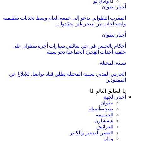
وادي لو
أخبار تطوان
المغرب التطواني يدعو إلى جمعه العام وسط تحديات تنظيمية
واحتجاجات من منخرطين جمّدوا…
أخبار تطوان
أحكام بالحبس في حق سائقي سيارات أجرة بتطوان على
خلفية أحداث الهجرة الجماعية نحو سبتة
سبته المحتلة
الحرس المدني بسبتة المحتلة يطلق قناة تواصل للإبلاغ عن
المفقودين
السابق
التالي
أخبار الجهة
تطوان
طنجة-أصيلة
الحسيمة
شفشاون
العرائش
القصر الصغير والكبير
وزان