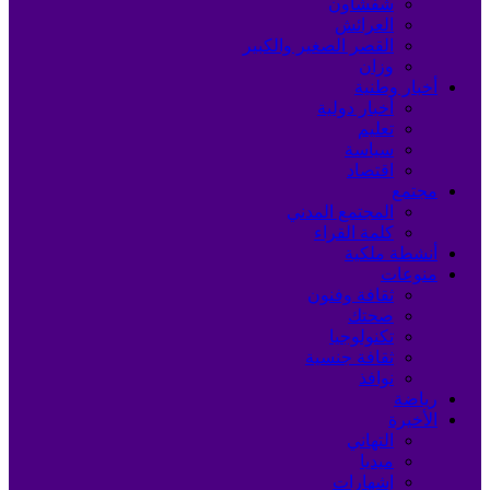
شفشاون
العرائش
القصر الصغير والكبير
وزان
أخبار وطنية
أخبار دولية
تعليم
سياسة
اقتصاد
مجتمع
المجتمع المدني
كلمة القراء
أنشطة ملكية
منوعات
ثقافة وفنون
صحتك
تكنولوجيا
ثقافة جنسية
نوافذ
رياضة
الأخيرة
التهاني
ميديا
إشهارات