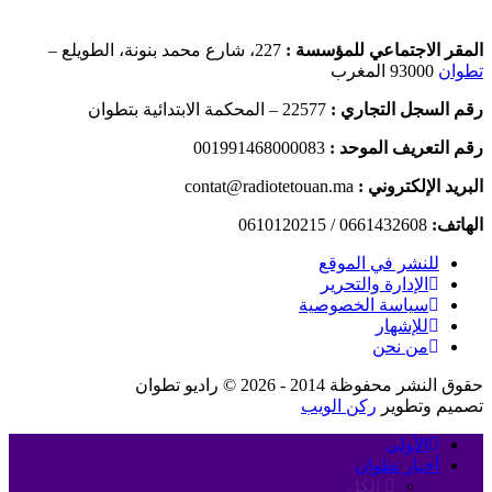
المقر الاجتماعي للمؤسسة :
227، شارع محمد بنونة، الطويلع –
تطوان
93000 المغرب
رقم السجل التجاري :
22577 – المحكمة الابتدائية بتطوان
رقم التعريف الموحد :
001991468000083
البريد الإلكتروني :
contat@radiotetouan.ma
الهاتف:
0661432608 / 0610120215
للنشر في الموقع
الإدارة والتحرير
سياسة الخصوصية
للإشهار
من نحن
حقوق النشر محفوظة 2014 - 2026 © راديو تطوان
تصميم وتطوير
ركن الويب
الأولى
أخبار تطوان
الكل