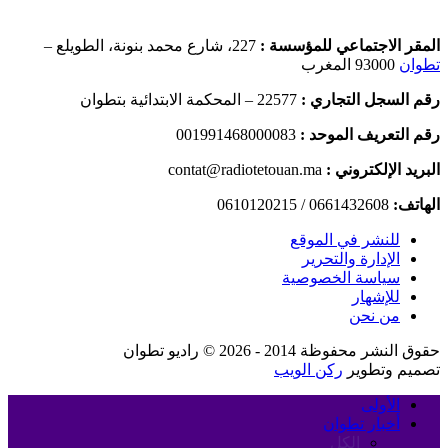
المقر الاجتماعي للمؤسسة :
227، شارع محمد بنونة، الطويلع –
تطوان
93000 المغرب
رقم السجل التجاري :
22577 – المحكمة الابتدائية بتطوان
رقم التعريف الموحد :
001991468000083
البريد الإلكتروني :
contat@radiotetouan.ma
الهاتف:
0661432608 / 0610120215
للنشر في الموقع
الإدارة والتحرير
سياسة الخصوصية
للإشهار
من نحن
حقوق النشر محفوظة 2014 - 2026 © راديو تطوان
تصميم وتطوير
ركن الويب
الأولى
أخبار تطوان
الكل