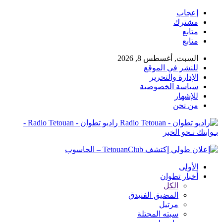
إعجاب
مشترك
متابع
متابع
السبت, أغسطس 8, 2026
للنشر في الموقع
الإدارة والتحرير
سياسة الخصوصية
للإشهار
من نحن
راديو تطوان - Radio Tetouan -
بـوابتك نـحو الخبر
الأولى
أخبار تطوان
الكل
المضيق الفنيدق
مرتيل
سبته المحتلة