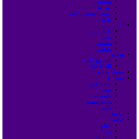
شفشاون
العرائش
القصر الصغير والكبير
وزان
أخبار وطنية
أخبار دولية
تعليم
سياسة
اقتصاد
مجتمع
المجتمع المدني
كلمة القراء
أنشطة ملكية
منوعات
ثقافة وفنون
صحتك
تكنولوجيا
ثقافة جنسية
نوافذ
رياضة
الأخيرة
التهاني
ميديا
إشهارات