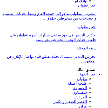
وادي لو
أخبار تطوان
المغرب التطواني يدعو إلى جمعه العام وسط تحديات تنظيمية
واحتجاجات من منخرطين جمّدوا…
أخبار تطوان
أحكام بالحبس في حق سائقي سيارات أجرة بتطوان على
خلفية أحداث الهجرة الجماعية نحو سبتة
سبته المحتلة
الحرس المدني بسبتة المحتلة يطلق قناة تواصل للإبلاغ عن
المفقودين
السابق
التالي
أخبار الجهة
تطوان
طنجة-أصيلة
الحسيمة
شفشاون
العرائش
القصر الصغير والكبير
وزان