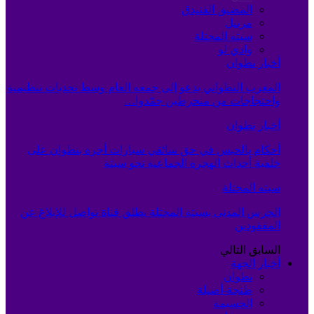
المضيق الفنيدق
مرتيل
سبته المحتلة
وادي لو
أخبار تطوان
المغرب التطواني يدعو إلى جمعه العام وسط تحديات تنظيمية
واحتجاجات من منخرطين جمّدوا…
أخبار تطوان
أحكام بالحبس في حق سائقي سيارات أجرة بتطوان على
خلفية أحداث الهجرة الجماعية نحو سبتة
سبته المحتلة
الحرس المدني بسبتة المحتلة يطلق قناة تواصل للإبلاغ عن
المفقودين
السابق
التالي
أخبار الجهة
تطوان
طنجة-أصيلة
الحسيمة