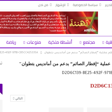
تحرير
سياسة الخصوصية
للإشهار
من نحن
نية
مجتمع
أنشطة ملكية
منوعات
رياضة
نظم عملية “إفطار الصائم” بدعم من أمانديس بتطوان
E25-492F-971B-CB5CC425335A
م عملية “إفطار الصائم” بدعم من أمانديس بتطوان"
D2D6C13
التالي