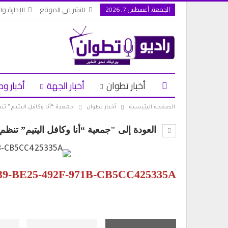
الجمعة, أغسطس 7, 2026
للنشر في الموقع
الإدارة وال
أخبار تطوان
أخبار الجهة
أخبار وط
الصفحة الرئيسية
أخبار تطوان
جمعية “أنا وكافل اليتيم” ت
العودة إلى "جمعية “أنا وكافل اليتيم” تنظ
9-BE25-492F-971B-CB5CC425335A