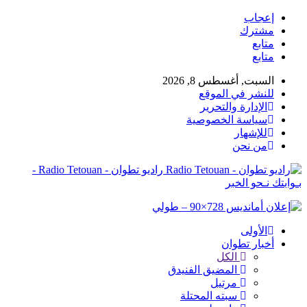
إعجاب
مشترك
متابع
متابع
السبت, أغسطس 8, 2026
للنشر في الموقع
الإدارة والتحرير
سياسة الخصوصية
للإشهار
من نحن
راديو تطوان - Radio Tetouan -
بـوابتك نـحو الخبر
الأولى
أخبار تطوان
الكل
المضيق الفنيدق
مرتيل
سبته المحتلة