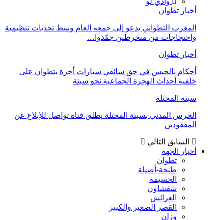
وادي لو
أخبار تطوان
المغرب التطواني يدعو إلى جمعه العام وسط تحديات تنظيمية
واحتجاجات من منخرطين جمّدوا…
أخبار تطوان
أحكام بالحبس في حق سائقي سيارات أجرة بتطوان على
خلفية أحداث الهجرة الجماعية نحو سبتة
سبته المحتلة
الحرس المدني بسبتة المحتلة يطلق قناة تواصل للإبلاغ عن
المفقودين
السابق
التالي
أخبار الجهة
تطوان
طنجة-أصيلة
الحسيمة
شفشاون
العرائش
القصر الصغير والكبير
وزان