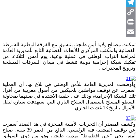
X
Telegram
Copy
Link
Print
Email
تمكنت مصالح ولاية أمن طنجة، بتنسيق مع الفرقة الوطنية للشرطة
القضائية والمكتب المركزي للأبحاث القضائية التابع للمديرية العامة
لمراقبة التراب الوطني في عملية نوعية، يوم أمس الثلاثاء، من
تفكيك شبكة إجرامية دولية تنشط في ميدان السرقات المسلحة
وترويج المخدرات .
وأوضحت المديرية العامة للأمن الوطني في بلاغ لها، أن العملية
أسفرت عن توقيف مواطنين بلجيكيين من أصول مغربية من أفراد
تلك الشبكة الإجرامية، وذلك على خلفية الاشتباه في صلتهما بمحاولة
السطو المسلح باستعمال السلاح الناري التي استهدفت سيارة لنقل
الأموال بتاريخ 13 غشت الجاري.
وكشف المصدر أن التحريات الأمنية المنجزة في هذا الصدد أسفرت
عن توقيف المشتبه فيه الرئيسي، البالغ من العمر 39 سنة، صباح
أمس بحي “عين اقطيوط” بمدينة طنجة، وهو من ذوي السوابق