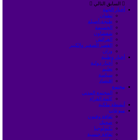
السابق
التالي
أخبار الجهة
تطوان
طنجة-أصيلة
الحسيمة
شفشاون
العرائش
القصر الصغير والكبير
وزان
أخبار وطنية
أخبار دولية
تعليم
سياسة
اقتصاد
مجتمع
المجتمع المدني
كلمة القراء
أنشطة ملكية
منوعات
ثقافة وفنون
صحتك
تكنولوجيا
ثقافة جنسية