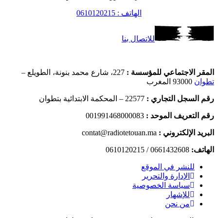
الهاتف : 0610120215
للاتصال بنا
المقر الاجتماعي للمؤسسة :
227، شارع محمد بنونة، الطويلع –
تطوان
93000 المغرب
رقم السجل التجاري :
22577 – المحكمة الابتدائية بتطوان
رقم التعريف الموحد :
001991468000083
البريد الإلكتروني :
contat@radiotetouan.ma
الهاتف:
0661432608 / 0610120215
للنشر في الموقع
الإدارة والتحرير
سياسة الخصوصية
للإشهار
من نحن