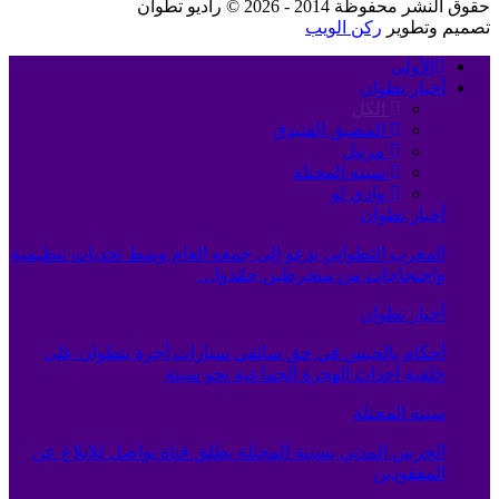
حقوق النشر محفوظة 2014 - 2026 © راديو تطوان
تصميم وتطوير
ركن الويب
الأولى
أخبار تطوان
الكل
المضيق الفنيدق
مرتيل
سبته المحتلة
وادي لو
أخبار تطوان
المغرب التطواني يدعو إلى جمعه العام وسط تحديات تنظيمية
واحتجاجات من منخرطين جمّدوا…
أخبار تطوان
أحكام بالحبس في حق سائقي سيارات أجرة بتطوان على
خلفية أحداث الهجرة الجماعية نحو سبتة
سبته المحتلة
الحرس المدني بسبتة المحتلة يطلق قناة تواصل للإبلاغ عن
المفقودين