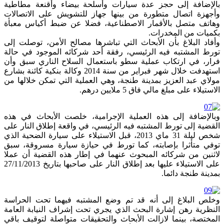
بالإضافة إلى حجز عدة سيارات وأسلحة بيضاء وأقنعة مطاطية
وأجهزة اتصال متطورة من بينها جهاز للتشويش على الاتصالات
وهاتف متصل بالأقمار الاصطناعية، فضلا عن ضبط أكياس معبأة
بكميات من المخدرات.
وأفاد البلاغ بأن الأبحاث التي تباشرها مصالح الأمن، توصلت إلى
تورط المشتبه فيه الرئيسي، رفقة أحد شركائه الموجود في حالة
فرار، في ارتكاب عملية سطو باستعمال السلاح الناري سبق وأن
استهدفت خلال شهر فبراير من سنة 2014 وكالة بنكية كائنة بشارع
مولاي عبد العزيز بمدينة طنجة، وهي العملية التي تمكن خلالها من
الاستيلاء على مبلغ مالي فاق 5 ملايين درهم.
وبالإضافة إلى هذه العملية الإجرامية، خلصت الأبحاث في هذه
القضية إلى تورط المشتبه فيه الرئيسي، في واقعة إطلاق النار على
شخص ليلة 31 ماي 2013، قبل الاستيلاء على سيارة الضحية الذي
توفي متأثرا بإصابته، كما تورط في حيازة سيارة مسروقة، سبق
لاثنين من شركائه المبحوث عنهما في إطار هذه القضية أن عملا
على الاستيلاء عليها بعد إطلاق النار على صاحبها بتاريخ 27/11/2013
بمدينة طنجة دائما.
وخلص البلاغ إلى أنه قد تم وضع المشتبه فيهما تحت الحراسة
النظرية رهن إشارة البحث الذي يجري تحت إشراف النيابة العامة
المختصة، بينما لازالت الأبحاث والتحقيقات متواصلة لتوقيف باقي