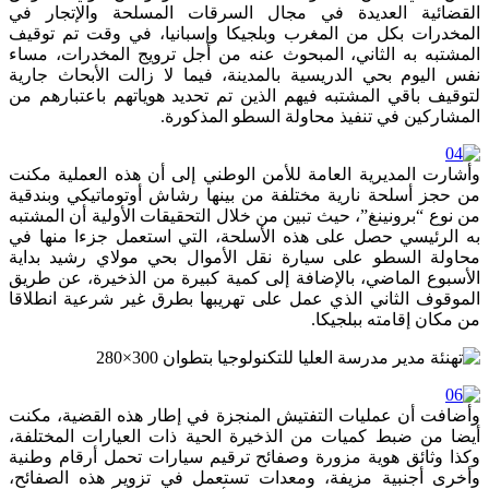
القضائية العديدة في مجال السرقات المسلحة والإتجار في
المخدرات بكل من المغرب وبلجيكا وإسبانيا، في وقت تم توقيف
المشتبه به الثاني، المبحوث عنه من أجل ترويج المخدرات، مساء
نفس اليوم بحي الدريسية بالمدينة، فيما لا زالت الأبحاث جارية
لتوقيف باقي المشتبه فيهم الذين تم تحديد هوياتهم باعتبارهم من
المشاركين في تنفيذ محاولة السطو المذكورة.
وأشارت المديرية العامة للأمن الوطني إلى أن هذه العملية مكنت
من حجز أسلحة نارية مختلفة من بينها رشاش أوتوماتيكي وبندقية
من نوع “برونينغ”، حيث تبين من خلال التحقيقات الأولية أن المشتبه
به الرئيسي حصل على هذه الأسلحة، التي استعمل جزءا منها في
محاولة السطو على سيارة نقل الأموال بحي مولاي رشيد بداية
الأسبوع الماضي، بالإضافة إلى كمية كبيرة من الذخيرة، عن طريق
الموقوف الثاني الذي عمل على تهريبها بطرق غير شرعية انطلاقا
من مكان إقامته ببلجيكا.
وأضافت أن عمليات التفتيش المنجزة في إطار هذه القضية، مكنت
أيضا من ضبط كميات من الذخيرة الحية ذات العيارات المختلفة،
وكذا وثائق هوية مزورة وصفائح ترقيم سيارات تحمل أرقام وطنية
وأخرى أجنبية مزيفة، ومعدات تستعمل في تزوير هذه الصفائح،