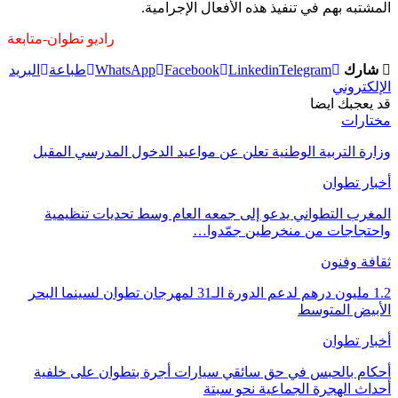
المشتبه بهم في تنفيذ هذه الأفعال الإجرامية.
راديو تطوان-متابعة
شارك
Telegram
Linkedin
Facebook
WhatsApp
طباعة
البريد
الإلكتروني
قد يعجبك ايضا
مختارات
وزارة التربية الوطنية تعلن عن مواعيد الدخول المدرسي المقبل
أخبار تطوان
المغرب التطواني يدعو إلى جمعه العام وسط تحديات تنظيمية
واحتجاجات من منخرطين جمّدوا…
ثقافة وفنون
1.2 مليون درهم لدعم الدورة الـ31 لمهرجان تطوان لسينما البحر
الأبيض المتوسط
أخبار تطوان
أحكام بالحبس في حق سائقي سيارات أجرة بتطوان على خلفية
أحداث الهجرة الجماعية نحو سبتة